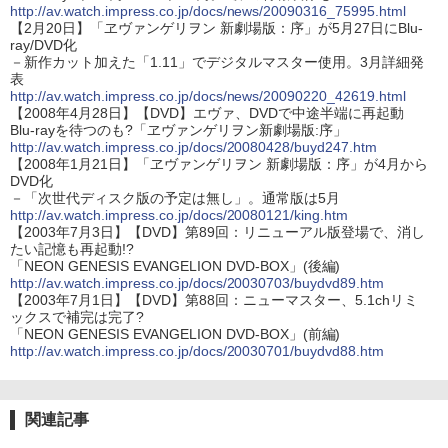
http://av.watch.impress.co.jp/docs/news/20090316_75995.html
【2月20日】「ヱヴァンゲリヲン 新劇場版：序」が5月27日にBlu-
ray/DVD化
－新作カット加えた「1.11」でデジタルマスター使用。3月詳細発
表
http://av.watch.impress.co.jp/docs/news/20090220_42619.html
【2008年4月28日】【DVD】エヴァ、DVDで中途半端に再起動
Blu-rayを待つのも?「ヱヴァンゲリヲン新劇場版:序」
http://av.watch.impress.co.jp/docs/20080428/buyd247.htm
【2008年1月21日】「ヱヴァンゲリヲン 新劇場版：序」が4月から
DVD化
－「次世代ディスク版の予定は無し」。通常版は5月
http://av.watch.impress.co.jp/docs/20080121/king.htm
【2003年7月3日】【DVD】第89回：リニューアル版登場で、消し
たい記憶も再起動!?
「NEON GENESIS EVANGELION DVD-BOX」(後編)
http://av.watch.impress.co.jp/docs/20030703/buydvd89.htm
【2003年7月1日】【DVD】第88回：ニューマスター、5.1chリミ
ックスで補完は完了?
「NEON GENESIS EVANGELION DVD-BOX」(前編)
http://av.watch.impress.co.jp/docs/20030701/buydvd88.htm
関連記事