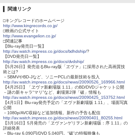
関連リンク
□キングレコードのホームページ
http://www.kingrecords.co.jp/
□映画の公式サイト
http://www.evangelion.co.jp/
□関連記事
【Blu-ray発売日一覧】
http://av.watch.impress.co.jp/docs/bdhdship/
?
【DVD発売日一覧】
http://av.watch.impress.co.jp/docs/dvdship/
【5月26日】発売迫るBlu-ray版「ヱヴァ」に採用された高画質技
術とは?
－SBMVやBD-Jなど、ソニーPCLの最新技術を投入
http://av.watch.impress.co.jp/docs/news/20090526_169966.html
【4月25日】「ヱヴァ新劇場版 1.11」のBD/DVDジャケット公開
－謎の新キャラ“マリ”など、劇場第2弾「破」情報も
http://av.watch.impress.co.jp/docs/news/20090425_153752.html
【4月1日】Blu-ray発売予定の「ヱヴァ新劇場版 1.11」、場面写真
公開
－1080p/AVC収録など追加情報。新作の予告も配信
http://av.watch.impress.co.jp/docs/news/20090401_80255.html
【3月16日】5月発売の「ヱヴァンゲリヲン新劇場版：序 1.11」の
詳細発表
－Blu-ray 6,090円/DVD 5,040円。“破”の特報映像も