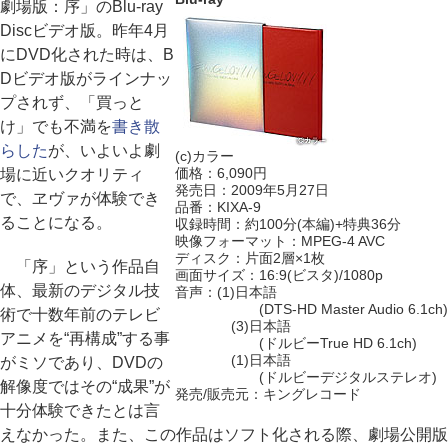
劇場版：序」のBlu-ray
Discビデオ版。昨年4月
にDVD化された時は、B
Dビデオ版がラインナッ
プされず、「買っと
け」でも不満を
書き散
らした
が、いよいよ劇
(c)カラー
価格：6,090円
場に近いクオリティ
発売日：2009年5月27日
で、ヱヴァが体験でき
品番：KIXA-9
ることになる。
収録時間：約100分(本編)+特典36分
映像フォーマット：MPEG-4 AVC
ディスク：片面2層×1枚
「序」という作品自
画面サイズ：16:9(ビスタ)/1080p
体、最新のデジタル技
音声：(1)日本語
(DTS-HD Master Audio 6.1ch)
術で十数年前のテレビ
(3)日本語
アニメを“再構成”する事
(ドルビーTrue HD 6.1ch)
(1)日本語
がミソであり、DVDの
(ドルビーデジタルステレオ)
解像度ではその“成果”が
発売/販売元：キングレコード
十分体験できたとは言
えなかった。また、この作品はソフト化される際、劇場公開版