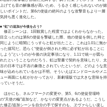
上げても音の解像感が高いため、うるさく感じられないのが嬉
しいポイントだ。第6の使徒の絶叫のような攻撃音もより一層
気持ち悪く進化した。
■ “虹”の追加が今後を占う?
修正シーンは、1回観賞した程度ではよくわからなかった。
目立ったのは第6の使徒を撃破した際、他の使徒を倒した時と
同じように暗闇にうっすらと虹が出たこと。これは1.01に無か
った描写だ。恐らく“使徒が倒された時に必ず虹が出ることに
しよう”というのが今後の決定事項になり、1.11で統一が図ら
れたということなのだろう。虹は聖書で契約を意味したり、太
古の日本では不吉の象徴とされていたというが、どのような意
味が込められているかは不明。そういえばエンドロールやメニ
ュー画面にも虹がかかっており、新劇場版では大きな意味を持
っていそうだ。
ほかにも、ネルフマークの変更や、第5、6の使徒登場時
の“天使の輪”追加など、かなりの変更点があるようだ。こうし
た修正/追加シーンを自分の手で探すのも、ヱヴァらしい楽し