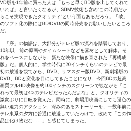
VD版を1年前に買った人は「もっと早くBD版を出してくれて
いれば」と言いたくなるが、SBMV技術も含め“この時期だか
らこそ実現できたクオリティ”という面もあるだろう。「破」
のソフト化の際にはBD/DVDの同時発売をお願いしたいところ
だ。
「序」の物語は、大部分がテレビ版の流れを踏襲しており、
10年以上前の原画やタイムシートなどを素材として解体。そ
れをベースにしながら、新たな映像に描き直された「再構成
版」だ。個人的に、学生時代に20インチくらいのテレビで最
初の放送を観てから、DVD、リマスター版DVD、新劇場版の
DVD、BDと変化を目にしてきたことになり、今回BDの超高
画質フルHD映像を約100インチのスクリーンで観ながら「こ
れって最初は4:3のテレビだったんだよな」と、クオリティの
激変ぶりに目眩を覚えた。同時に、劇場用映画にしても遜色の
無い迫力のアクション、深みのあるストーリーを、十数年前に
テレ東系の夕方に普通に放送していたわけで、改めて「この作
品は化け物だな……」と感じてしまった。