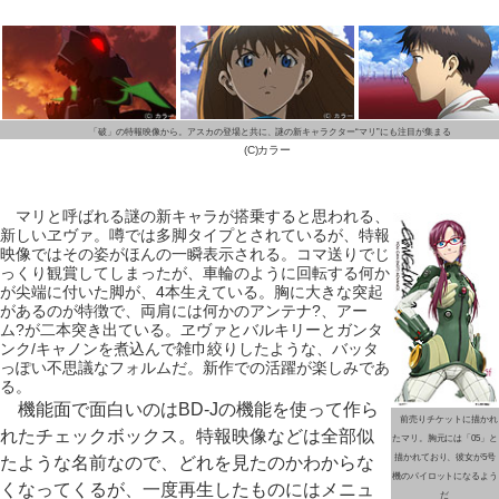
「破」の特報映像から。アスカの登場と共に、謎の新キャラクター“マリ”にも注目が集まる
(C)カラー
マリと呼ばれる謎の新キャラが搭乗すると思われる、
新しいヱヴァ。噂では多脚タイプとされているが、特報
映像ではその姿がほんの一瞬表示される。コマ送りでじ
っくり観賞してしまったが、車輪のように回転する何か
が尖端に付いた脚が、4本生えている。胸に大きな突起
があるのが特徴で、両肩には何かのアンテナ?、アー
ム?が二本突き出ている。ヱヴァとバルキリーとガンタ
ンク/キャノンを煮込んで雑巾絞りしたような、バッタ
っぽい不思議なフォルムだ。新作での活躍が楽しみであ
る。
機能面で面白いのはBD-Jの機能を使って作ら
前売りチケットに描かれ
れたチェックボックス。特報映像などは全部似
たマリ。胸元には「05」と
描かれており、彼女が5号
たような名前なので、どれを見たのかわからな
機のパイロットになるよう
くなってくるが、一度再生したものにはメニュ
だ