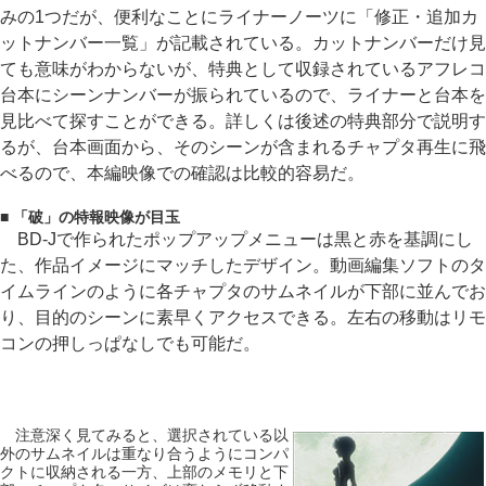
みの1つだが、便利なことにライナーノーツに「修正・追加カ
ットナンバー一覧」が記載されている。カットナンバーだけ見
ても意味がわからないが、特典として収録されているアフレコ
台本にシーンナンバーが振られているので、ライナーと台本を
見比べて探すことができる。詳しくは後述の特典部分で説明す
るが、台本画面から、そのシーンが含まれるチャプタ再生に飛
べるので、本編映像での確認は比較的容易だ。
■ 「破」の特報映像が目玉
BD-Jで作られたポップアップメニューは黒と赤を基調にし
た、作品イメージにマッチしたデザイン。動画編集ソフトのタ
イムラインのように各チャプタのサムネイルが下部に並んでお
り、目的のシーンに素早くアクセスできる。左右の移動はリモ
コンの押しっぱなしでも可能だ。
注意深く見てみると、選択されている以
外のサムネイルは重なり合うようにコンパ
クトに収納される一方、上部のメモリと下