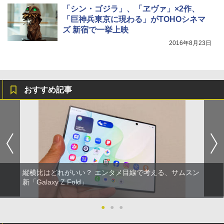
「シン・ゴジラ」、「ヱヴァ」×2作、
「巨神兵東京に現わる」がTOHOシネマ
ズ 新宿で一挙上映
2016年8月23日
おすすめ記事
縦横比はどれがいい？ エンタメ目線で考える、サムスン
新「Galaxy Z Fold」
●
●
●