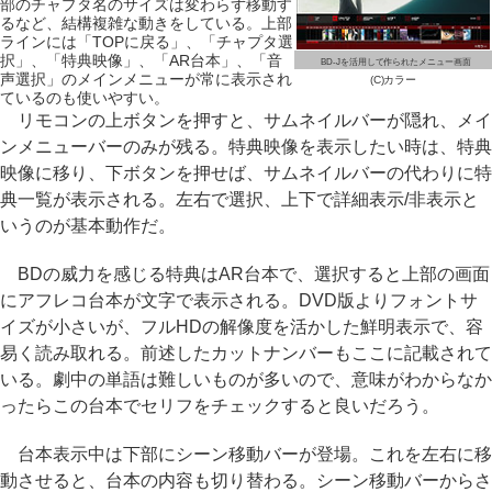
部のチャプタ名のサイズは変わらず移動す
るなど、結構複雑な動きをしている。上部
ラインには「TOPに戻る」、「チャプタ選
択」、「特典映像」、「AR台本」、「音
BD-Jを活用して作られたメニュー画面
声選択」のメインメニューが常に表示され
(C)カラー
ているのも使いやすい。
リモコンの上ボタンを押すと、サムネイルバーが隠れ、メイ
ンメニューバーのみが残る。特典映像を表示したい時は、特典
映像に移り、下ボタンを押せば、サムネイルバーの代わりに特
典一覧が表示される。左右で選択、上下で詳細表示/非表示と
いうのが基本動作だ。
BDの威力を感じる特典はAR台本で、選択すると上部の画面
にアフレコ台本が文字で表示される。DVD版よりフォントサ
イズが小さいが、フルHDの解像度を活かした鮮明表示で、容
易く読み取れる。前述したカットナンバーもここに記載されて
いる。劇中の単語は難しいものが多いので、意味がわからなか
ったらこの台本でセリフをチェックすると良いだろう。
台本表示中は下部にシーン移動バーが登場。これを左右に移
動させると、台本の内容も切り替わる。シーン移動バーからさ