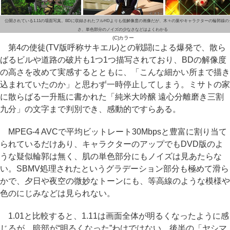
公開されている1.11の場面写真。BDに収録されたフルHDよりも低解像度の画像だが、木々の葉やキャラクターの輪郭線の
さ、単色部分のノイズの少なさなどはよくわかる
(C)カラー
第4の使徒(TV版呼称サキエル)との戦闘による爆発で、散ら
ばるビルや道路の破片も1つ1つ描写されており、BDの解像度
の高さを改めて実感するとともに、「こんな細かい所まで描き
込まれていたのか」と思わず一時停止してしまう。ミサトの家
に散らばる一升瓶に書かれた「純米大吟醸 遠心分離磨き三割
九分」の文字まで判別でき、感動的ですらある。
MPEG-4 AVCで平均ビットレート30Mbpsと豊富に割り当て
られているだけあり、キャラクターのアップでもDVD版のよ
うな疑似輪郭は無く、肌の単色部分にもノイズは見あたらな
い。SBMV処理されたというグラデーション部分も極めて滑ら
かで、夕日や夜空の微妙なトーンにも、等高線のような模様や
色のにじみなどは見られない。
1.01と比較すると、1.11は画面全体が明るくなったように感
じるが、暗部が“明るくなった”わけではない。後半の「ヤシマ