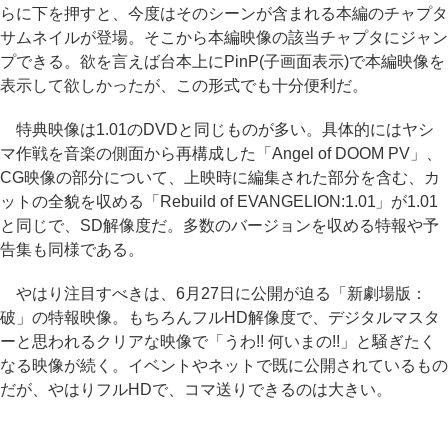
らに下を押すと、今度はそのシーンが含まれる本編のチャプタ
サムネイルが登場。そこから本編映像の該当チャプタにジャン
プできる。欲を言えば台本上にPinP(子画面表示)で本編映像を
表示して欲しかったが、この形式でも十分便利だ。
特典映像は1.01のDVDと同じものが多い。具体的にはヤシ
マ作戦を音楽の側面から再構成した「Angel of DOOM PV」、
CG映像の部分について、上映時に編集された部分を含む、カ
ットの全貌を収める「Rebuild of EVANGELION:1.01」が1.01
と同じで、SD解像度だ。多数のバージョンを収める特報や予
告集も同様である。
やはり注目すべきは、6月27日に公開が迫る「新劇場版：
破」の特報映像。もちろんフルHD解像度で、デジタルマスタ
ーと思われるクリアな映像で「うわ!! 何いまの!!」と騒ぎたく
なる映像が続く。イベントやネットで既に公開されているもの
だが、やはりフルHDで、コマ送りできるのは大きい。