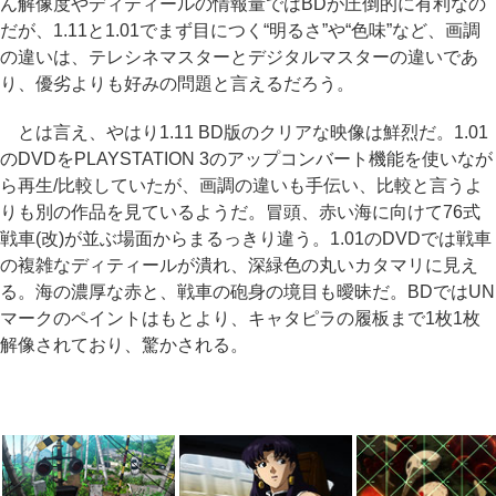
ん解像度やディティールの情報量ではBDが圧倒的に有利なの
だが、1.11と1.01でまず目につく“明るさ”や“色味”など、画調
の違いは、テレシネマスターとデジタルマスターの違いであ
り、優劣よりも好みの問題と言えるだろう。
とは言え、やはり1.11 BD版のクリアな映像は鮮烈だ。1.01
のDVDをPLAYSTATION 3のアップコンバート機能を使いなが
ら再生/比較していたが、画調の違いも手伝い、比較と言うよ
りも別の作品を見ているようだ。冒頭、赤い海に向けて76式
戦車(改)が並ぶ場面からまるっきり違う。1.01のDVDでは戦車
の複雑なディティールが潰れ、深緑色の丸いカタマリに見え
る。海の濃厚な赤と、戦車の砲身の境目も曖昧だ。BDではUN
マークのペイントはもとより、キャタピラの履板まで1枚1枚
解像されており、驚かされる。