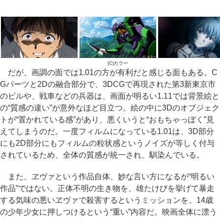
(C)カラー
だが、画調の面では1.01の方が有利だと感じる面もある。C
Gパーツと2Dの融合部分で、3DCGで再現された第3新東京市
のビルや、戦車などの兵器は、画面が明るい1.11では背景絵と
の“質感の違い”が意外なほど目立つ。絵の中に3Dのオブジェク
トが“置かれている感”があり、悪くいうと“おもちゃっぽく”見
えてしまうのだ。一度フィルムになっている1.01は、3D部分
にも2D部分にもフィルムの粒状感というノイズが等しく付与
されているため、全体の質感が統一され、馴染んでいる。
また、ヱヴァという作品自体、妙な言い方になるが“明るい
作品”ではない。正体不明の生き物を、雄たけびを挙げて暴走
する気味の悪いヱヴァで殺害するというミッションを、14歳
の少年少女に押しつけるという“重い”内容だ。映画全体に漂う