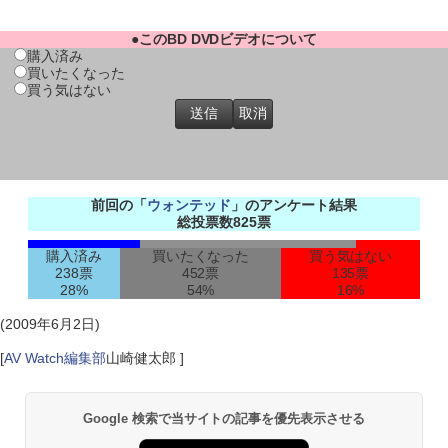
●このBD DVDビデオについて
購入済み
買いたくなった
買う気はない
前回の「
ウォンテッド
」のアンケート結果
総投票数825票
購入済み
買いたくなった
買う気はない
238票
452票
135票
28%
54%
16%
(2009年6月2日)
[
AV Watch編集部
山崎健太郎 ]
Google 検索で当サイトの記事を優先表示させる