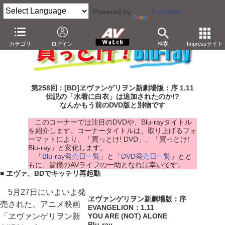
Powered by
Translate
カテゴリ
ログイン
検索
Impressサイト
第258回：[BD]ヱヴァンゲリヲン新劇場版：序 1.11
伝説の「水着に白衣」は追加されたのか!?
なんかもう前のDVD版と別物です
このコーナーでは注目のDVDや、Blu-rayタイトル
を紹介します。コーナータイトルは、取り上げるフォ
ーマットにより、「買っとけ! DVD」、「買っとけ!
Blu-ray」と変化します。
「
Blu-ray発売日一覧
」と「
DVD発売日一覧
」とと
もに、皆様のAVライフの一助となれば幸いです。
■ ヱヴァ、BDでキッチリ再起動
5月27日にいよいよ発
ヱヴァンゲリヲン新劇場版：序
売された、アニメ映画
EVANGELION：1.11
「ヱヴァンゲリヲン新
YOU ARE (NOT) ALONE
Blu-ray