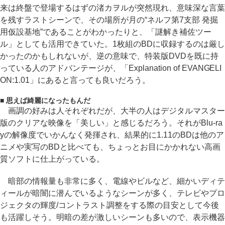
来は終盤で登場するはずの渚カヲルが突然現れ、意味深な言葉
を残すラストシーンで、その場所が月の“ネルフ第7支部 発掘
用仮設基地”であることがわかったりと、「謎解き補佐ツー
ル」としても活用できていた。1枚組のBDに収録するのは厳し
かったのかもしれないが、逆の意味で、特装版DVDを既に持
っている人のアドバンテージが、「Explanation of EVANGELI
ON:1.01」にあると言っても良いだろう。
■ 思えば綺麗になったもんだ
画調の好みは人それぞれだが、大半の人はデジタルマスター
版のクリアな映像を「美しい」と感じるだろう。それがBlu-ra
yの解像度でいかんなく発揮され、結果的に1.11のBDは他のア
ニメや実写のBDと比べても、ちょっとお目にかかれない高画
質ソフトに仕上がっている。
暗部の情報量も非常に多く、電線やビルなど、細かいディテ
ィールが暗闇に潜んでいるようなシーンが多く、テレビやプロ
ジェクタの輝度/コントラスト調整をする際の目安として今後
も活躍しそう。明暗の差が激しいシーンも多いので、表示機器