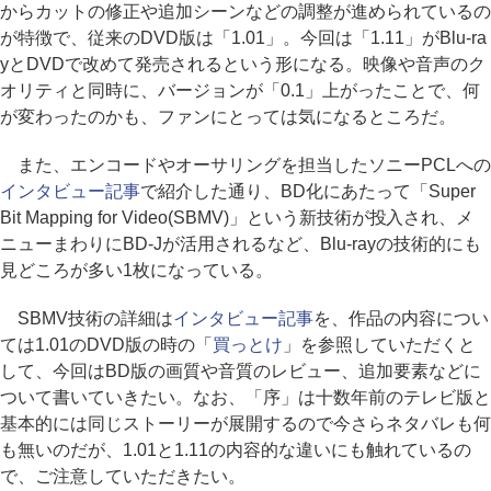
からカットの修正や追加シーンなどの調整が進められているの
が特徴で、従来のDVD版は「1.01」。今回は「1.11」がBlu-ra
yとDVDで改めて発売されるという形になる。映像や音声のク
オリティと同時に、バージョンが「0.1」上がったことで、何
が変わったのかも、ファンにとっては気になるところだ。
また、エンコードやオーサリングを担当したソニーPCLへの
インタビュー記事
で紹介した通り、BD化にあたって「Super
Bit Mapping for Video(SBMV)」という新技術が投入され、メ
ニューまわりにBD-Jが活用されるなど、Blu-rayの技術的にも
見どころが多い1枚になっている。
SBMV技術の詳細は
インタビュー記事
を、作品の内容につい
ては1.01のDVD版の時の「
買っとけ
」を参照していただくと
して、今回はBD版の画質や音質のレビュー、追加要素などに
ついて書いていきたい。なお、「序」は十数年前のテレビ版と
基本的には同じストーリーが展開するので今さらネタバレも何
も無いのだが、1.01と1.11の内容的な違いにも触れているの
で、ご注意していただきたい。