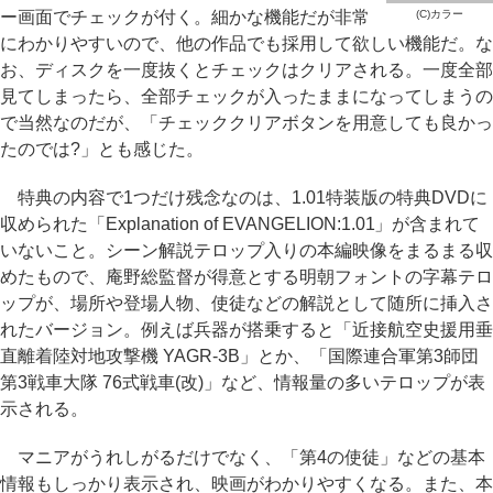
ー画面でチェックが付く。細かな機能だが非常
(C)カラー
にわかりやすいので、他の作品でも採用して欲しい機能だ。な
お、ディスクを一度抜くとチェックはクリアされる。一度全部
見てしまったら、全部チェックが入ったままになってしまうの
で当然なのだが、「チェッククリアボタンを用意しても良かっ
たのでは?」とも感じた。
特典の内容で1つだけ残念なのは、1.01特装版の特典DVDに
収められた「Explanation of EVANGELION:1.01」が含まれて
いないこと。シーン解説テロップ入りの本編映像をまるまる収
めたもので、庵野総監督が得意とする明朝フォントの字幕テロ
ップが、場所や登場人物、使徒などの解説として随所に挿入さ
れたバージョン。例えば兵器が搭乗すると「近接航空史援用垂
直離着陸対地攻撃機 YAGR-3B」とか、「国際連合軍第3師団
第3戦車大隊 76式戦車(改)」など、情報量の多いテロップが表
示される。
マニアがうれしがるだけでなく、「第4の使徒」などの基本
情報もしっかり表示され、映画がわかりやすくなる。また、本