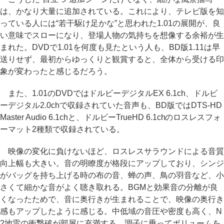
は、かなり大量に追加されている。これにより、テレビ版を知
っている人には“若干駆け足かな”と思われた1.01の展開が、良
い意味でスローになり、登場人物の気持ちを想像する余裕が生
まれた。DVDで1.01を何度も見たという人も、BD版1.11は早
送りせず、最初からゆっくりと観賞すると、全体から受ける印
象が変わったと感じるだろう。
また、1.01のDVDではドルビーデジタルEX 6.1ch、ドルビ
ーデジタル2.0chで収録されていた音声も、BD版ではDTS-HD
Master Audio 6.1chと、ドルビーTrueHD 6.1chのロスレスフォ
ーマット2種類で収録されている。
映像の変化に負けないほど、ロスレスサラウンドによる音質
向上幅も大きい。音の明瞭度が格段にアップしており、シンジ
がバッグを持ち上げる時の布の音、蝉の声、鳥の羽音など、小
さくて細かな音がよく聴き取れる。BGMと効果音の分離が良
くなったためで、音に奥行きが生まれることで、映像の奥行き
感もアップしたように感じる。中低域の音圧や密度も高く、N
2地雷の衝撃破が部屋に充満する。調子に乗ってボリュームを