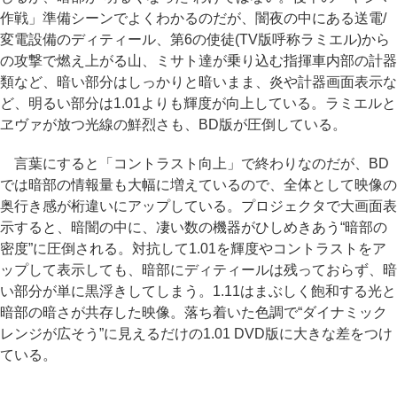
作戦」準備シーンでよくわかるのだが、闇夜の中にある送電/
変電設備のディティール、第6の使徒(TV版呼称ラミエル)から
の攻撃で燃え上がる山、ミサト達が乗り込む指揮車内部の計器
類など、暗い部分はしっかりと暗いまま、炎や計器画面表示な
ど、明るい部分は1.01よりも輝度が向上している。ラミエルと
ヱヴァが放つ光線の鮮烈さも、BD版が圧倒している。
言葉にすると「コントラスト向上」で終わりなのだが、BD
では暗部の情報量も大幅に増えているので、全体として映像の
奥行き感が桁違いにアップしている。プロジェクタで大画面表
示すると、暗闇の中に、凄い数の機器がひしめきあう“暗部の
密度”に圧倒される。対抗して1.01を輝度やコントラストをア
ップして表示しても、暗部にディティールは残っておらず、暗
い部分が単に黒浮きしてしまう。1.11はまぶしく飽和する光と
暗部の暗さが共存した映像。落ち着いた色調で“ダイナミック
レンジが広そう”に見えるだけの1.01 DVD版に大きな差をつけ
ている。