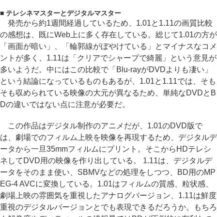
■ テレシネマスターとデジタルマスター
発売から約1週間経過しているため、1.01と1.11の画質比較
の感想は、既にWeb上に多く存在している。総じて1.01の方が
「画面が暗い」、「輪郭線がぼやけている」とマイナスなコメ
ントが多く、1.11は「クリアでシャープで綺麗」という意見が
多いようだ。中にはこの比較で「Blu-rayがDVDよりも凄い」
という結論になっているものもあるが、1.01と1.11では、そも
そも収められている映像の大元が異なるため、単純なDVDとB
Dの違いではない点に注意が必要だ。
この作品はデジタル制作のアニメだが、1.01のDVD版で
は、劇場でのフィルム上映を映像を再現するため、デジタルデ
ータから一旦35mmフィルムにプリント。そこからHDテレシ
ネしてDVD用の映像を作り出している。 1.11は、デジタルデ
ータをそのまま使い、SBMVなどの処理をしつつ、BD用のMP
EG-4 AVCに変換している。1.01はフィルムの質感、粒状感、
劇場上映の雰囲気を重視したアナログバージョン、1.11は鮮度
重視のデジタルバージョンとでも表現できるだろうか。もちろ