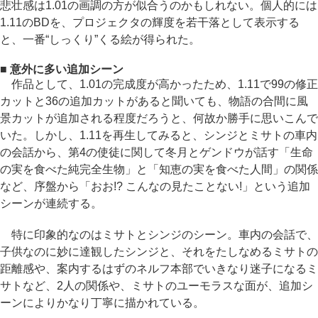
悲壮感は1.01の画調の方が似合うのかもしれない。個人的には
1.11のBDを、プロジェクタの輝度を若干落として表示する
と、一番“しっくり”くる絵が得られた。
■ 意外に多い追加シーン
作品として、1.01の完成度が高かったため、1.11で99の修正
カットと36の追加カットがあると聞いても、物語の合間に風
景カットが追加される程度だろうと、何故か勝手に思いこんで
いた。しかし、1.11を再生してみると、シンジとミサトの車内
の会話から、第4の使徒に関して冬月とゲンドウが話す「生命
の実を食べた純完全生物」と「知恵の実を食べた人間」の関係
など、序盤から「おお!? こんなの見たことない!」という追加
シーンが連続する。
特に印象的なのはミサトとシンジのシーン。車内の会話で、
子供なのに妙に達観したシンジと、それをたしなめるミサトの
距離感や、案内するはずのネルフ本部でいきなり迷子になるミ
サトなど、2人の関係や、ミサトのユーモラスな面が、追加シ
ーンによりかなり丁寧に描かれている。