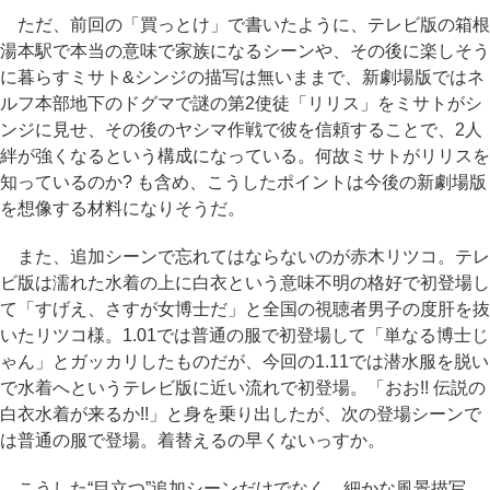
ただ、前回の「買っとけ」で書いたように、テレビ版の箱根
湯本駅で本当の意味で家族になるシーンや、その後に楽しそう
に暮らすミサト&シンジの描写は無いままで、新劇場版ではネ
ルフ本部地下のドグマで謎の第2使徒「リリス」をミサトがシ
ンジに見せ、その後のヤシマ作戦で彼を信頼することで、2人
絆が強くなるという構成になっている。何故ミサトがリリスを
知っているのか? も含め、こうしたポイントは今後の新劇場版
を想像する材料になりそうだ。
また、追加シーンで忘れてはならないのが赤木リツコ。テレ
ビ版は濡れた水着の上に白衣という意味不明の格好で初登場し
て「すげえ、さすが女博士だ」と全国の視聴者男子の度肝を抜
いたリツコ様。1.01では普通の服で初登場して「単なる博士じ
ゃん」とガッカリしたものだが、今回の1.11では潜水服を脱い
で水着へというテレビ版に近い流れで初登場。「おお!! 伝説の
白衣水着が来るか!!」と身を乗り出したが、次の登場シーンで
は普通の服で登場。着替えるの早くないっすか。
こうした“目立つ”追加シーンだけでなく、細かな風景描写