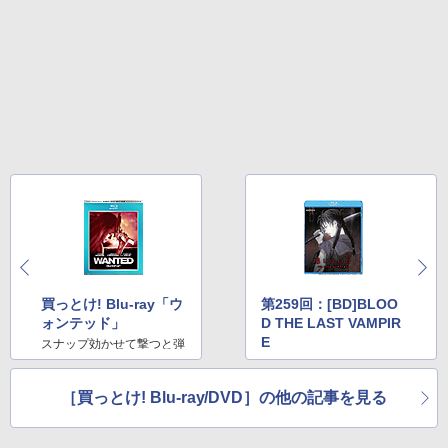
買っとけ! Blu-ray「ウ
第259回：[BD]BLOO
ォンテッド」
D THE LAST VAMPIR
E
スナップ効かせて撃つと弾
道は曲がるらしい!?
～ 凄く良い意味で「2008
年最高のおバカ映画」 ～
［買っとけ! Blu-ray/DVD］の他の記事を見る