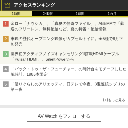
アクセスランキング
1時間
24時間
1週間
1カ月
金ロー「ナウシカ」、「真夏の怪奇ファイル」、ABEMAで「葬
送のフリーレン」無料配信など。夏の特番・配信情報
東映の歴代オープニング映像がカプセルトイに。全5種で8月下
旬発売
世界初アクティブノイズキャンセリングII搭載HDMIケーブル
「Pulsar HDMI」。SilentPowerから
「バック・トゥ・ザ・フューチャー」の時計台をモチーフにした
腕時計。1985本限定
「借りぐらしのアリエッティ」日テレで今夜。3週連続ジブリの
第一夜
もっと見る
AV Watch をフォローする