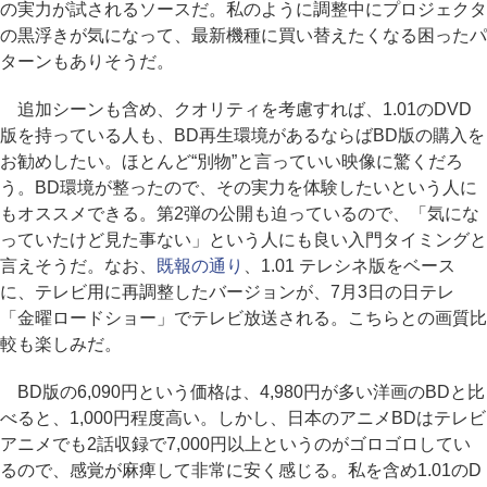
の実力が試されるソースだ。私のように調整中にプロジェクタ
の黒浮きが気になって、最新機種に買い替えたくなる困ったパ
ターンもありそうだ。
追加シーンも含め、クオリティを考慮すれば、1.01のDVD
版を持っている人も、BD再生環境があるならばBD版の購入を
お勧めしたい。ほとんど“別物”と言っていい映像に驚くだろ
う。BD環境が整ったので、その実力を体験したいという人に
もオススメできる。第2弾の公開も迫っているので、「気にな
っていたけど見た事ない」という人にも良い入門タイミングと
言えそうだ。なお、
既報の通り
、1.01 テレシネ版をベース
に、テレビ用に再調整したバージョンが、7月3日の日テレ
「金曜ロードショー」でテレビ放送される。こちらとの画質比
較も楽しみだ。
BD版の6,090円という価格は、4,980円が多い洋画のBDと比
べると、1,000円程度高い。しかし、日本のアニメBDはテレビ
アニメでも2話収録で7,000円以上というのがゴロゴロしてい
るので、感覚が麻痺して非常に安く感じる。私を含め1.01のD