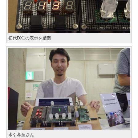
初代DX1の表示を踏襲
水引孝至さん