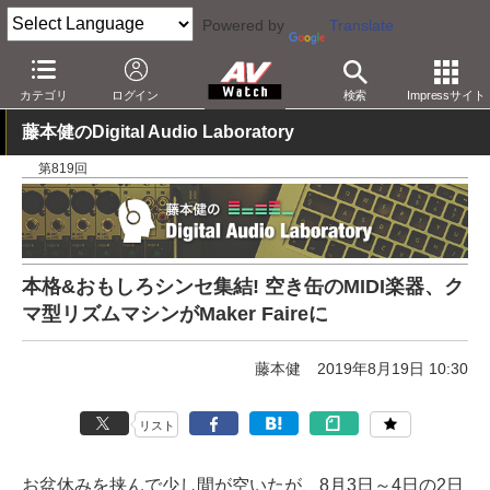
Powered by
Translate
AV Watch
製品
音楽制作
カテゴリ
ログイン
検索
Impressサイト
藤本健のDigital Audio Laboratory
第819回
本格&おもしろシンセ集結! 空き缶のMIDI楽器、ク
マ型リズムマシンがMaker Faireに
藤本健
2019年8月19日 10:30
リスト
お盆休みを挟んで少し間が空いたが、8月3日～4日の2日