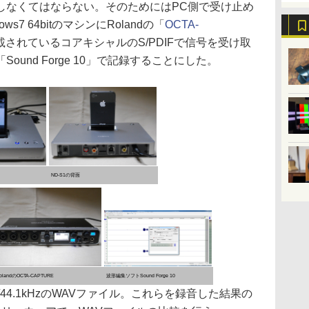
しなくてはならない。そのためにはPC側で受け止め
7 64bitのマシンにRolandの「
OCTA-
されているコアキシャルのS/PDIFで信号を受け取
und Forge 10」で記録することにした。
ND-S1の背面
olandのOCTA-CAPTURE
波形編集ソフトSound Forge 10
44.1kHzのWAVファイル。これらを録音した結果の