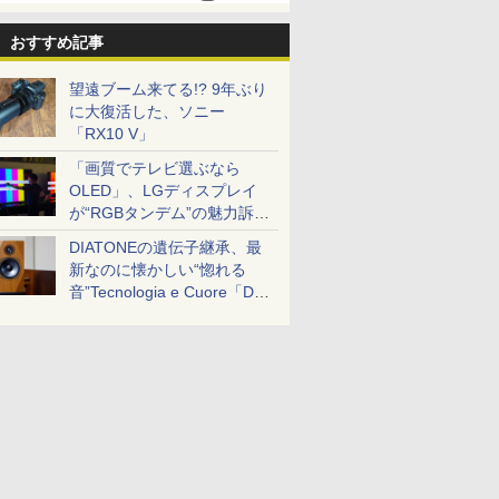
おすすめ記事
望遠ブーム来てる!? 9年ぶり
に大復活した、ソニー
「RX10 V」
「画質でテレビ選ぶなら
OLED」、LGディスプレイ
が“RGBタンデム”の魅力訴
求。液晶とのガチ比較も
DIATONEの遺伝子継承、最
新なのに懐かしい“惚れる
音”Tecnologia e Cuore「DS-
TC52B」を聴く