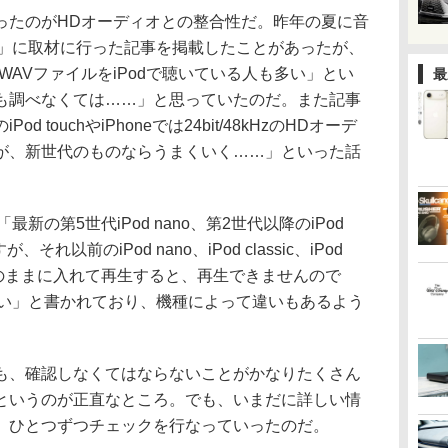
たのがHDオーディオとの整合性だ。昨年の夏に音
Y」に取材に行った記事を掲載したことがあったが、
圧縮のWAVファイルをiPodで聴いている人も多い」とい
最
も調べなくては……」と思っていたのだ。また記事
touchやiPhoneでは24bit/48kHzのHDオーデ
が、新世代のものならうまくいく……」といった話
新の第5世代iPod nano、第2世代以降のiPod
、それ以前のiPod nano、iPod classic、iPod
ルをそのままに入れて再生すると、再生できませんので
ださい」と書かれており、機種によって違いもあるよう
、確認しなくてはならないことがかなりたくさん
というのが正直なところ。でも、いまだに詳しい情
、ひとつずつチェックを行なっていったのだ。