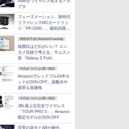
Autoをワイヤレス化するアダ
プタ
フェーズメーション、新時代
リファレンスMCカートリッ
ジ「PP-2200」。磁気回路や
ハウジングを根本から見直し
西田宗千佳のRandomTracking
縦横比はどれがいい？ エン
タメ目線で考える、サムスン
新「Galaxy Z Fold」
今日みつけたお買い得品
Amazonでレッドブル24本セ
ットが20% OFF。炭酸水や
麦茶も低価格
今日みつけたお買い得品
JBL最上位完全ワイヤレス
「TOUR PRO 3」、Amazon
限定モデルが25% OFF
現実の花火とARが融合、