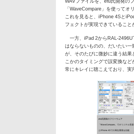
WAVファイルを、efu氏開発
「WaveCompare」を使っ
これを見ると、iPhone 4Sとi
フェクトが実現できていること
一方、iPad 2からRAL-2
はならないものの、だいたい一
が、そのたびに微妙に違う結果
こかのタイミングで誤変換など
常にキレイに聴こえており、実
efu氏開発のフリーウェア
「WaveCompare」でオリジナル音源
とiPhone 4Sでの再生環境を比較