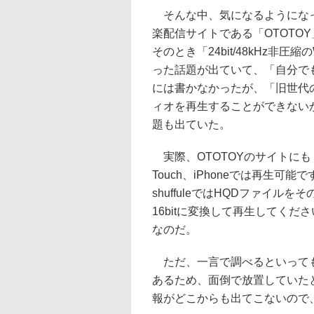
そんな中、気になるようになっ
楽配信サイトである「OTOTO
そのとき「24bit/48kHz非
った話題が出ていて、「自分で
には書かなかったが、「旧世代のiPod 
ィオを再生することができない
題も出ていた。
実際、OTOTOYのサイトにも「最
Touch、iPhoneでは再生可能ですが
shuffuleではHQDファイ
16bitに変換して再生してく
なのだ。
ただ、一言で調べるといっても
あるため、面倒で放置していた
報がどこからも出てこないので