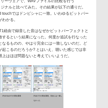
のフリーウェアで、WAVファイルの比較を行う
てオリジナルと比べてみた。その結果が以下の通りだ。
Pod touchではドンピシャに一致。いわゆるビットパー
がわかる。
496UT1経由で録音した音はなぜかビットパーフェクトと
致するという結果になった。何度か追試を行なった
となるものの、やはり完全には一致しないのだ。ど
が起こるのだろうか? とはいえ、聴いた感じでは非
用上はほぼ問題ないと考えていいようだ。
iPod touchでの再生環境
iPad 2での再生環境。完全には一致し
なかった