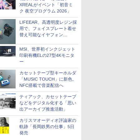
XREALがイベント「初音ミ
ク 夜空プログラム 2026」
LIFEEAR、高透明度レジン採
用で、フェイスプレート着せ
替え可能なイヤフォン
「Nova Shell」
MSI、世界初インクジェット
印刷有機ELの27型4Kモニタ
ー
カセットテープ型キーホルダ
「MUSIC TOUCH」に新色。
NFC搭載で音楽配信へ
ティアック、カセットテープ
などをデジタル化する「思い
出アーカイブ推進活動」
カリスマオーディオ評論家の
軌跡「長岡鉄男の仕事」5日
発売