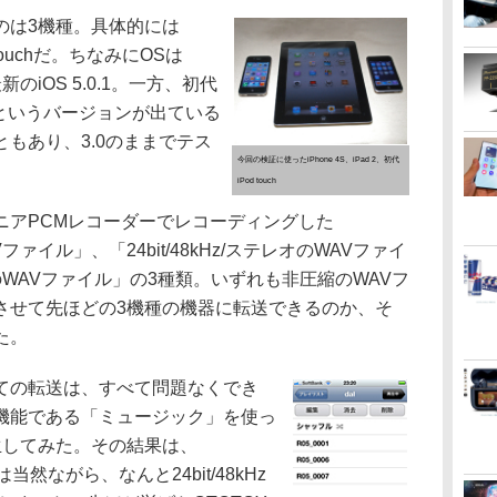
は3機種。具体的には
d touchだ。ちなみにOSは
最新のiOS 5.0.1。一方、初代
3.1.3というバージョンが出ている
もあり、3.0のままでテス
今回の検証に使ったiPhone 4S、iPad 2、初代
iPod touch
アPCMレコーダーでレコーディングした
WAVファイル」、「24bit/48kHz/ステレオのWAVファイ
テレオのWAVファイル」の3種類。いずれも非圧縮のWAVフ
経由させて先ほどの3機種の機器に転送できるのか、そ
た。
っての転送は、すべて問題なくでき
機能である「ミュージック」を使っ
生してみた。その結果は、
のは当然ながら、なんと24bit/48kHz