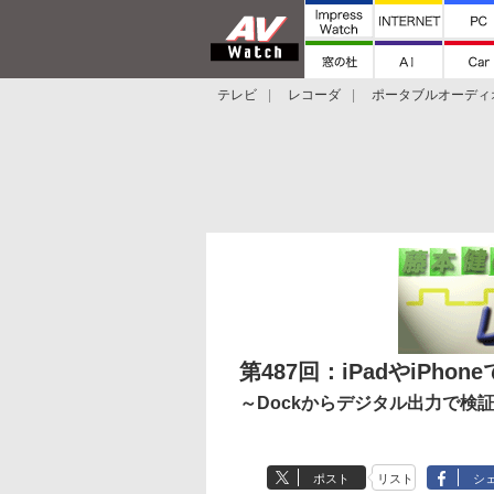
テレビ
レコーダ
ポータブルオーディ
スマートスピーカー
デジカメ
プロジ
第487回：iPadやiPhon
～Dockからデジタル出力で検証
ポスト
リスト
シ