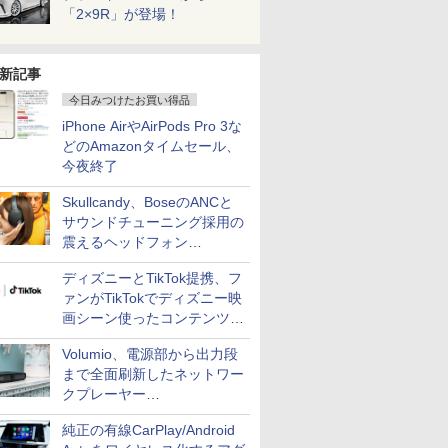
「2×9R」が登場！
新記事
今日みつけたお買い得品
iPhone AirやAirPods Pro 3な
どのAmazonタイムセール、
今夜終了
Skullcandy、BoseのANCと
サウンドチューニング採用の
震えるヘッドフォン
「Crusher 1080 ANC」
ディズニーとTikTok提携、フ
ァンがTikTokでディズニー映
画シーン使ったコンテンツ制
作、Disney+にも配信
Volumio、電源部から出力段
まで全面刷新したネットワー
クプレーヤー
「Primo（2026）」
純正の有線CarPlay/Android