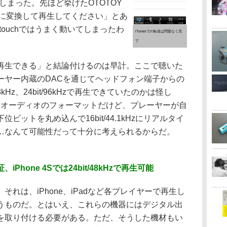
きてしまった。先ほど挙げたOTOTOY
itに変換して再生してください」とあ
 touchではうまく動いてしまったわ
iTunesでの転送は問題なく完
了
生できる」と結論付けるのは早計。ここで聴いた
ーヤー内蔵のDACを通じてヘッドフォン端子からの
kHz、24bit/96kHzで再生できていたのかは怪し
Dオーディオのフォーマットだけど、プレーヤーが自
ットを丸め込んで16bit/44.1kHzにリアルタイ
…なんて可能性だって十分に考えられるからだ。
iPhone 4Sでは24bit/48kHzで再生可能
れは、iPhone、iPadなど各プレイヤーで再生し
うものだ。とはいえ、これらの機器にはデジタル出
を取り付ける必要がある。ただ、そうした機材もい