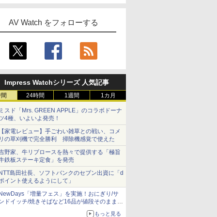
AV Watch をフォローする
Impress Watchシリーズ 人気記事
時間
24時間
1週間
1カ月
ミスド「Mrs. GREEN APPLE」のコラボドーナ
ツ4種、いよいよ発売！
【家電レビュー】手ごわい雑草との戦い、コメ
リの草刈機で完全勝利 掃除機感覚で使えた
吉野家、牛リブロースを熱々で提供する「極旨
牛鉄板ステーキ定食」を発売
NTT島田社長、ソフトバンクのセブン出資に「d
ポイント使えるようにして」
NewDays「増量フェス」を実施！おにぎり/サ
ンドイッチ/焼きそばなど16品が値段そのままで
ボリュームアップ
もっと見る