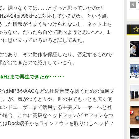
、調べなくては……とずっと思っていたのが
t/48kHzや24bit/96kHzに対応しているのか、という点。
うした情報がうまく見つけられないし、ネット上を
からない。だったら自分で調べようと思いつつ、1
いに思い立っていろいろと試してみた。
であり、その動作を保証したり、否定するもので
果が出てきたので紹介していこう。
6kHzまで再生できたが･･････
eなどはMP3やAACなどの圧縮音楽を聴くための簡易プ
た。が、気がつくと今や、世の中でもっとも広く使
エンドユーザーまで活用する主要プレーヤーへと登
の場合、これに高級なヘッドフォン/イヤフォンをつ
はDock端子からラインアウトを取り出しヘッドフ
。