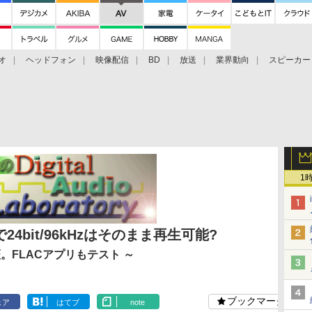
オ
ヘッドフォン
映像配信
BD
放送
業界動向
スピーカー
ェクタ
PS4
BDプレーヤー
映像配信
BD
1
eで24bit/96kHzはそのまま再生可能?
。FLACアプリもテスト ～
ブックマーク
ェア
はてブ
note