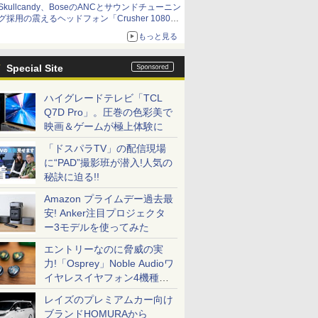
Skullcandy、BoseのANCとサウンドチューニン
グ採用の震えるヘッドフォン「Crusher 1080
ANC」
もっと見る
Special Site
ハイグレードテレビ「TCL
Q7D Pro」。圧巻の色彩美で
映画＆ゲームが極上体験に
「ドスパラTV」の配信現場
に“PAD”撮影班が潜入!人気の
秘訣に迫る!!
Amazon プライムデー過去最
安! Anker注目プロジェクタ
ー3モデルを使ってみた
エントリーなのに脅威の実
力!「Osprey」Noble Audioワ
イヤレスイヤフォン4機種を
一気に聴く
レイズのプレミアムカー向け
ブランドHOMURAから