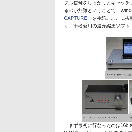
タル信号をしっかりとキャッチ
るのが無難ということで、Windows
CAPTURE
」を接続。ここに搭載
り、筆者愛用の波形編集ソフト「So
オンキヨーのND-S1。前面
ラトックシステムズのRAL-2496UT1
R
まず最初に行なったのは16bit/