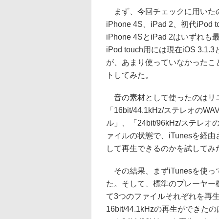
まず、今回チェックに用いたの
iPhone 4S、iPad 2、初代iPo
iPhone 4SとiPad 2はいずれも
iPod touch用には現在iOS 
が、あまり使っていなかったこと
トしてみた。
音の素材として使ったのはリニ
「16bit/44.1kHz/ステレオの
ル」、「24bit/96kHz/ス
ァイルの状態で、iTunesを
して再生できるのかを試してみ
その結果、まずiTunesを使
た。そして、標準のプレーヤー
て3つのファイルそれぞれを再
16bit/44.1kHzの再生ができた