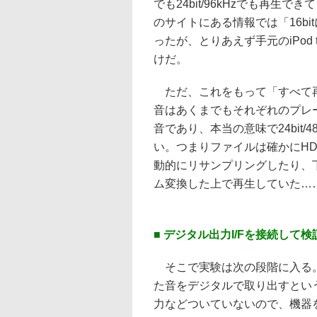
でも24bit/96kHzでも再生で
のサイトにある情報では「16b
ったが、とりあえず手元のiPod
けだ。
ただ、これをもって「すべて再
音はあくまでもそれぞれのプレ
音であり、本当の意味で24bit/48
い。つまりファイルは確かにH
動的にリサンプリングしたり、下位ビ
ム変換した上で再生していた…
■ デジタル出力I/Fを接続して検証、
そこで実験は次の段階に入る。そ
た音をデジタルで取り出すとい
力などついていないので、機器