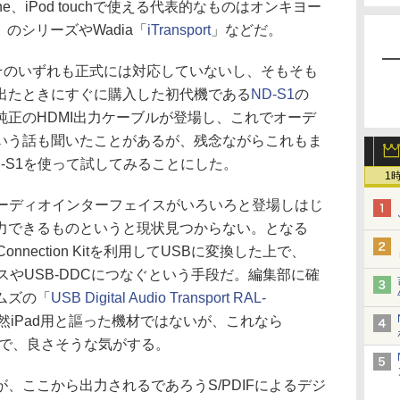
e、iPod touchで使える代表的なものはオンキヨー
00」のシリーズやWadia「
iTransport
」などだ。
てはそのいずれも正式には対応していないし、そもそも
出たときにすぐに購入した初代機である
ND-S1
の
正のHDMI出力ケーブルが登場し、これでオーデ
いう話も聞いたことがあるが、残念ながらこれもま
-S1を使って試してみることにした。
1
オーディオインターフェイスがいろいろと登場しはじ
力できるものというと現状見つからない。となる
Connection Kitを利用してUSBに変換した上で、
スやUSB-DDCにつなぐという手段だ。編集部に確
ムズの「
USB Digital Audio Transport RAL-
然iPad用と謳った機材ではないが、これなら
いるので、良さそうな気がする。
ここから出力されるであろうS/PDIFによるデジ