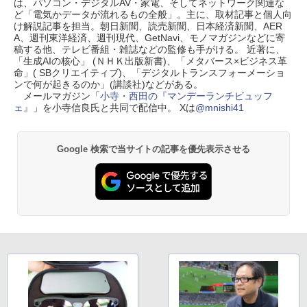
は、パソコン・デジタルAV・家電、そしてネットワーク関連な
ど「電気かデータが流れるもの全般」。主に、取材記事と個人向
け解説記事を担当。朝日新聞、読売新聞、日本経済新聞、AER
A、週刊東洋経済、週刊現代、GetNavi、モノマガジンなどに寄
稿する他、テレビ番組・雑誌などの監修も手がける。 近著に、
「生成AIの核心」 (ＮＨＫ出版新書)、「メタバース×ビジネス革
命」( SBクリエイティブ)、「デジタルトランスフォーメーショ
ンで何が起きるのか」(講談社)などがある。
メールマガジン「
小寺・西田の『マンデーランチビュッフ
ェ』
」を小寺信良氏と共同で配信中。 Xは
@mnishi41
Google 検索で当サイトの記事を優先表示させる