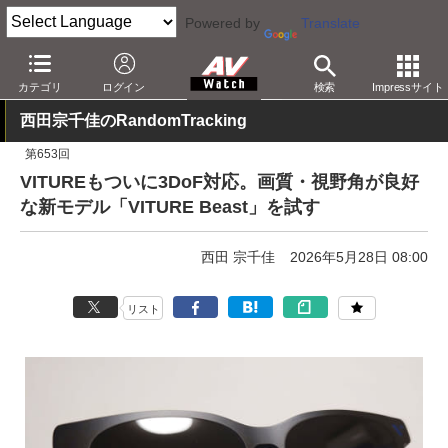
Powered by
Translate
AV Watch
製品
HMD/スマートグラス
カテゴリ
ログイン
検索
Impressサイト
西田宗千佳のRandomTracking
第653回
VITUREもついに3DoF対応。画質・視野角が良好
な新モデル「VITURE Beast」を試す
西田 宗千佳
2026年5月28日 08:00
リスト