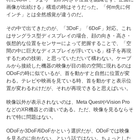
画像が出続ける」構造の時はそうだった。「何m先に何
インチ」とは全然感覚が違うのだ。
その中で出てきたのが、「3DoF」「6DoF」対応。これ
はサングラス型ディスプレイの場合、顔の向き・高さ・
仮想的な位置をセンサーによって把握することで、「空
間の中に巨大なディスプレイが浮いている」様子を再現
するための技術、と思っていただいて構わない。ケーブ
ルから接続した機器の映像が目の前の空間に現れるのは
ODoFの時に似ているが、首を動かすと自然に位置が変
わる。テレビや映画を見ている時、首を動かすと表示位
置が変わるわけだが、それが再現できると思えばいい。
映像以外が表示されないのは、Meta QuestやVision Pro
などのXR機器との違いである。ただ、映像を見るならそ
れで特に問題はない。
ODoFか3DoF/6DoFかという選択だが、ODoFでは映像
を見るのに向かない、という話ではない。ちょっとした