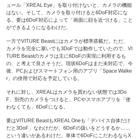
ュール「XREAL Eye」を取り付けないと、カメラの機能
はない。そして、カメラを取り付けると6DoF対応にな
る。要は6DoF対応によって「画面に顔を近づける」こと
ができるようになるわけだ。
一方でVITURE Beastにはカメラが標準搭載だ。ただ、
カメラを完全に塞いでも3DoFでは動作していたので、VI
TURE Beastのカメラは主に6DoFの実現に利用するも
の、と考えて良さそうだ。現状6DoFはまだ未対応で、今
後、PCおよびスマートフォン用のアプリ「Space Walke
r」の併用で対応を予定している。
それに対し、XREALはカメラを買わない状態では3Do
F、別売のカメラをつけると、PCやスマホアプリを「使
わなくても」6DoFになる。
要はVITURE BeastもXREAL Oneも「デバイス自体だけ
だと3DoF」なわけだが、6DoFの扱いをどうするか……
という違いがあるわけだ。単体で6DoFにこだわるならX