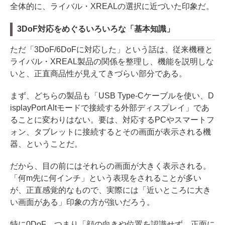
全体的に、ライバル・XREALの選択に近づいた印象だ。
3DoF対応をめぐるいろいろな「基本知識」
ただ「3DoF/6DoFに対応した」という話は、従来機種と
ライバル・XREAL製品の関係を整理し、機能を説明しな
いと、正直商品性が見えてきづらい部分である。
まず、どちらの製品も「USB Type-Cケーブルを使い、D
isplayPort Altモードで接続する外部ディスプレイ」であ
ることに変わりはない。要は、対応するPCやスマートフ
ォン、タブレットに接続するとその画面が表示される機
器、ということだ。
だから、目の前にはそれらの画面が大きく表示される。
「何m先に何インチ」という表現をされることが多い
が、正直感覚的なもので、実際には「近いところに大き
い画面がある」印象の方が強いだろう。
特に0DoF、つまり「顔の向きや位置を認識せず、正面に