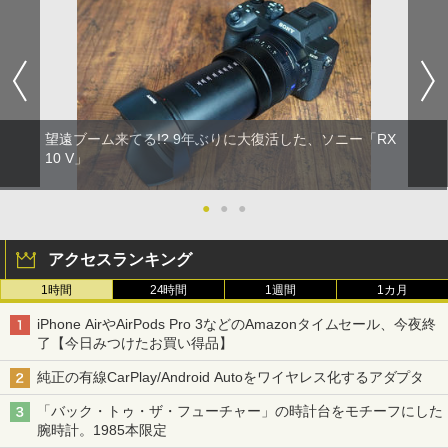
望遠ブーム来てる!? 9年ぶりに大復活した、ソニー「RX
10 V」
●
●
●
アクセスランキング
1時間
24時間
1週間
1カ月
iPhone AirやAirPods Pro 3などのAmazonタイムセール、今夜終
了【今日みつけたお買い得品】
純正の有線CarPlay/Android Autoをワイヤレス化するアダプタ
「バック・トゥ・ザ・フューチャー」の時計台をモチーフにした
腕時計。1985本限定