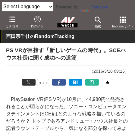
Powered by
Translate
AV Watch
製品
HMD/スマートグラス
PlayStation VR
カテゴリ
ログイン
検索
Impressサイト
西田宗千佳のRandomTracking
PS VRが目指す「新しいゲームの時代」。SCEハ
ウス社長に聞く成功への道筋
（2016/3/18 09:15）
リスト
PlayStation VR(PS VR)が10月に、44,980円で発売さ
れることが明らかになった。ソニー・コンピュータエン
タテインメント(SCE)はどのような戦略を描いているの
だろうか？ トップであるアンドリュー・ハウス社長との
記者ラウンドテーブルから、気になる部分を探ってみよ