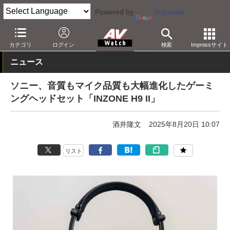
Powered by
Translate
AV Watch
製品
ヘッドフォン
ソニー
カテゴリ
ログイン
検索
Impressサイト
ニュース
ソニー、音質もマイク品質も大幅進化したゲーミ
ングヘッドセット「INZONE H9 II」
酒井隆文
2025年8月20日 10:07
リスト