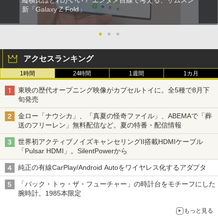
新「Galaxy Z Fold」
●
●
●
アクセスランキング
1時間
24時間
1週間
1カ月
東映の歴代オープニング映像がカプセルトイに。全5種で8月下
旬発売
金ロー「ナウシカ」、「真夏の怪奇ファイル」、ABEMAで「葬
送のフリーレン」無料配信など。夏の特番・配信情報
世界初アクティブノイズキャンセリングII搭載HDMIケーブル
「Pulsar HDMI」。SilentPowerから
純正の有線CarPlay/Android Autoをワイヤレス化するアダプタ
「バック・トゥ・ザ・フューチャー」の時計台をモチーフにした
腕時計。1985本限定
もっと見る