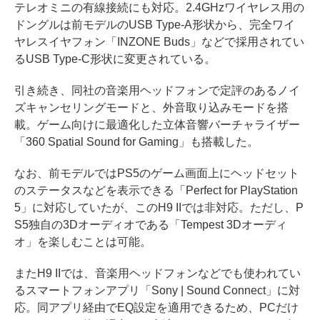
テレオミニの有線接続にも対応。2.4GHzワイヤレス用の
ドングルは前モデルのUSB Type-A形状から、完全ワイ
ヤレスイヤフォン「INZONE Buds」などで採用されてい
るUSB Type-C形状に変更されている。
引き続き、同社の音楽用ヘッドフォンで定評のあるノイ
ズキャンセリングモードと、外音取り込みモードを搭
載。ゲーム向けに最適化した立体音響バーチャライザー
「360 Spatial Sound for Gaming」も搭載した。
なお、前モデルではPS5のゲーム画面上にヘッドセット
のステータスなどを表示できる「Perfect for PlayStation
5」に対応していたが、このH9 IIでは非対応。ただし、P
S5独自の3Dオーディオである「Tempest 3Dオーディ
オ」を楽しむことは可能。
またH9 IIでは、音楽用ヘッドフォンなどでも使われてい
るスマートフォンアプリ「Sony | Sound Connect」に対
応。同アプリ経由でEQ設定を適用できるため、PCだけ