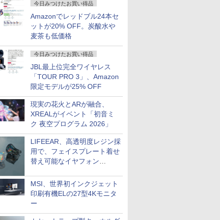
今日みつけたお買い得品
Amazonでレッドブル24本セ
ットが20% OFF。炭酸水や
麦茶も低価格
今日みつけたお買い得品
JBL最上位完全ワイヤレス
「TOUR PRO 3」、Amazon
限定モデルが25% OFF
現実の花火とARが融合、
XREALがイベント「初音ミ
ク 夜空プログラム 2026」
LIFEEAR、高透明度レジン採
用で、フェイスプレート着せ
替え可能なイヤフォン
「Nova Shell」
MSI、世界初インクジェット
印刷有機ELの27型4Kモニタ
ー