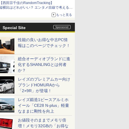
【西田宗千佳のRandomTracking】
縦横比はどれがいい？ エンタメ目線で考える、
サムスン新「Galaxy Z Fold」
もっと見る
Special Site
性能の良いお得な中古PC情
報はこのページでチェック！
総合オーディオブランドに進
化するSHANLINGとは何者
か？
レイズのプレミアムカー向け
ブランドHOMURAから
「2×9R」が登場！
レイズ鍛造1ピースアルミホ
イール「CE28 N-plus」軽量
なままに剛性を向上
お値段そのままでメモリ倍
増！メモリ32GBの「お得な