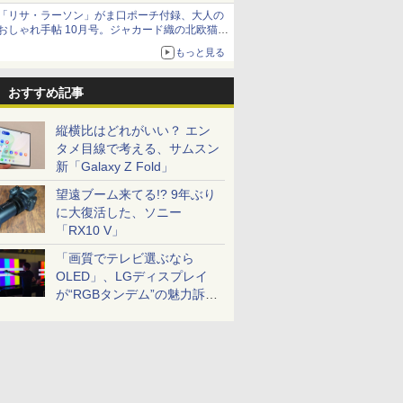
「リサ・ラーソン」がま口ポーチ付録、大人の
おしゃれ手帖 10月号。ジャカード織の北欧猫デ
ザイン
もっと見る
おすすめ記事
縦横比はどれがいい？ エン
タメ目線で考える、サムスン
新「Galaxy Z Fold」
望遠ブーム来てる!? 9年ぶり
に大復活した、ソニー
「RX10 V」
「画質でテレビ選ぶなら
OLED」、LGディスプレイ
が“RGBタンデム”の魅力訴
求。液晶とのガチ比較も