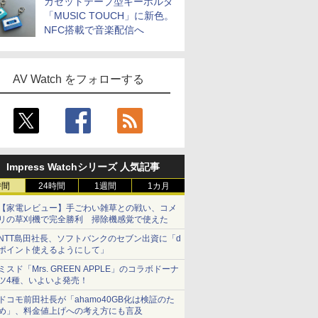
カセットテープ型キーホルダ
「MUSIC TOUCH」に新色。
NFC搭載で音楽配信へ
AV Watch をフォローする
Impress Watchシリーズ 人気記事
時間
24時間
1週間
1カ月
【家電レビュー】手ごわい雑草との戦い、コメ
リの草刈機で完全勝利 掃除機感覚で使えた
NTT島田社長、ソフトバンクのセブン出資に「d
ポイント使えるようにして」
ミスド「Mrs. GREEN APPLE」のコラボドーナ
ツ4種、いよいよ発売！
ドコモ前田社長が「ahamo40GB化は検証のた
め」、料金値上げへの考え方にも言及