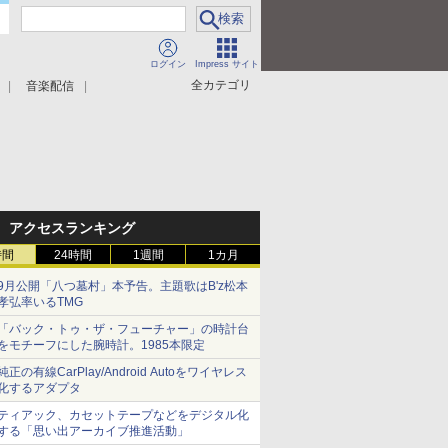
ログイン
Impress サイト
全カテゴリ
音楽配信
アクセスランキング
時間
24時間
1週間
1カ月
9月公開「八つ墓村」本予告。主題歌はB'z松本
孝弘率いるTMG
「バック・トゥ・ザ・フューチャー」の時計台
をモチーフにした腕時計。1985本限定
純正の有線CarPlay/Android Autoをワイヤレス
化するアダプタ
ティアック、カセットテープなどをデジタル化
する「思い出アーカイブ推進活動」