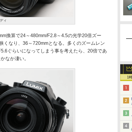
ディ
算で24～480mm/F2.8～4.5の光学20倍ズー
狭くなり、36～720mmとなる。多くのズームレン
F5.6ぐらいになってしまう事を考えたら、20倍であ
なかなか凄い。
1