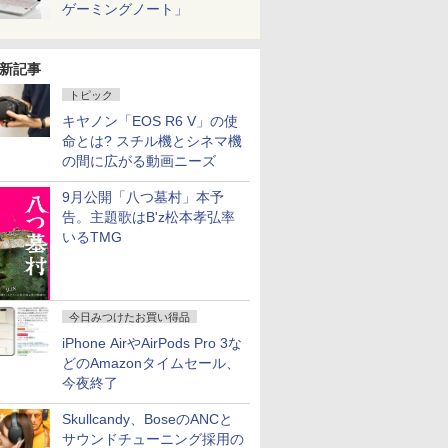
ゲーミングノート」
新記事
トピック
キヤノン「EOS R6 V」の使
命とは? スチル機とシネマ機
の間に広がる動画ニーズ
9月公開「八つ墓村」本予
告。主題歌はB'z松本孝弘率
いるTMG
今日みつけたお買い得品
iPhone AirやAirPods Pro 3な
どのAmazonタイムセール、
今夜終了
Skullcandy、BoseのANCと
サウンドチューニング採用の