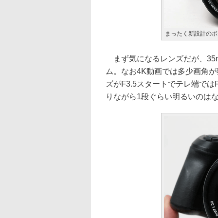
まったく新設計のボ
まず気になるレンズだが、35mm換
ム。なお4K動画では多少画角が
ズがF3.5スタートでテレ端では
りながら1段ぐらい明るいのは