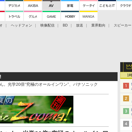
オ
ヘッドフォン
映像配信
BD
放送
業界動向
スピーカー
ェクタ
PS4
BDプレーヤー
映像配信
BD
1
!
ゃん。光学20倍“究極のオールインワン”、パナソニック