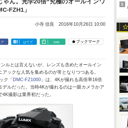
ゃん。光学20倍“究極のオールインワ
-FZH1」
小寺 信良
2016年10月26日 10:00
ブックマーク
ェア
はてブ
note
ャンルとは言えないが、レンズも含めたオールイン
ニアックな人気を集めるのが常となりつつある。
ニック「
DMC-FZ1000
」は、4Kが撮れる高倍率16倍
モデルだった。当時4Kが撮れるのは一眼カメラかア
で4K撮影は業界初だった。