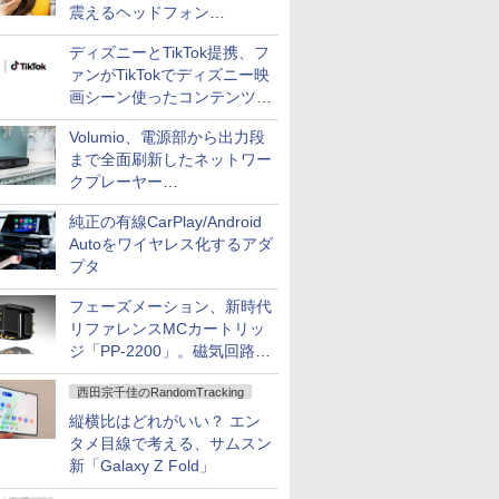
震えるヘッドフォン
「Crusher 1080 ANC」
ディズニーとTikTok提携、フ
ァンがTikTokでディズニー映
画シーン使ったコンテンツ制
作、Disney+にも配信
Volumio、電源部から出力段
まで全面刷新したネットワー
クプレーヤー
「Primo（2026）」
純正の有線CarPlay/Android
Autoをワイヤレス化するアダ
プタ
フェーズメーション、新時代
リファレンスMCカートリッ
ジ「PP-2200」。磁気回路や
ハウジングを根本から見直し
西田宗千佳のRandomTracking
縦横比はどれがいい？ エン
タメ目線で考える、サムスン
新「Galaxy Z Fold」