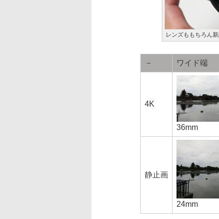
レンズももちろん新
－
ワイド端
4K
36mm
静止画
24mm