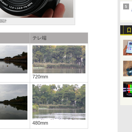
設計
テレ端
720mm
480mm