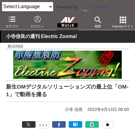
Powered by
Translate
AV Watch
製品
デジタルカメラ
オリンパス
カテゴリ
ログイン
検索
Impressサイト
小寺信良の週刊 Electric Zooma!
第1028回
新生OMデジタルソリューションズの最上位「OM-
1」で動画を撮る
小寺 信良
2022年4月13日 08:00
リスト