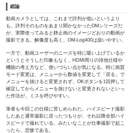
総論
動画カメラとしては、これまで評判が低いというより
も、評判そのものをあまり聞かなかったOMシリーズだ
が、実際使ってみると静止画のイメージどおりの動画が
撮影できる。解像度も高く、OM-Log400は扱いやすい。
一方で、動画ユーザーのニーズを特に吸い上げているか
というとそうした印象もなく、HDMI周りの排他仕様や
機能の考え方など、使いづらい点が気になる。特に画質
モード変更は、メニューから数値を変更して「戻る」で
メニューを抜けると変更されず、OKボタンを1回押して
確定してからメニューを抜けないと変更されないといっ
た作法が、ミスを呼びやすい。
筆者も今回この仕様に苦しめられた。ハイスピード撮影
したあと通常撮影に戻ったつもりが、それ以降全部ハイ
スピードで撮れている、みたいなことが仕事撮影で起こ
ったら、悲惨である。