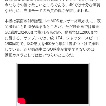
今ならその倍は欲しいところである。4Kでは十分な画質
なだけに、専用モードの画質の低さが惜しまれる。
本機は裏面照射積層型Live MOSセンサー搭載ゆえに、夜
間撮影にも期待が高まるところだ。ただ静止画では最高I
SO感度102400まで取れるものの、動画では12800まで
に留まる。サンプルでは、絞りF4、シャッタースピード
1/60固定で、ISO感度を400から順に2倍ずつ上げて撮影
している。ただ録画中にISO感度が変更できないのは、
動画カメラとしては使いづらいところだ。