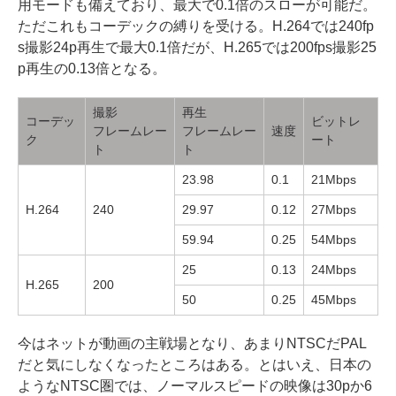
用モードも備えており、最大で0.1倍のスローが可能だ。
ただこれもコーデックの縛りを受ける。H.264では240fp
s撮影24p再生で最大0.1倍だが、H.265では200fps撮影25
p再生の0.13倍となる。
撮影
再生
コーデッ
ビットレ
フレームレー
フレームレー
速度
ク
ート
ト
ト
23.98
0.1
21Mbps
H.264
240
29.97
0.12
27Mbps
59.94
0.25
54Mbps
25
0.13
24Mbps
H.265
200
50
0.25
45Mbps
今はネットが動画の主戦場となり、あまりNTSCだPAL
だと気にしなくなったところはある。とはいえ、日本の
ようなNTSC圏では、ノーマルスピードの映像は30pか6