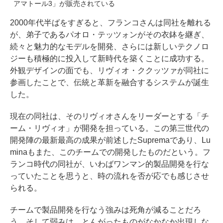
アマトール3」が販売されている
2000年代半ばをすぎると、フランコさんは同社を離れる
が、弟子であるパオロ・テッツォンがその衣鉢を継ぎ、
続々と魅力的なモデルを開発、さらには新しいテクノロ
ジーも積極的に投入して新時代を築くことに成功する。
外観デザインの面でも、リヴィオ・ククッツァが同社に
参画したことで、伝統と革新を融合するシステムが誕生
した。
現在の同社は、そのリヴィオさんをリーダーとする「チ
ーム・リヴィオ」が開発を担っている。この第三世代の
開発陣の最新最高の成果が前述したSupremaであり、Lu
minaもまた、このチームでの開発したものだという。フ
ランコ時代の同社が、いわばワンマン的製品開発を行な
っていたことを思うと、時の流れを否が応でも感じさせ
られる。
チームで製品開発を行なう強みは死角が減ることだろ
う。そして弱みは、とんがったものがなかなか出現しな