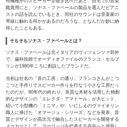
何機種かのスピーカーを聴き比べたあと、自宅での音楽
鑑賞用にと、ソナス・ファベールの製品を選んだピアニ
ストの話を読んでいるとき、同社のサウンドは音楽家の
琴線に触れる何かがあるのだろうな、となんだか妙に納
得したこともある。
そもそもソナス・ファベールとは？
ソナス・ファベールは北イタリアのヴィツェンツァ郊外
で、歯科技師でオーディオファイルのフランコ・セルブ
リンが1980年ころに創設したブランドだ。
当初は社名の「音の工房」の通り、フランコさんがこつ
こつと手作りでスピーカー作りを行なう小さな工房だっ
たのだが、80年代の終わり、良質な木材を活用した独創
的なデザインの「エレクタ・アマトール」が大ヒット、
続いて小型機の「ミニマ」や、いにしえのヴァイオリン
職人に捧げた「オマージュ・シリーズ」などを発表、音
質とデザインが高次元で融合したスピーカーを開発する
メーカーとして、ヨーロッパを代表する存在へと成長し