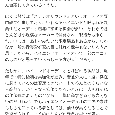
ん台頭してきているようだ。
ぼくは普段は『ステレオサウンド』というオーディオ専
門誌で仕事しており、いわゆるハイエンドと呼ばれる超
高価なオーディオ機器に接する機会が多い。それらのほ
とんどは小規模なメーカーで開発され、製造数も限ら
れ、中には一品ものみたいな限定製品もあるから、なか
なか一般の音楽愛好家の目に触れる機会もないだろうと
思う。だから、ハイエンドオーディオって一部のマニア
のものだと思っていらっしゃる方が大半だろう。
たしかに、ハイエンドオーディオと呼ばれる製品は、近
年では特に極端な高額化が進み、普通の人には遠い存在
に見えているのは否定できない。もちろんどのくらいな
ら高額で、いくらなら安価であるかとかは、人ぞれぞれ
の価値観によるものだから、一概に高すぎるとも言えな
いのだけれど、でもハイエンドオーディオの世界の素晴
らしさを知っている者としては、価格が高くなることで
敬遠がされてしまうのはなんだか残念な思いが強い。