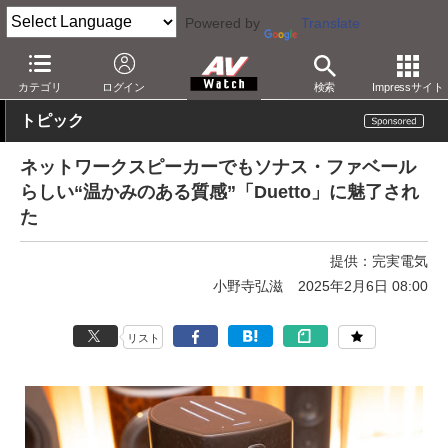
Powered by
Translate
AV Watch
製品
オーディオスピーカー
カテゴリ
ログイン
検索
Impressサイト
トピック
ネットワークスピーカーでもソナス・ファベール
らしい“温かみのある質感”「Duetto」に魅了され
た
提供：
完実電気
小野寺弘滋
2025年2月6日 08:00
リスト