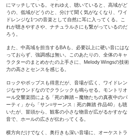
にマッチしている。それゆえ、聴いていると、高域がど
うの、低域がどうのと、分けて聞く気がなくなり、ワイ
ドレンジな1つの音楽として自然に耳に入ってくる。こ
れが聴きやすさや、ナチュラルさにも繋がっているのだ
ろう。
また、中高域を担当するBAも、必要以上に硬い音にはな
っておらず、強調感は無い。このあたりの、全体のキャ
ラクターのまとめかたの上手さに、Melody Wingsの技術
力の高さとセンスを感じる。
ロックやポップスも得意だが、音場が広く、ワイドレン
ジなサウンドなのでクラシックも鳴らせる。モントリオ
ール交響楽団による「死の舞踏～魔物たちの真夜中のパ
ーティ」から「サン=サーンス：死の舞踏 作品40」も聴
いたが、冒頭から、観客の小さな物音が広がるかすかな
音で、ホールの広さが伝わってくる。
横方向だけでなく、奥行きも深い音場に、オーケストラ