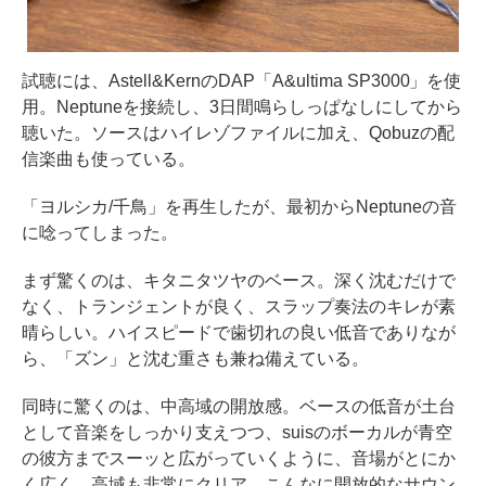
試聴には、Astell&KernのDAP「A&ultima SP3000」を使
用。Neptuneを接続し、3日間鳴らしっぱなしにしてから
聴いた。ソースはハイレゾファイルに加え、Qobuzの配
信楽曲も使っている。
「ヨルシカ/千鳥」を再生したが、最初からNeptuneの音
に唸ってしまった。
まず驚くのは、キタニタツヤのベース。深く沈むだけで
なく、トランジェントが良く、スラップ奏法のキレが素
晴らしい。ハイスピードで歯切れの良い低音でありなが
ら、「ズン」と沈む重さも兼ね備えている。
同時に驚くのは、中高域の開放感。ベースの低音が土台
として音楽をしっかり支えつつ、suisのボーカルが青空
の彼方までスーッと広がっていくように、音場がとにか
く広く、高域も非常にクリア。こんなに開放的なサウン