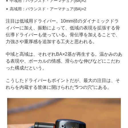
中域用：バランスド・アーマチュア(BA)×2
高域用：バランスド・アーマチュア(BA)×2
注目は低域用ドライバー。10mm径のダイナミックドラ
イバーに加え、振動によって、低域の表現を拡張する骨
伝導ドライバーも使っている。骨伝導を加えることで、
力強さや重厚感を追加する工夫と思われる。
中域と高域は、それぞれBA×2基が再生する。温かみのあ
る表現や、ボーカルの情感、滑らかな伸びなどにこだわ
った構成だという。
こうしたドライバーもポイントだが、最大の注目は、そ
れらを内蔵する筐体に開けられた“5つの穴”にある。