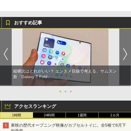
おすすめ記事
縦横比はどれがいい？ エンタメ目線で考える、サムスン
新「Galaxy Z Fold」
●
●
●
アクセスランキング
1時間
24時間
1週間
1カ月
東映の歴代オープニング映像がカプセルトイに。全5種で8月下
旬発売