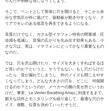
らんだ不明瞭な音になってしまう。
そこで、ベントとして筐体に穴を開けると、そこから余
分な空気圧が外に逃げて、振動板が動きやすくなり、ク
リアでキレのある低音を再生できるようになる。
音質だけでなく、カナル型イヤフォン特有の閉塞感・圧
迫感を低減し、音場の広がりを生み出す効果もある。小
さな穴は、実は、イヤフォンにとってかなり重要なもの
なのだ。
では、穴を沢山開けたり、サイズを大きくすればするほ
ど良いのか？というと、そうでもない。もし穴だらけだ
ったら、音が漏れてしまうし、外のノイズも聞こえやす
くなってしまう。どんな大きさの穴を、どこに、何個開
けるのか？というのが、メーカーの腕の見せ所というわ
けだ。事実、Le Verrier Breathing Arrayに到達するまで、
膨大な試作とモニタリングを繰り返して、最適な穴のサ
イズ、個数、位置を決めていったそうだ。