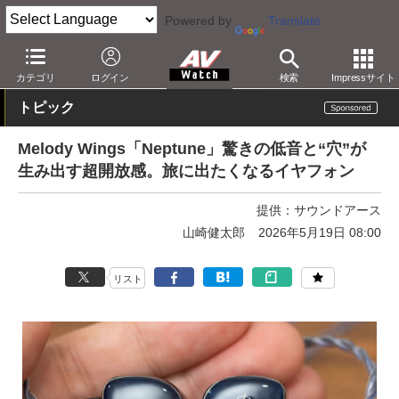
Powered by
Translate
AV Watch
製品
ヘッドフォン
その他
カテゴリ
ログイン
検索
Impressサイト
トピック
Melody Wings「Neptune」驚きの低音と“穴”が
生み出す超開放感。旅に出たくなるイヤフォン
提供：
サウンドアース
山崎健太郎
2026年5月19日 08:00
リスト