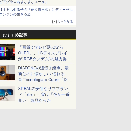
ビアグラスbyよなよなエール」
【まるも亜希子の「寄り道日和」】ディーゼル
エンジンの生きる道
もっと見る
おすすめ記事
「画質でテレビ選ぶなら
OLED」、LGディスプレイ
が“RGBタンデム”の魅力訴
求。液晶とのガチ比較も
DIATONEの遺伝子継承、最
新なのに懐かしい“惚れる
音”Tecnologia e Cuore「DS-
TC52B」を聴く
XREALの安価なサブブラン
ド「xbx」、実は「色が一番
良い」製品だった