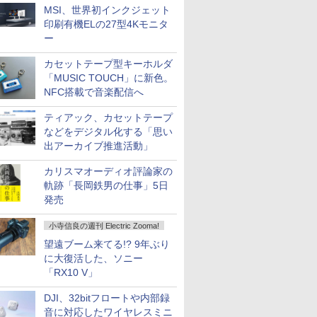
MSI、世界初インクジェット
印刷有機ELの27型4Kモニタ
ー
カセットテープ型キーホルダ
「MUSIC TOUCH」に新色。
NFC搭載で音楽配信へ
ティアック、カセットテープ
などをデジタル化する「思い
出アーカイブ推進活動」
カリスマオーディオ評論家の
軌跡「長岡鉄男の仕事」5日
発売
小寺信良の週刊 Electric Zooma!
望遠ブーム来てる!? 9年ぶり
に大復活した、ソニー
「RX10 V」
DJI、32bitフロートや内部録
音に対応したワイヤレスミニ