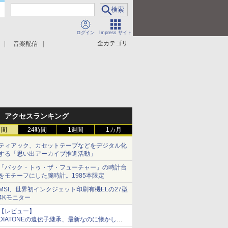
ログイン
Impress サイト
全カテゴリ
音楽配信
アクセスランキング
時間
24時間
1週間
1カ月
ティアック、カセットテープなどをデジタル化
する「思い出アーカイブ推進活動」
「バック・トゥ・ザ・フューチャー」の時計台
をモチーフにした腕時計。1985本限定
MSI、世界初インクジェット印刷有機ELの27型
4Kモニター
【レビュー】
DIATONEの遺伝子継承、最新なのに懐かし
い“惚れる音”Tecnologia e Cuore「DS-TC52B」