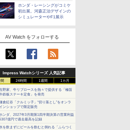
ホンダ・レーシングがコミケ
初出展。河森正治デザインの
シミュレーターやF1展示
AV Watch をフォローする
Impress Watchシリーズ 人気記事
時間
24時間
1週間
1カ月
吉野家、牛リブロースを熱々で提供する「極旨
牛鉄板ステーキ定食」を発売
鎌倉紅谷「クルミッ子」“切り落とし”をオンラ
インショップで限定販売
ホンダ、2027年3月期第1四半期決算の営業利益
5307億円で過去最高を記録
水を飲まずにビールを飲むと倒れる「ふらつく