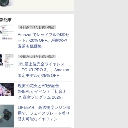
新記事
今日みつけたお買い得品
Amazonでレッドブル24本セ
ットが20% OFF。炭酸水や
麦茶も低価格
今日みつけたお買い得品
JBL最上位完全ワイヤレス
「TOUR PRO 3」、Amazon
限定モデルが25% OFF
現実の花火とARが融合、
XREALがイベント「初音ミ
ク 夜空プログラム 2026」
LIFEEAR、高透明度レジン採
用で、フェイスプレート着せ
替え可能なイヤフォン
「Nova Shell」