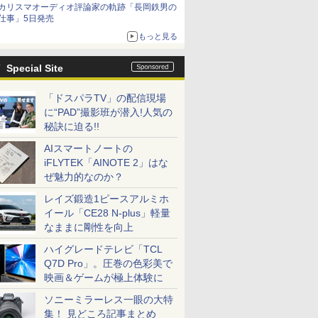
カリスマオーディオ評論家の軌跡「長岡鉄男の
を聴く
仕事」5日発売
もっと見る
Special Site
「ドスパラTV」の配信現場
に“PAD”撮影班が潜入!人気の
秘訣に迫る!!
AIスマートノートの
iFLYTEK「AINOTE 2」はな
ぜ魅力的なのか？
レイズ鍛造1ピースアルミホ
イール「CE28 N-plus」軽量
なままに剛性を向上
ハイグレードテレビ「TCL
Q7D Pro」。圧巻の色彩美で
映画＆ゲームが極上体験に
ソニーミラーレス一眼の大特
集！ 見どころ記事まとめ