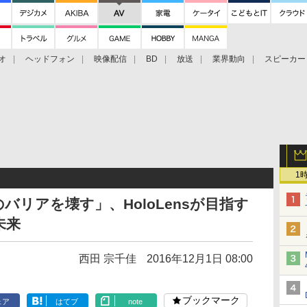
オ
ヘッドフォン
映像配信
BD
放送
業界動向
スピーカー
ェクタ
PS4
BDプレーヤー
映像配信
BD
1
リアを壊す」、HoloLensが目指す
未来
西田 宗千佳
2016年12月1日 08:00
ブックマーク
ェア
はてブ
note