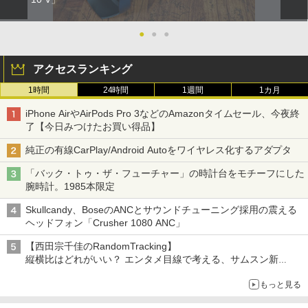
●
●
●
アクセスランキング
1時間
24時間
1週間
1カ月
iPhone AirやAirPods Pro 3などのAmazonタイムセール、今夜終
了【今日みつけたお買い得品】
純正の有線CarPlay/Android Autoをワイヤレス化するアダプタ
「バック・トゥ・ザ・フューチャー」の時計台をモチーフにした
腕時計。1985本限定
Skullcandy、BoseのANCとサウンドチューニング採用の震える
ヘッドフォン「Crusher 1080 ANC」
【西田宗千佳のRandomTracking】
縦横比はどれがいい？ エンタメ目線で考える、サムスン新
「Galaxy Z Fold」
もっと見る