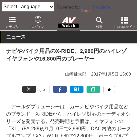
Powered by
Translate
AV Watch
製品
ヘッドフォン
その他
カテゴリ
ログイン
検索
Impressサイト
ニュース
ナビやバイク用品のX-RIDE、2,980円のハイレゾ
イヤフォンや16,800円のプレーヤー
山崎健太郎
2017年1月5日 15:09
リスト
アールダブリューシーは、カーナビやバイク用品など
のブランド・X-RIDEから、ハイレゾ対応のオーディオシ
リーズを発売する。発売時期と予価は、イヤフォンの
「X1」(FA-288)が1月10日で2,980円、DAC内蔵のポータ
ブルアンプ「X3」が1月下旬で12,800円、ポータブルプ