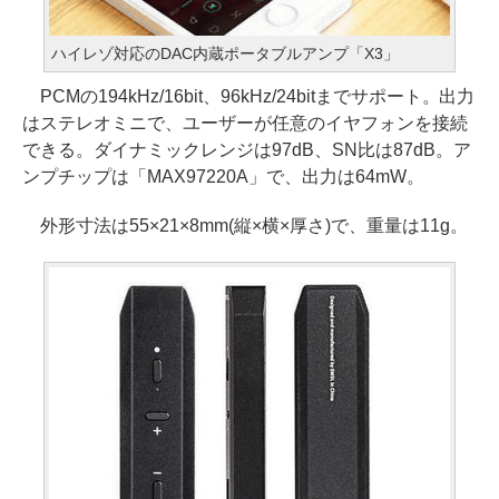
ハイレゾ対応のDAC内蔵ポータブルアンプ「X3」
PCMの194kHz/16bit、96kHz/24bitまでサポート。出力
はステレオミニで、ユーザーが任意のイヤフォンを接続
できる。ダイナミックレンジは97dB、SN比は87dB。ア
ンプチップは「MAX97220A」で、出力は64mW。
外形寸法は55×21×8mm(縦×横×厚さ)で、重量は11g。