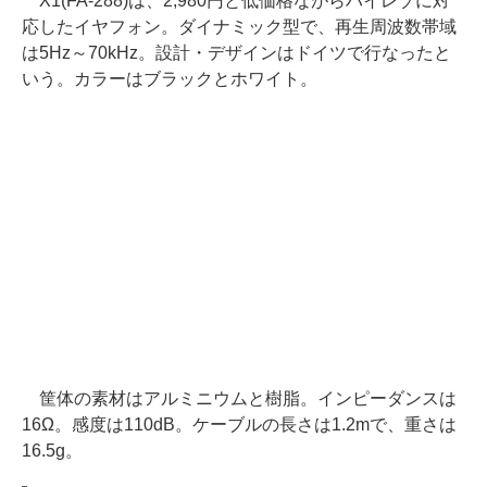
X1(FA-288)は、2,980円と低価格ながらハイレゾに対
応したイヤフォン。ダイナミック型で、再生周波数帯域
は5Hz～70kHz。設計・デザインはドイツで行なったと
いう。カラーはブラックとホワイト。
筐体の素材はアルミニウムと樹脂。インピーダンスは
16Ω。感度は110dB。ケーブルの長さは1.2mで、重さは
16.5g。