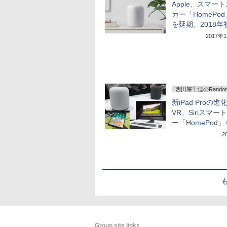
Apple、スマー
カー「HomePo
を延期。2018年
2017年
西田宗千佳のRandomT
新iPad Proの進
VR、Siriスマ
ー「HomePod
2
Group site links