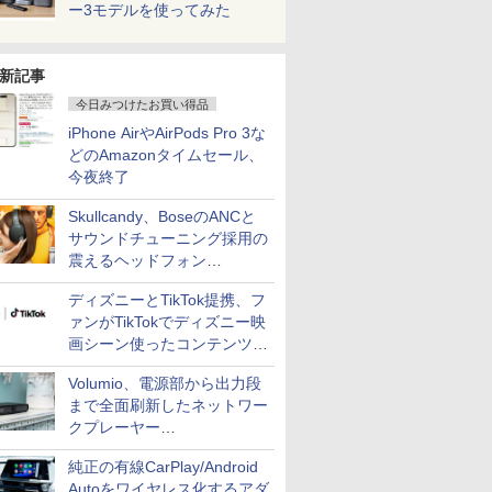
ー3モデルを使ってみた
新記事
今日みつけたお買い得品
iPhone AirやAirPods Pro 3な
どのAmazonタイムセール、
今夜終了
Skullcandy、BoseのANCと
サウンドチューニング採用の
震えるヘッドフォン
「Crusher 1080 ANC」
ディズニーとTikTok提携、フ
ァンがTikTokでディズニー映
画シーン使ったコンテンツ制
作、Disney+にも配信
Volumio、電源部から出力段
まで全面刷新したネットワー
クプレーヤー
「Primo（2026）」
純正の有線CarPlay/Android
Autoをワイヤレス化するアダ