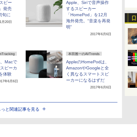
トスピー
Apple、Siriで音声操作
d」発売
するスピーカー
初旬に
「HomePod」を12月
海外発売。“音楽を再発
11月20日
明”
2017年6月6日
racking
本田雅一のAVTrends
化、Macで
AppleのHomePodは、
ートスピーカ
AmazonやGoogleと全
」を体験
く異なるスマートスピ
ーカーになるはずだ
017年6月6日
2017年6月6日
もっと関連記事を見る