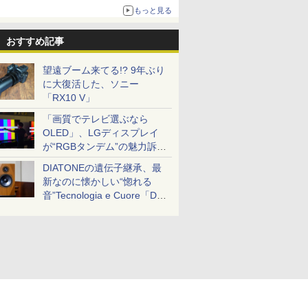
もっと見る
おすすめ記事
望遠ブーム来てる!? 9年ぶり
に大復活した、ソニー
「RX10 V」
「画質でテレビ選ぶなら
OLED」、LGディスプレイ
が“RGBタンデム”の魅力訴
求。液晶とのガチ比較も
DIATONEの遺伝子継承、最
新なのに懐かしい“惚れる
音”Tecnologia e Cuore「DS-
TC52B」を聴く