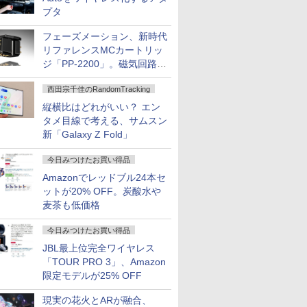
プタ
フェーズメーション、新時代
リファレンスMCカートリッ
ジ「PP-2200」。磁気回路や
ハウジングを根本から見直し
西田宗千佳のRandomTracking
縦横比はどれがいい？ エン
タメ目線で考える、サムスン
新「Galaxy Z Fold」
今日みつけたお買い得品
Amazonでレッドブル24本セ
ットが20% OFF。炭酸水や
麦茶も低価格
今日みつけたお買い得品
JBL最上位完全ワイヤレス
「TOUR PRO 3」、Amazon
限定モデルが25% OFF
現実の花火とARが融合、