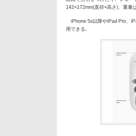
142×172mm(直径×高さ)、
iPhone 5s以降やiPad Pro、
用できる。