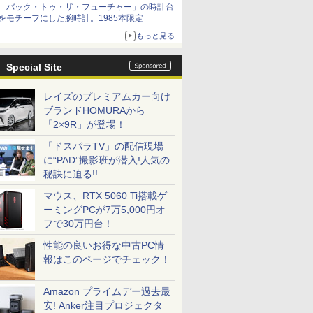
「バック・トゥ・ザ・フューチャー」の時計台
をモチーフにした腕時計。1985本限定
もっと見る
Special Site
レイズのプレミアムカー向け
ブランドHOMURAから
「2×9R」が登場！
「ドスパラTV」の配信現場
に“PAD”撮影班が潜入!人気の
秘訣に迫る!!
マウス、RTX 5060 Ti搭載ゲ
ーミングPCが7万5,000円オ
フで30万円台！
性能の良いお得な中古PC情
報はこのページでチェック！
Amazon プライムデー過去最
安! Anker注目プロジェクタ