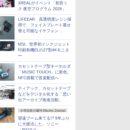
XREALがイベント「初音ミ
ク 夜空プログラム 2026」
LIFEEAR、高透明度レジン採
用で、フェイスプレート着せ
替え可能なイヤフォン
「Nova Shell」
MSI、世界初インクジェット
印刷有機ELの27型4Kモニタ
ー
カセットテープ型キーホルダ
「MUSIC TOUCH」に新色。
NFC搭載で音楽配信へ
ティアック、カセットテープ
などをデジタル化する「思い
出アーカイブ推進活動」
小寺信良の週刊 Electric Zooma!
望遠ブーム来てる!? 9年ぶり
に大復活した、ソニー
「RX10 V」