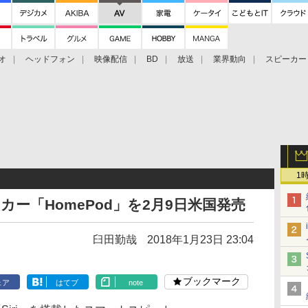
オ
ヘッドフォン
映像配信
BD
放送
業界動向
スピーカー
ェクタ
PS4
BDプレーヤー
映像配信
BD
1
ーカー「HomePod」を2月9日米国発売
臼田勤哉
2018年1月23日 23:04
ブックマーク
ェア
はてブ
note