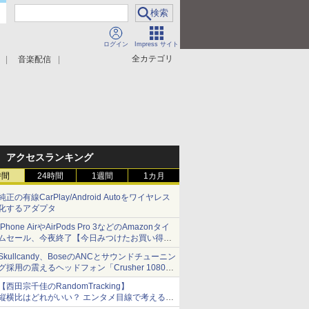
ログイン
Impress サイト
全カテゴリ
音楽配信
アクセスランキング
時間
24時間
1週間
1カ月
純正の有線CarPlay/Android Autoをワイヤレス
化するアダプタ
iPhone AirやAirPods Pro 3などのAmazonタイ
ムセール、今夜終了【今日みつけたお買い得
品】
Skullcandy、BoseのANCとサウンドチューニン
グ採用の震えるヘッドフォン「Crusher 1080
ANC」
【西田宗千佳のRandomTracking】
縦横比はどれがいい？ エンタメ目線で考える、
サムスン新「Galaxy Z Fold」