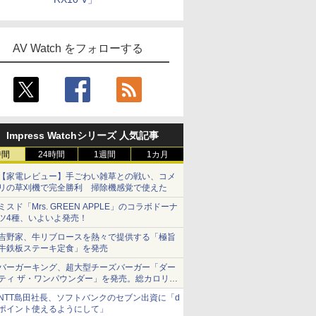
AV Watch をフォローする
Impress Watchシリーズ 人気記事
時間
24時間
1週間
1カ月
【家電レビュー】手ごわい雑草との戦い、コメ
リの草刈機で完全勝利 掃除機感覚で使えた
ミスド「Mrs. GREEN APPLE」のコラボドーナ
ツ4種、いよいよ発売！
吉野家、牛リブロースを熱々で提供する「極旨
牛鉄板ステーキ定食」を発売
バーガーキング、超大型チーズバーガー「ダー
ティ ザ・ワンパウンダー」を発売。総カロリー
約1656kcal、総重量約527g！
NTT島田社長、ソフトバンクのセブン出資に「d
ポイント使えるようにして」