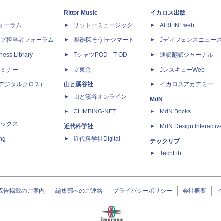
Rittor Music
イカロス出版
dフォーラム
リットーミュージック
AIRLINEweb
ップ担当者フォーラム
楽器探そう!デジマート
Jディフェンスニュー
ness Library
TシャツPOD T-OD
通訳翻訳ジャーナル
セミナー
立東舎
JレスキューWeb
 X（デジタルクロス）
山と溪谷社
イカロスアカデミー
山と溪谷オンライン
MdN
CLIMBING-NET
MdN Books
ブックス
近代科学社
MdN Design Interactiv
ing
近代科学社Digital
テックリブ
TechLib
広告掲載のご案内
編集部へのご連絡
プライバシーポリシー
会社概要