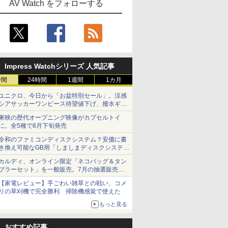
AV Watch をフォローする
Impress Watchシリーズ 人気記事
時間
24時間
1週間
1カ月
ユニクロ、今日から「お盆特別セール」。涼感
シアサッカーワンピース待望値下げ、撥水ギア
ショーツは1990円に
東映の歴代オープニング映像がカプセルトイ
に。全5種で8月下旬発売
令和のファミコンディスクシステム？安価に書
き換え可能なGB用「しましまディスクシステ
ム」
カルディ、オンライン限定「ネコバッグ＆タン
ブラーセット」を一般販売。7月の抽選販売の
当選無効分
【家電レビュー】手ごわい雑草との戦い、コメ
リの草刈機で完全勝利 掃除機感覚で使えた
もっと見る
おすすめ記事