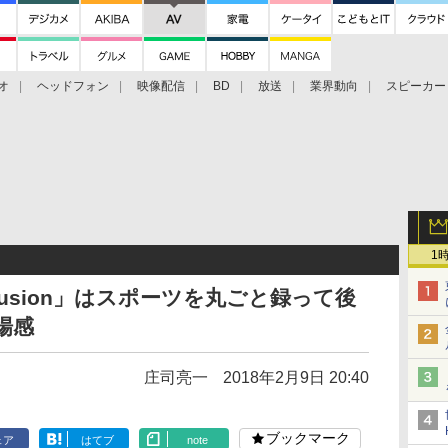
オ
ヘッドフォン
映像配信
BD
放送
業界動向
スピーカー
ェクタ
PS4
BDプレーヤー
映像配信
BD
1
「Fusion」はスポーツを丸ごと録って後
場感
庄司亮一
2018年2月9日 20:40
ブックマーク
ェア
はてブ
note