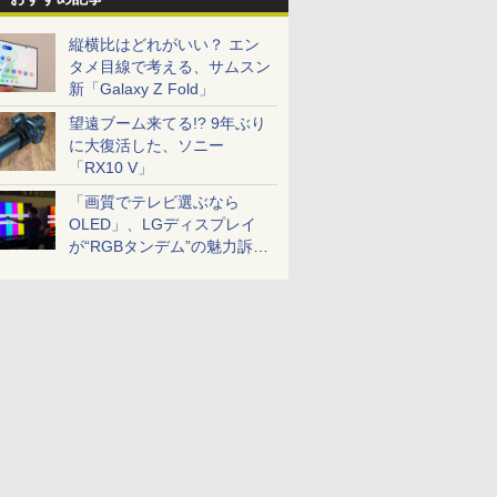
縦横比はどれがいい？ エン
タメ目線で考える、サムスン
新「Galaxy Z Fold」
望遠ブーム来てる!? 9年ぶり
に大復活した、ソニー
「RX10 V」
「画質でテレビ選ぶなら
OLED」、LGディスプレイ
が“RGBタンデム”の魅力訴
求。液晶とのガチ比較も