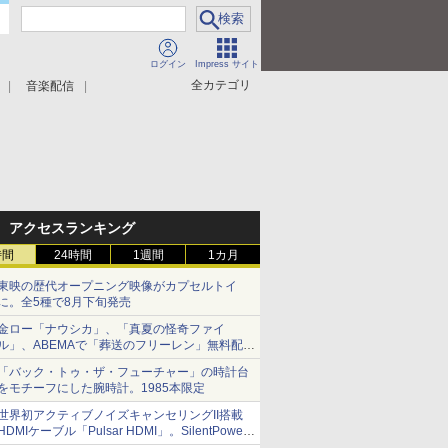
ログイン
Impress サイト
全カテゴリ
音楽配信
アクセスランキング
時間
24時間
1週間
1カ月
東映の歴代オープニング映像がカプセルトイ
に。全5種で8月下旬発売
金ロー「ナウシカ」、「真夏の怪奇ファイ
ル」、ABEMAで「葬送のフリーレン」無料配信
など。夏の特番・配信情報
「バック・トゥ・ザ・フューチャー」の時計台
をモチーフにした腕時計。1985本限定
世界初アクティブノイズキャンセリングII搭載
HDMIケーブル「Pulsar HDMI」。SilentPower
から