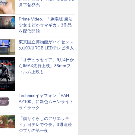
月下旬発売
Prime Video、「劇場版 魔法
少女まどか☆マギカ」3作品
を配信開始
東京国立博物館がハイセンス
の100型RGB LEDテレビ導入
「オデュッセイア」9月4日か
らIMAX先行上映。35mmフ
ィルム上映も
Technicsイヤフォン「EAH-
AZ100」に新色ムーンライト
ライラック
「借りぐらしのアリエッテ
ィ」日テレで今夜。3週連続
ジブリの第一夜