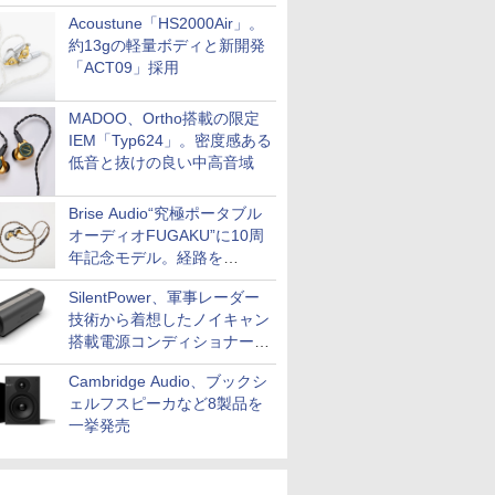
Acoustune「HS2000Air」。
約13gの軽量ボディと新開発
「ACT09」採用
MADOO、Ortho搭載の限定
IEM「Typ624」。密度感ある
低音と抜けの良い中高音域
Brise Audio“究極ポータブル
オーディオFUGAKU”に10周
年記念モデル。経路を
NISHIKIで統一。400万円
SilentPower、軍事レーダー
技術から着想したノイキャン
搭載電源コンディショナー
「AC iPurifier2」
Cambridge Audio、ブックシ
ェルフスピーカなど8製品を
一挙発売