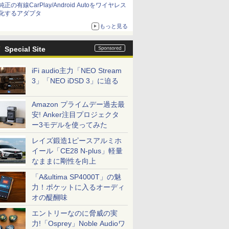
純正の有線CarPlay/Android Autoをワイヤレス
化するアダプタ
もっと見る
Special Site
iFi audio主力「NEO Stream
3」「NEO iDSD 3」に迫る
Amazon プライムデー過去最
安! Anker注目プロジェクタ
ー3モデルを使ってみた
レイズ鍛造1ピースアルミホ
イール「CE28 N-plus」軽量
なままに剛性を向上
「A&ultima SP4000T」の魅
力！ポケットに入るオーディ
オの醍醐味
エントリーなのに脅威の実
力!「Osprey」Noble Audioワ