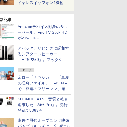
イヤレスイヤフォン4機種を
一気に聴く
新記事
Amazonデバイス対象のサマ
ーセール。Fire TV Stick HD
が29% OFF
アバック、リビングに調和す
るシアタースピーカー
「HFSP250」。ブックシェ
ルフはペア3万円以下
トピック
金ロー「ナウシカ」、「真夏
の怪奇ファイル」、ABEMA
で「葬送のフリーレン」無料
配信など。夏の特番・配信情
SOUNDPEATS、音質と軽さ
報
追求した「Air6 Pro」。先行
登録で8383円
東映の歴代オープニング映像
がカプセルトイに。全5種で8