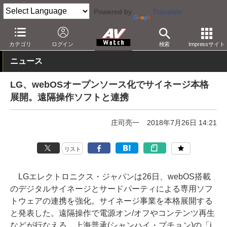
Powered by
Translate
AV Watch
動向
業界動向
カテゴリ
ログイン
検索
Impressサイト
ニュース
LG、webOSオープンソース化でサイネージ本格
展開。遠隔操作ソフトと連携
庄司亮一
2018年7月26日 14:21
リスト
LGエレクトロニクス・ジャパンは26日、webOS搭載
のデジタルサイネージとサードパーティによる専用ソフ
トウェアの連携を強化。サイネージ事業を本格展開する
と発表した。遠隔操作で電源オン/オフやコンテンツ再生
などが行なえる、上海普承(シャンハイ・プチョン)の「i