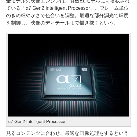
全モデルの映像エンジンは、有機ELモデルにも搭載され
ている「α7 Gen2 Intelligent Processor」。フレーム単位
のきめ細やかさで色合いを調整。最適な部分調光で輝度
を制御し、映像のディテールまで描き抜くという。
α7 Gen2 Intelligent Processor
見るコンテンツに合わせ、最適な画像処理をするという