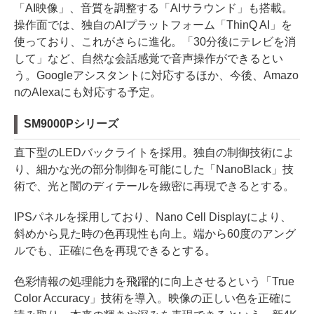
「AI映像」、音質を調整する「AIサラウンド」も搭載。
操作面では、独自のAIプラットフォーム「ThinQ AI」を
使っており、これがさらに進化。「30分後にテレビを消
して」など、自然な会話感覚で音声操作ができるとい
う。Googleアシスタントに対応するほか、今後、Amazo
nのAlexaにも対応する予定。
SM9000Pシリーズ
直下型のLEDバックライトを採用。独自の制御技術によ
り、細かな光の部分制御を可能にした「NanoBlack」技
術で、光と闇のディテールを緻密に再現できるとする。
IPSパネルを採用しており、Nano Cell Displayにより、
斜めから見た時の色再現性も向上。端から60度のアング
ルでも、正確に色を再現できるとする。
色彩情報の処理能力を飛躍的に向上させるという「True
Color Accuracy」技術を導入。映像の正しい色を正確に