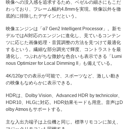
映像への没入感を追求するため、ベゼルの細さにもこだ
わっており、フレーム幅約4.8mmを実現。映像以外を徹
底的に排除したデザインだという。
映像エンジンは「α7 Gen2 Intelligent Processor」。新モ
デルではAI対応のエンジンに進化し、見ているコンテン
ツに応じた画像処理・音質調整の方法を見つけて最適化
するという。繊細な部分調光で輝度、コントラストを最
適化し、つぶれがちな微妙な色合いも表示できる「Lumi
nous Optimizer for Local Dimming II」も備えている。
4K/120pでの表示が可能で、スポーツなど、激しい動き
の映像もなめらかに表示できる。
HDRは、Dolby Vision、Advanced HDR by technicolor、
HDR10、HLGに対応。HDR効果モードも用意。音声はD
olby Atmosもサポートする。
主な入出力端子は上位機と同じ。標準リモコンに加え、
マジックリモコンも同梱する。