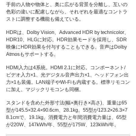
手前の人物や物体と、奥に広がる背景を分離し、互いの
色彩の違いに配慮しながら、それぞれを最適なコントラ
ストに調整する機能も備えている。
HDRは、Dolby Vision、Advanced HDR by technicolor、
HDR10、HLGに対応。HDR効果モードを採用し、SDR
映像にHDR効果を付与することもできる。音声はDolby
Atmosもサポートする。
HDMI入力は4系統。HDMI 2.1に対応。コンポーネント/
ビデオ入力×1、光デジタル音声出力×1、ヘッドフォン出
力×1も装備。LAN端子やWi-Fiも内蔵する。標準リモコン
に加え、マジックリモコンも同梱。
スタンドを含めた外形寸法(幅×奥行き×高さ)、重量は65
型が145.5×32.4×90.6cm、28.1kg。55型が123.2×26.3×7
8.1cmで、19.1kg。消費電力と年間消費電力量は、65型
が220W、147kWh/年、55型が175W、123kWh/年。