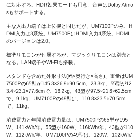
に対応する。HDR効果モードも用意。音声はDolby Atmo
sもサポートする。
主な入出力端子は上位機と同じだが、UM7100Pのみ、H
DMI入力は3系統。UM7500PはHDMI入力4系統。HDMI
のバージョンは2.0。
標準リモコンが付属するが、マジックリモコンは別売と
なる。LAN端子やWi-Fiも搭載。
スタンドを含めた外形寸法(幅×奥行き×高さ)、重量はUM
7500Pの65型が145.3×26.9×90.5cm、23.3kg。55型が12
3.4×23.1×77.6cmで、16.2kg。43型が97.5×21.6×62.5cm
で、9.1kg。UM7100Pの49型は、110.8×23.5×70.5cm
で、11kg。
消費電力と年間消費電力量は、UM7500Pの65型が195
W、141kWh/年。55型が160W、116kWh/年。43型が110
W、112kWh/年。UM7100Pの49型は、120W、102kWh/