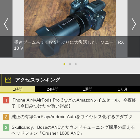
望遠ブーム来てる!? 9年ぶりに大復活した、ソニー「RX
10 V」
●
●
●
アクセスランキング
1時間
24時間
1週間
1カ月
iPhone AirやAirPods Pro 3などのAmazonタイムセール、今夜終
了【今日みつけたお買い得品】
純正の有線CarPlay/Android Autoをワイヤレス化するアダプタ
Skullcandy、BoseのANCとサウンドチューニング採用の震える
ヘッドフォン「Crusher 1080 ANC」