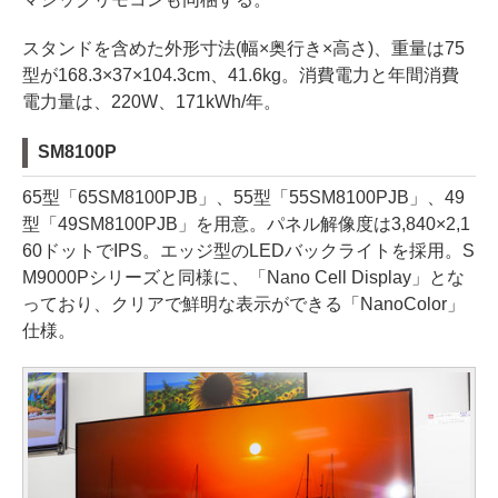
スタンドを含めた外形寸法(幅×奥行き×高さ)、重量は75
型が168.3×37×104.3cm、41.6kg。消費電力と年間消費
電力量は、220W、171kWh/年。
SM8100P
65型「65SM8100PJB」、55型「55SM8100PJB」、49
型「49SM8100PJB」を用意。パネル解像度は3,840×2,1
60ドットでIPS。エッジ型のLEDバックライトを採用。S
M9000Pシリーズと同様に、「Nano Cell Display」とな
っており、クリアで鮮明な表示ができる「NanoColor」
仕様。