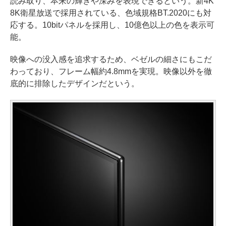
読み取り、本来の輝きや深みを表現できるという。新4K
8K衛星放送で採用されている、色域規格BT.2020にも対
応する。10bitパネルを採用し、10億色以上の色を表示可
能。
映像への没入感を追求するため、ベゼルの細さにもこだ
わっており、フレーム幅約4.8mmを実現。映像以外を徹
底的に排除したデザインだという。