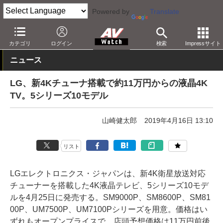
Powered by
Translate
AV Watch
製品
テレビ
LG
カテゴリ
ログイン
検索
Impressサイト
ニュース
LG、新4Kチューナ搭載で約11万円からの液晶4K
TV。5シリーズ10モデル
山崎健太郎
2019年4月16日 13:10
リスト
LGエレクトロニクス・ジャパンは、新4K衛星放送対応
チューナーを搭載した4K液晶テレビ、5シリーズ10モデ
ルを4月25日に発売する。SM9000P、SM8600P、SM81
00P、UM7500P、UM7100Pシリーズを用意。価格はい
ずれもオープンプライスで、店頭予想価格は11万円前後