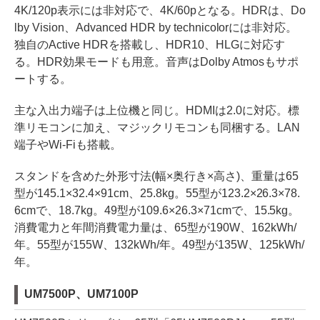
4K/120p表示には非対応で、4K/60pとなる。HDRは、Do
lby Vision、Advanced HDR by technicolorには非対応。
独自のActive HDRを搭載し、HDR10、HLGに対応す
る。HDR効果モードも用意。音声はDolby Atmosもサポ
ートする。
主な入出力端子は上位機と同じ。HDMIは2.0に対応。標
準リモコンに加え、マジックリモコンも同梱する。LAN
端子やWi-Fiも搭載。
スタンドを含めた外形寸法(幅×奥行き×高さ)、重量は65
型が145.1×32.4×91cm、25.8kg。55型が123.2×26.3×78.
6cmで、18.7kg。49型が109.6×26.3×71cmで、15.5kg。
消費電力と年間消費電力量は、65型が190W、162kWh/
年。55型が155W、132kWh/年。49型が135W、125kWh/
年。
UM7500P、UM7100P