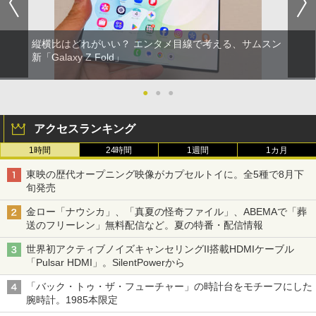
縦横比はどれがいい？ エンタメ目線で考える、サムスン
新「Galaxy Z Fold」
●
●
●
アクセスランキング
1時間
24時間
1週間
1カ月
東映の歴代オープニング映像がカプセルトイに。全5種で8月下
旬発売
金ロー「ナウシカ」、「真夏の怪奇ファイル」、ABEMAで「葬
送のフリーレン」無料配信など。夏の特番・配信情報
世界初アクティブノイズキャンセリングII搭載HDMIケーブル
「Pulsar HDMI」。SilentPowerから
「バック・トゥ・ザ・フューチャー」の時計台をモチーフにした
腕時計。1985本限定