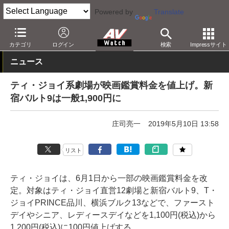
Powered by
Translate
AV Watch
コンテンツ・サービス
映画
映画館・シネコン
カテゴリ
ログイン
検索
Impressサイト
ニュース
ティ・ジョイ系劇場が映画鑑賞料金を値上げ。新
宿バルト9は一般1,900円に
庄司亮一
2019年5月10日 13:58
リスト
ティ・ジョイは、6月1日から一部の映画鑑賞料金を改
定。対象はティ・ジョイ直営12劇場と新宿バルト9、T・
ジョイPRINCE品川、横浜ブルク13などで、ファースト
デイやシニア、レディースデイなどを1,100円(税込)から
1,200円(税込)に100円値上げする。