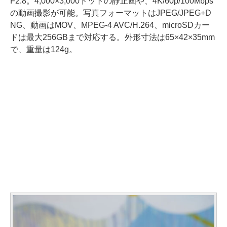
F2.8。4,000×3,000ドットの静止画や、4K/60p/100Mbps
の動画撮影が可能。写真フォーマットはJPEG/JPEG+D
NG、動画はMOV、MPEG-4 AVC/H.264、microSDカー
ドは最大256GBまで対応する。外形寸法は65×42×35mm
で、重量は124g。