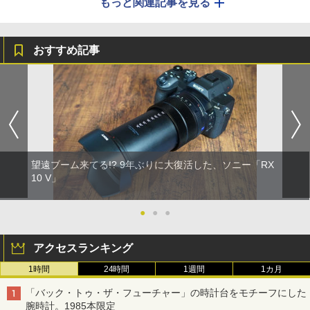
もっと関連記事を見る
おすすめ記事
望遠ブーム来てる!? 9年ぶりに大復活した、ソニー「RX
10 V」
●
●
●
アクセスランキング
1時間
24時間
1週間
1カ月
「バック・トゥ・ザ・フューチャー」の時計台をモチーフにした
腕時計。1985本限定