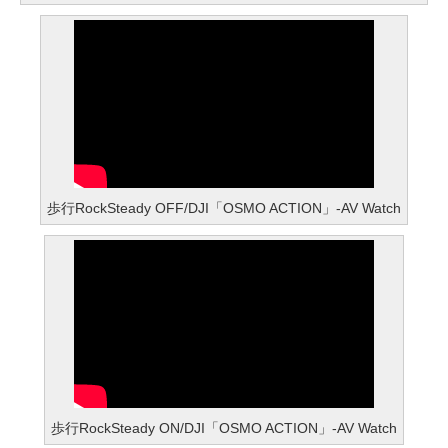
歩行RockSteady OFF/DJI「OSMO ACTION」-AV Watch
歩行RockSteady ON/DJI「OSMO ACTION」-AV Watch