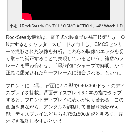
小走りRockSteady ON/DJI「OSMO ACTION」-AV Watch HD
RockSteady機能は、電子式の映像ブレ補正技術だが、O
Nにするとシャッタースピードが向上し、CMOSセンサ
ーで撮影された映像を分析。これらの映像のエッジを切
り取って補正することで実現しているという。複数のフ
レームを重ね合わせ、「最終的にシャープで鮮明、かつ
正確に露光された単一フレームに結合される」という。
フロントに1.4型、背面に2.25型で640×360ドットのディ
スプレイを搭載。背面ディスプレイを2本の指でタップ
すると、フロントディプレイに表示が切り替わる。この
画面を見ながら、アングルを調整して自撮り撮影が可
能。ディスプレイはどちらも750±50cd/m
と明るく、屋
2
外でも視認しやすいという。