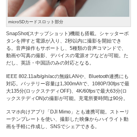
microSDカードスロット部分
SnapShot(スナップショット)機能も搭載。シャッターボ
タンを押すと電源が入り、2秒以内に撮影を開始でき
る。音声操作もサポートし、5種類の音声コマンドで、
動画や写真の撮影、デバイスの電源オフなどが可能。た
だし、英語・中国語のみの対応となる。
IEEE 802.11a/b/g/n/acの無線LANや、Bluetooth連携にも
対応。バッテリー容量は1,300mAhで、1080P/30fpsで最
大135分(ロックステディOFF)、4K/60fpsで最大63分(ロ
ックステディON)の撮影が可能。充電所要時間は90分。
スマホ向けアプリ「DJI Mimo」とも連携可能。ストーリ
ーテンプレートを使い、撮影した映像からハイライト動
画を手軽に作成し、SNSでシェアできる。