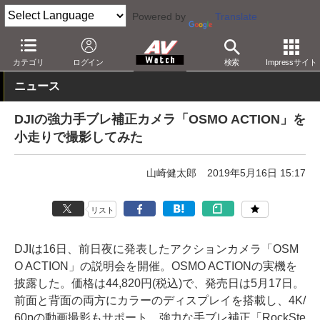
Powered by
Translate
AV Watch
製品
アクションカム
その他
カテゴリ
ログイン
検索
Impressサイト
ニュース
DJIの強力手ブレ補正カメラ「OSMO ACTION」を
小走りで撮影してみた
山崎健太郎
2019年5月16日 15:17
リスト
DJIは16日、前日夜に発表したアクションカメラ「OSM
O ACTION」の説明会を開催。OSMO ACTIONの実機を
披露した。価格は44,820円(税込)で、発売日は5月17日。
前面と背面の両方にカラーのディスプレイを搭載し、4K/
60pの動画撮影もサポート。強力な手ブレ補正「RockSte