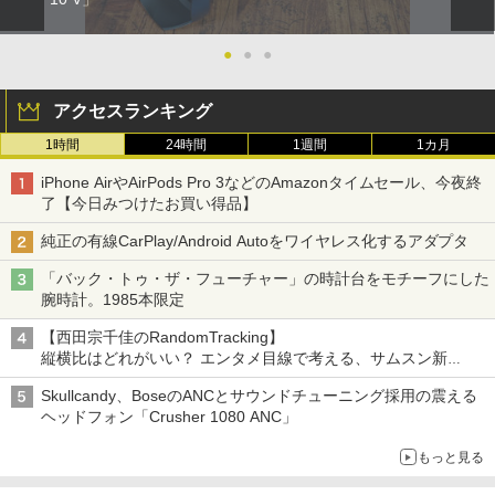
●
●
●
アクセスランキング
1時間
24時間
1週間
1カ月
iPhone AirやAirPods Pro 3などのAmazonタイムセール、今夜終
了【今日みつけたお買い得品】
純正の有線CarPlay/Android Autoをワイヤレス化するアダプタ
「バック・トゥ・ザ・フューチャー」の時計台をモチーフにした
腕時計。1985本限定
【西田宗千佳のRandomTracking】
縦横比はどれがいい？ エンタメ目線で考える、サムスン新
「Galaxy Z Fold」
Skullcandy、BoseのANCとサウンドチューニング採用の震える
ヘッドフォン「Crusher 1080 ANC」
もっと見る