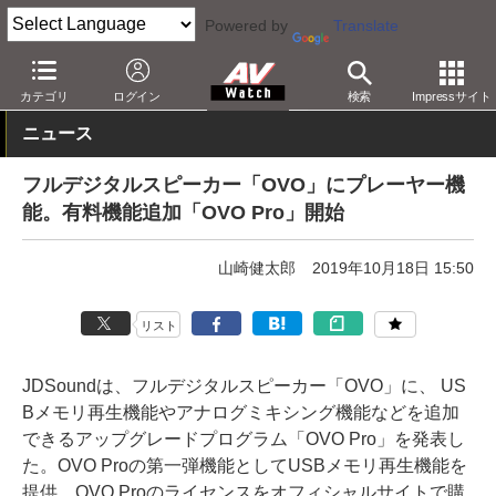
Powered by
Translate
AV Watch
製品
Bluetoothスピーカー
カテゴリ
ログイン
検索
Impressサイト
ニュース
フルデジタルスピーカー「OVO」にプレーヤー機
能。有料機能追加「OVO Pro」開始
山崎健太郎
2019年10月18日 15:50
リスト
JDSoundは、フルデジタルスピーカー「OVO」に、 US
Bメモリ再生機能やアナログミキシング機能などを追加
できるアップグレードプログラム「OVO Pro」を発表し
た。OVO Proの第一弾機能としてUSBメモリ再生機能を
提供。OVO Proのライセンスをオフィシャルサイトで購