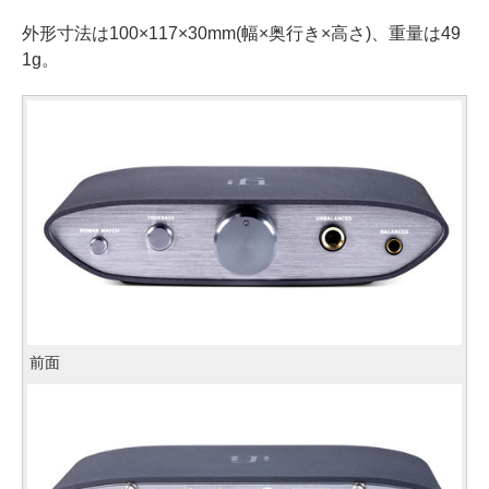
外形寸法は100×117×30mm(幅×奥行き×高さ)、重量は49
1g。
前面