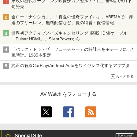
東映の歴代オープニング映像がカプセルトイに。全5種で8月下
旬発売
金ロー「ナウシカ」、「真夏の怪奇ファイル」、ABEMAで「葬
送のフリーレン」無料配信など。夏の特番・配信情報
世界初アクティブノイズキャンセリングII搭載HDMIケーブル
「Pulsar HDMI」。SilentPowerから
「バック・トゥ・ザ・フューチャー」の時計台をモチーフにした
腕時計。1985本限定
純正の有線CarPlay/Android Autoをワイヤレス化するアダプタ
もっと見る
AV Watch をフォローする
Special Site