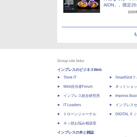
AION」。限定2
202
Group site links
インプレスのビジネスWeb
Think IT
SmartGri
Web担当者Forum
ネットショ
インプレス総合研究所
Impress Busi
IT Leaders
インプレス
ドローンジャーナル
DIGITAL
ネッ担お悩み相談室
インプレスの本と雑誌