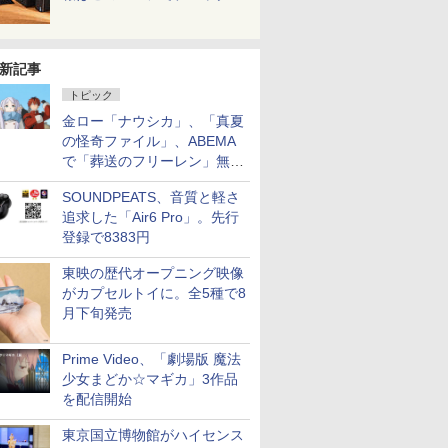
新記事
トピック
金ロー「ナウシカ」、「真夏
の怪奇ファイル」、ABEMA
で「葬送のフリーレン」無料
配信など。夏の特番・配信情
SOUNDPEATS、音質と軽さ
報
追求した「Air6 Pro」。先行
登録で8383円
東映の歴代オープニング映像
がカプセルトイに。全5種で8
月下旬発売
Prime Video、「劇場版 魔法
少女まどか☆マギカ」3作品
を配信開始
東京国立博物館がハイセンス