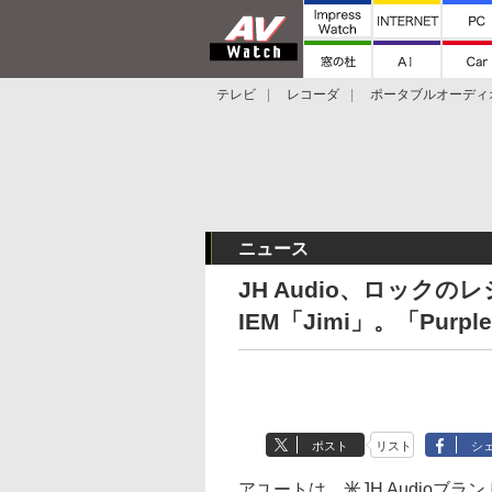
テレビ
レコーダ
ポータブルオーディ
スマートスピーカー
デジカメ
プロジ
ニュース
JH Audio、ロック
IEM「Jimi」。「Purp
ポスト
リスト
シ
アユートは、米JH Audioブ