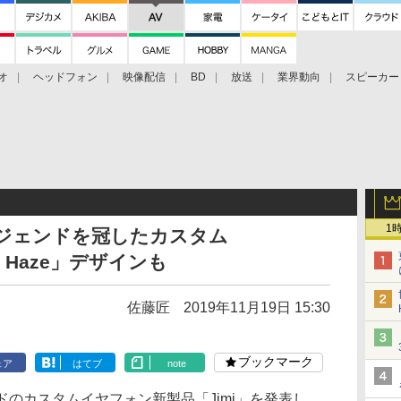
オ
ヘッドフォン
映像配信
BD
放送
業界動向
スピーカー
ェクタ
PS4
BDプレーヤー
映像配信
BD
1
のレジェンドを冠したカスタム
le Haze」デザインも
佐藤匠
2019年11月19日 15:30
ブックマーク
ェア
はてブ
note
ランドのカスタムイヤフォン新製品「Jimi」を発表し