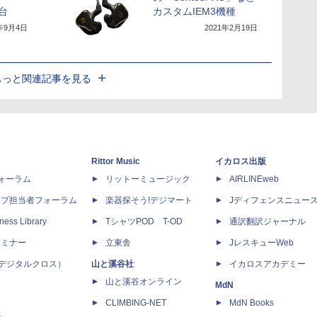
0台
カスタムIEM3機種
0年9月4日
2021年2月19日
もっと関連記事を見る
Rittor Music
イカロス出版
dフォーラム
リットーミュージック
AIRLINEweb
ップ担当者フォーラム
楽器探そう!デジマート
Jディフェンスニュー
ness Library
TシャツPOD T-OD
通訳翻訳ジャーナル
セミナー
立東舎
JレスキューWeb
 X（デジタルクロス）
山と溪谷社
イカロスアカデミー
山と溪谷オンライン
MdN
CLIMBING-NET
MdN Books