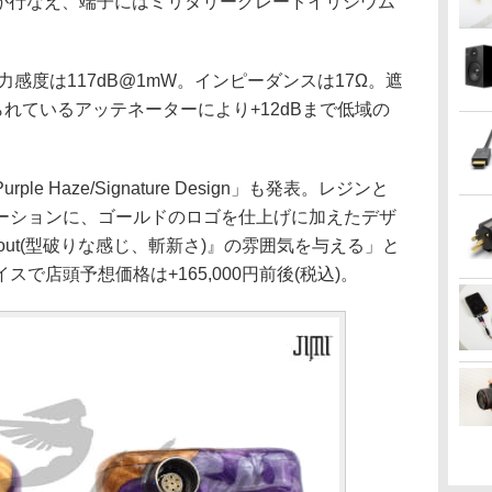
換が行なえ、端子にはミリタリーグレードイリジウム
入力感度は117dB@1mW。インピーダンスは17Ω。遮
られているアッテネーターにより+12dBまで低域の
 Haze/Signature Design」も発表。レジンと
ーションに、ゴールドのロゴを仕上げに加えたデザ
r out(型破りな感じ、斬新さ)』の雰囲気を与える」と
で店頭予想価格は+165,000円前後(税込)。