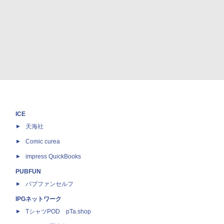
ICE
天海社
ス
Comic curea
impress QuickBooks
PUBFUN
パブファンセルフ
IPGネットワーク
TシャツPOD pTa.shop