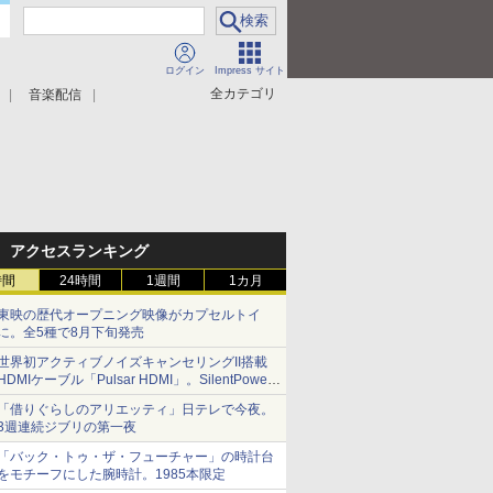
ログイン
Impress サイト
全カテゴリ
音楽配信
アクセスランキング
時間
24時間
1週間
1カ月
東映の歴代オープニング映像がカプセルトイ
に。全5種で8月下旬発売
世界初アクティブノイズキャンセリングII搭載
HDMIケーブル「Pulsar HDMI」。SilentPower
から
「借りぐらしのアリエッティ」日テレで今夜。
3週連続ジブリの第一夜
「バック・トゥ・ザ・フューチャー」の時計台
をモチーフにした腕時計。1985本限定