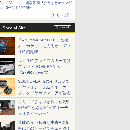
Prime Video、「劇場版 魔法少女まどか☆マギ
カ」3作品を配信開始
もっと見る
Special Site
「A&ultima SP4000T」の魅
力！ポケットに入るオーディ
オの醍醐味
レイズのプレミアムカー向け
ブランドHOMURAから
「2×9R」が登場！
SOUNDPEATSのイヤカフ型
イヤフォン「UU2イヤーカ
フ」をイヤカフマニアが語る
クリエイティブが作った2万
円台の“小さなピュアオーデ
ィオスピーカー”
性能の良いお得な中古PC情
報はこのページでチェック！