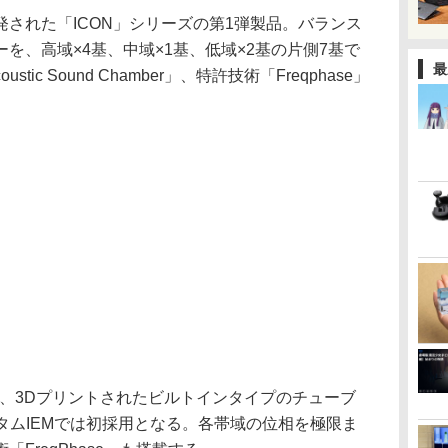
された「ICON」シリーズの第1弾製品。バランス
ーを、高域×4基、中域×1基、低域×2基の片側7基で
最
ic Sound Chamber」、特許技術「Freqphase」
amber」は、3Dプリントされたビルトインタイプのチューブ
カスタムIEMでは初採用となる。各帯域の位相を極限ま