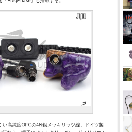
FreqPhase」も搭載する。
い高純度OFCの4N銀メッキリッツ線、ドイツ製