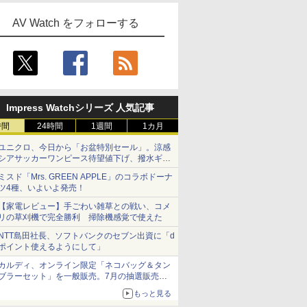
AV Watch をフォローする
Impress Watchシリーズ 人気記事
時間
24時間
1週間
1カ月
ユニクロ、今日から「お盆特別セール」。涼感
シアサッカーワンピース待望値下げ、撥水ギア
ショーツは1990円に
ミスド「Mrs. GREEN APPLE」のコラボドーナ
ツ4種、いよいよ発売！
【家電レビュー】手ごわい雑草との戦い、コメ
リの草刈機で完全勝利 掃除機感覚で使えた
NTT島田社長、ソフトバンクのセブン出資に「d
ポイント使えるようにして」
カルディ、オンライン限定「ネコバッグ＆タン
ブラーセット」を一般販売。7月の抽選販売の
当選無効分
もっと見る