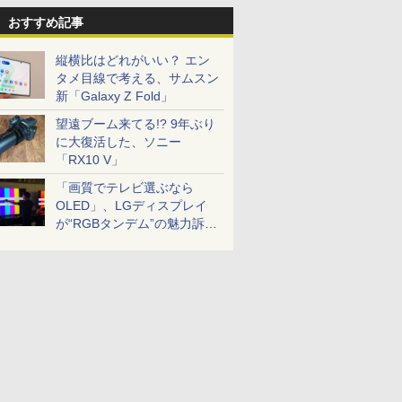
おすすめ記事
縦横比はどれがいい？ エン
タメ目線で考える、サムスン
新「Galaxy Z Fold」
望遠ブーム来てる!? 9年ぶり
に大復活した、ソニー
「RX10 V」
「画質でテレビ選ぶなら
OLED」、LGディスプレイ
が“RGBタンデム”の魅力訴
求。液晶とのガチ比較も