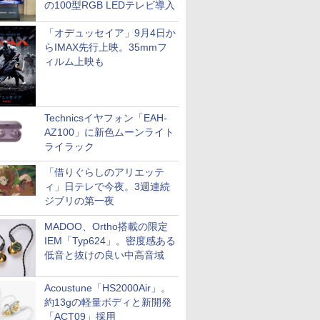
の100型RGB LEDテレビ導入
「オデュッセイア」9月4日か
らIMAX先行上映。35mmフ
ィルム上映も
Technicsイヤフォン「EAH-
AZ100」に新色ムーンライト
ライラック
「借りぐらしのアリエッテ
ィ」日テレで今夜。3週連続
ジブリの第一夜
MADOO、Ortho搭載の限定
IEM「Typ624」。密度感ある
低音と抜けの良い中高音域
Acoustune「HS2000Air」。
約13gの軽量ボディと新開発
「ACT09」採用