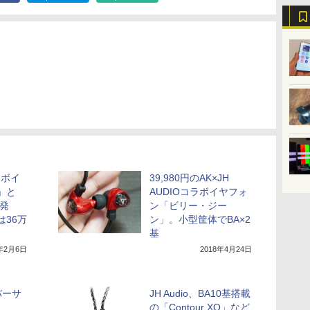
コラボイ
39,980円のAK×JH
a」と
AUDIOコラボイヤフォ
日発
ン「ビリー・ジー
は36万
ン」。小型筐体でBA×2
基
5年2月6日
2018年4月24日
ニバーサ
JH Audio、BA10基搭載
の「Contour XO」など