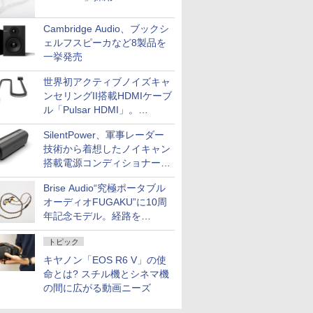
Cambridge Audio、ブックシ
ェルフスピーカなど8製品を
一挙発売
世界初アクティブノイズキャ
ンセリングII搭載HDMIケーブ
ル「Pulsar HDMI」。
SilentPowerから
SilentPower、軍事レーダー
技術から着想したノイキャン
搭載電源コンディショナー
「AC iPurifier2」
Brise Audio“究極ポータブル
オーディオFUGAKU”に10周
年記念モデル。経路を
NISHIKIで統一。400万円
トピック
キヤノン「EOS R6 V」の使
命とは? スチル機とシネマ機
の間に広がる動画ニーズ