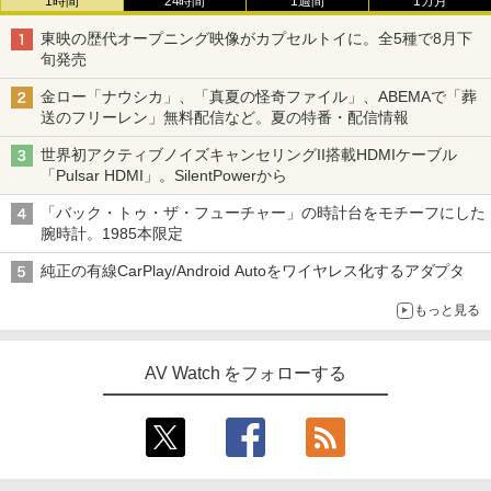
1時間
24時間
1週間
1カ月
東映の歴代オープニング映像がカプセルトイに。全5種で8月下
旬発売
金ロー「ナウシカ」、「真夏の怪奇ファイル」、ABEMAで「葬
送のフリーレン」無料配信など。夏の特番・配信情報
世界初アクティブノイズキャンセリングII搭載HDMIケーブル
「Pulsar HDMI」。SilentPowerから
「バック・トゥ・ザ・フューチャー」の時計台をモチーフにした
腕時計。1985本限定
純正の有線CarPlay/Android Autoをワイヤレス化するアダプタ
もっと見る
AV Watch をフォローする