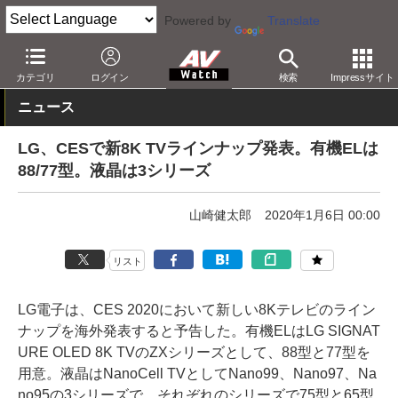
Powered by
Translate
AV Watch
製品
テレビ
LG
カテゴリ
ログイン
検索
Impressサイト
ニュース
LG、CESで新8K TVラインナップ発表。有機ELは
88/77型。液晶は3シリーズ
山崎健太郎
2020年1月6日 00:00
リスト
LG電子は、CES 2020において新しい8Kテレビのライン
ナップを海外発表すると予告した。有機ELはLG SIGNAT
URE OLED 8K TVのZXシリーズとして、88型と77型を
用意。液晶はNanoCell TVとしてNano99、Nano97、Na
no95の3シリーズで、それぞれのシリーズで75型と65型