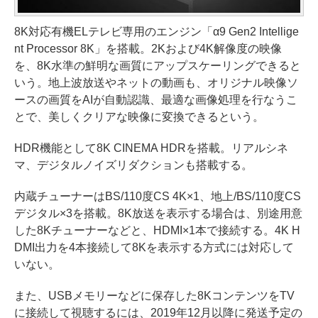
8K対応有機ELテレビ専用のエンジン「α9 Gen2 Intellige
nt Processor 8K」を搭載。2Kおよび4K解像度の映像
を、8K水準の鮮明な画質にアップスケーリングできると
いう。地上波放送やネットの動画も、オリジナル映像ソ
ースの画質をAIが自動認識、最適な画像処理を行なうこ
とで、美しくクリアな映像に変換できるという。
HDR機能として8K CINEMA HDRを搭載。リアルシネ
マ、デジタルノイズリダクションも搭載する。
内蔵チューナーはBS/110度CS 4K×1、地上/BS/110度CS
デジタル×3を搭載。8K放送を表示する場合は、別途用意
した8Kチューナーなどと、HDMI×1本で接続する。4K H
DMI出力を4本接続して8Kを表示する方式には対応して
いない。
また、USBメモリーなどに保存した8KコンテンツをTV
に接続して視聴するには、2019年12月以降に発送予定の