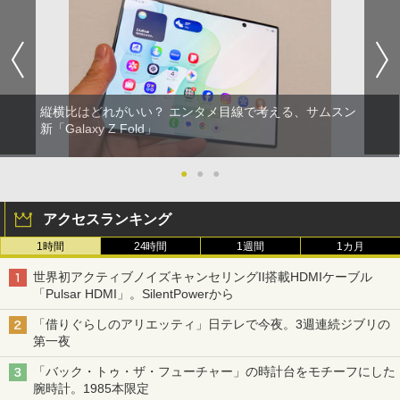
縦横比はどれがいい？ エンタメ目線で考える、サムスン
新「Galaxy Z Fold」
●
●
●
アクセスランキング
1時間
24時間
1週間
1カ月
世界初アクティブノイズキャンセリングII搭載HDMIケーブル
「Pulsar HDMI」。SilentPowerから
「借りぐらしのアリエッティ」日テレで今夜。3週連続ジブリの
第一夜
「バック・トゥ・ザ・フューチャー」の時計台をモチーフにした
腕時計。1985本限定