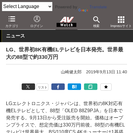
Powered by
Translate
AV Watch
製品
テレビ
LG
カテゴリ
ログイン
検索
Impressサイト
ニュース
LG、世界初8K有機ELテレビを日本発売。世界最
大の88型で約330万円
山崎健太郎
2019年9月13日 11:40
リスト
LGエレクトロニクス・ジャパンは、世界初の8K対応有
機ELテレビとして、88型「OLED 88Z9PJA」を日本で
発売する。9月13日から受注販売を開始。価格はオープ
ンプライスで、想定売価は330万円前後。88型の有機EL
テレビは世界最大。BS/110度CS 4Kチューナーは1基搭