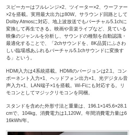
スピーカーはフルレンジ×2、ツイーター×2、ウーファー
×2を搭載。実用最大出力は80W。サラウンド回路として
Dolby Atmosに対応、地上波放送でもバーチャル5.1chに
変換して再生できる。映画や音楽ライブなど、見ている
映像のジャンルを分析し、サウンドの種類を自動認識・
最適化することで、「2chサウンドを、8K品質にふさわ
しい臨場感あふれるバーチャル5.1chサウンドに変換す
る」という。
HDMI入力は4系統搭載。HDMIのバージョンは2.1。コン
ポーネント入力×1、ヘッドフォン出力×1、光デジタル音
声入力×1、LAN端子×1を搭載。Wi-Fiにも対応する。リ
モコンとしてマジックリモコンを同梱。
スタンドを含めた外形寸法と重量は、196.1×145.6×28.1
cmで、104kg。消費電力は1,120W。年間消費電力量は6
16kWh/年。