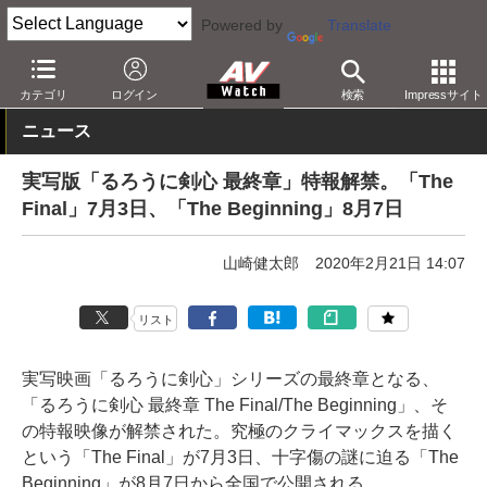
Powered by
Translate
AV Watch
コンテンツ・サービス
映画
映画作品
カテゴリ
ログイン
検索
Impressサイト
ニュース
実写版「るろうに剣心 最終章」特報解禁。「The
Final」7月3日、「The Beginning」8月7日
山崎健太郎
2020年2月21日 14:07
リスト
実写映画「るろうに剣心」シリーズの最終章となる、
「るろうに剣心 最終章 The Final/The Beginning」、そ
の特報映像が解禁された。究極のクライマックスを描く
という「The Final」が7月3日、十字傷の謎に迫る「The
Beginning」が8月7日から全国で公開される。