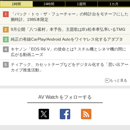
1時間
24時間
1週間
1カ月
「バック・トゥ・ザ・フューチャー」の時計台をモチーフにした
腕時計。1985本限定
9月公開「八つ墓村」本予告。主題歌はB'z松本孝弘率いるTMG
純正の有線CarPlay/Android Autoをワイヤレス化するアダプタ
キヤノン「EOS R6 V」の使命とは? スチル機とシネマ機の間に
広がる動画ニーズ
ティアック、カセットテープなどをデジタル化する「思い出アー
カイブ推進活動」
もっと見る
AV Watch をフォローする