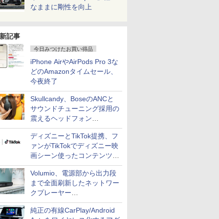
なままに剛性を向上
新記事
今日みつけたお買い得品
iPhone AirやAirPods Pro 3な
どのAmazonタイムセール、
今夜終了
Skullcandy、BoseのANCと
サウンドチューニング採用の
震えるヘッドフォン
「Crusher 1080 ANC」
ディズニーとTikTok提携、フ
ァンがTikTokでディズニー映
画シーン使ったコンテンツ制
作、Disney+にも配信
Volumio、電源部から出力段
まで全面刷新したネットワー
クプレーヤー
「Primo（2026）」
純正の有線CarPlay/Android