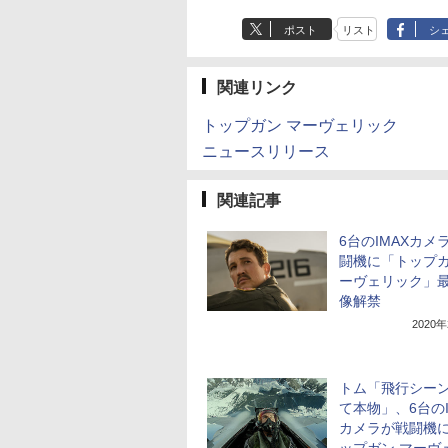
ポスト
リスト
シ
関連リンク
トップガン マーヴェリック
ニュースリリース
関連記事
6台のIMAXカメ
闘機に「トップガ
ーヴェリック」
像解禁
2020
トム「飛行シー
て本物」、6台のI
カメラが戦闘機