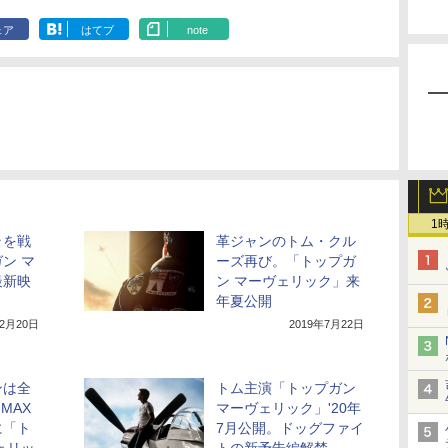
ェア
はてブ
note
1
ラを戦
革ジャンのトム・クル
ン マ
ーズ再び。「トップガ
最新映
ン マーヴェリック」来
年夏公開
年2月20日
2019年7月22日
ンは全
トム主演「トップガン
MAX
マーヴェリック」'20年
に「ト
7月公開。ドッグファイ