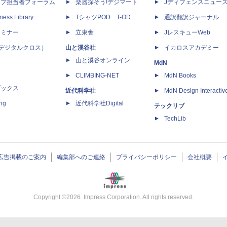
ップ担当者フォーラム
楽器探そう!デジマート
Jディフェンスニュー
ness Library
TシャツPOD T-OD
通訳翻訳ジャーナル
セミナー
立東舎
JレスキューWeb
 X（デジタルクロス）
山と溪谷社
イカロスアカデミー
山と溪谷オンライン
MdN
CLIMBING-NET
MdN Books
ブックス
近代科学社
MdN Design Interactiv
ing
近代科学社Digital
テックリブ
TechLib
広告掲載のご案内
編集部へのご連絡
プライバシーポリシー
会社概要
Copyright ©
2026
Impress Corporation. All rights reserved.