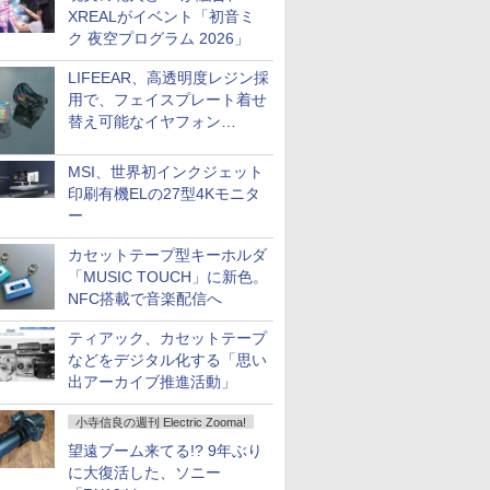
XREALがイベント「初音ミ
ク 夜空プログラム 2026」
LIFEEAR、高透明度レジン採
用で、フェイスプレート着せ
替え可能なイヤフォン
「Nova Shell」
MSI、世界初インクジェット
印刷有機ELの27型4Kモニタ
ー
カセットテープ型キーホルダ
「MUSIC TOUCH」に新色。
NFC搭載で音楽配信へ
ティアック、カセットテープ
などをデジタル化する「思い
出アーカイブ推進活動」
小寺信良の週刊 Electric Zooma!
望遠ブーム来てる!? 9年ぶり
に大復活した、ソニー