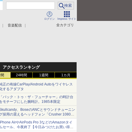
ログイン
Impress サイト
全カテゴリ
音楽配信
アクセスランキング
時間
24時間
1週間
1カ月
純正の有線CarPlay/Android Autoをワイヤレス
化するアダプタ
「バック・トゥ・ザ・フューチャー」の時計台
をモチーフにした腕時計。1985本限定
Skullcandy、BoseのANCとサウンドチューニン
グ採用の震えるヘッドフォン「Crusher 1080
ANC」
iPhone AirやAirPods Pro 3などのAmazonタイ
ムセール、今夜終了【今日みつけたお買い得
品】