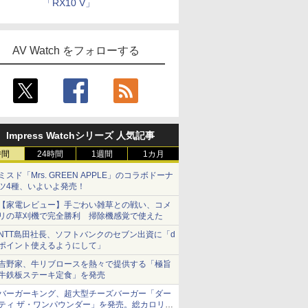
「RX10 V」
AV Watch をフォローする
Impress Watchシリーズ 人気記事
時間
24時間
1週間
1カ月
ミスド「Mrs. GREEN APPLE」のコラボドーナ
ツ4種、いよいよ発売！
【家電レビュー】手ごわい雑草との戦い、コメ
リの草刈機で完全勝利 掃除機感覚で使えた
NTT島田社長、ソフトバンクのセブン出資に「d
ポイント使えるようにして」
吉野家、牛リブロースを熱々で提供する「極旨
牛鉄板ステーキ定食」を発売
バーガーキング、超大型チーズバーガー「ダー
ティ ザ・ワンパウンダー」を発売。総カロリー