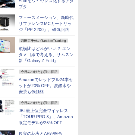
Autoをワイヤレス化するアダ
プタ
フェーズメーション、新時代
リファレンスMCカートリッ
ジ「PP-2200」。磁気回路や
ハウジングを根本から見直し
西田宗千佳のRandomTracking
縦横比はどれがいい？ エン
タメ目線で考える、サムスン
新「Galaxy Z Fold」
今日みつけたお買い得品
Amazonでレッドブル24本セ
ットが20% OFF。炭酸水や
麦茶も低価格
今日みつけたお買い得品
JBL最上位完全ワイヤレス
「TOUR PRO 3」、Amazon
限定モデルが25% OFF
現実の花火とARが融合、