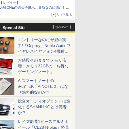
【レビュー】
DIATONEの遺伝子継承、最新なのに懐かし
い“惚れる音”Tecnologia e Cuore「DS-TC52B」
もっと見る
を聴く
Special Site
エントリーなのに脅威の実
力!「Osprey」Noble Audioワ
イヤレスイヤフォン4機種を
一気に聴く
お値段そのままでメモリ倍
増！メモリ32GBの「お得な
ゲーミングノート」
AIスマートノートの
iFLYTEK「AINOTE 2」はな
ぜ魅力的なのか？
総合オーディオブランドに進
化するSHANLINGとは何者
か？
レイズ鍛造1ピースアルミホ
イール「CE28 N-plus」軽量