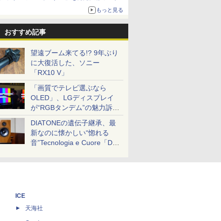
約1656kcal、総重量約527g！
もっと見る
おすすめ記事
望遠ブーム来てる!? 9年ぶり
に大復活した、ソニー
「RX10 V」
「画質でテレビ選ぶなら
OLED」、LGディスプレイ
が“RGBタンデム”の魅力訴
求。液晶とのガチ比較も
DIATONEの遺伝子継承、最
新なのに懐かしい“惚れる
音”Tecnologia e Cuore「DS-
TC52B」を聴く
ICE
天海社