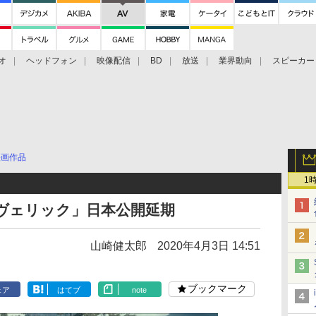
オ
ヘッドフォン
映像配信
BD
放送
業界動向
スピーカー
ェクタ
PS4
BDプレーヤー
映像配信
BD
映画作品
1
ヴェリック」日本公開延期
山崎健太郎
2020年4月3日 14:51
ブックマーク
ェア
はてブ
note