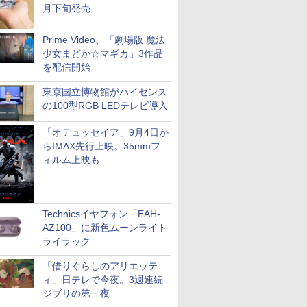
月下旬発売
Prime Video、「劇場版 魔法
少女まどか☆マギカ」3作品
を配信開始
東京国立博物館がハイセンス
の100型RGB LEDテレビ導入
「オデュッセイア」9月4日か
らIMAX先行上映。35mmフ
ィルム上映も
Technicsイヤフォン「EAH-
AZ100」に新色ムーンライト
ライラック
「借りぐらしのアリエッテ
ィ」日テレで今夜。3週連続
ジブリの第一夜