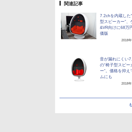
関連記事
7.2chを内蔵した
型スピーカー”、
&VR向けに68万
価版
2018
音が漏れにくい7.
の“椅子型スピー
ー”。価格を抑え
ムにも
2018