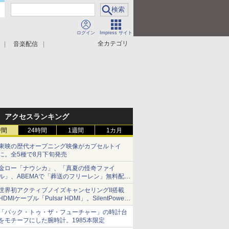
ログイン
Impress サイト
全カテゴリ
音楽配信
アクセスランキング
時間
24時間
1週間
1カ月
東映の歴代オープニング映像がカプセルトイ
に。全5種で8月下旬発売
金ロー「ナウシカ」、「真夏の怪奇ファイ
ル」、ABEMAで「葬送のフリーレン」無料配信
など。夏の特番・配信情報
世界初アクティブノイズキャンセリングII搭載
HDMIケーブル「Pulsar HDMI」。SilentPower
から
「バック・トゥ・ザ・フューチャー」の時計台
をモチーフにした腕時計。1985本限定