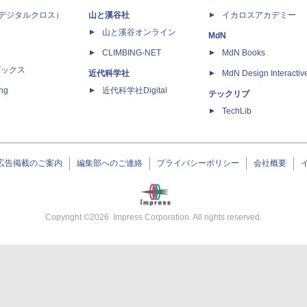
 X（デジタルクロス）
山と溪谷社
イカロスアカデミー
山と溪谷オンライン
MdN
CLIMBING-NET
MdN Books
ブックス
近代科学社
MdN Design Interactiv
ing
近代科学社Digital
テックリブ
TechLib
広告掲載のご案内
編集部へのご連絡
プライバシーポリシー
会社概要
Copyright ©
2026
Impress Corporation. All rights reserved.