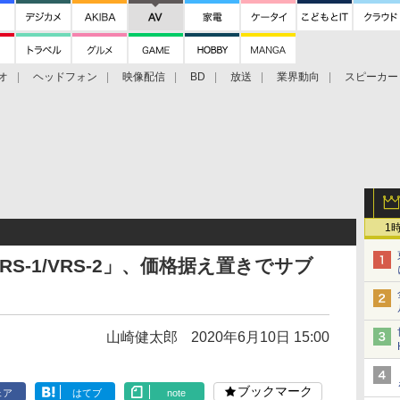
オ
ヘッドフォン
映像配信
BD
放送
業界動向
スピーカー
ェクタ
PS4
BDプレーヤー
映像配信
BD
1
S-1/VRS-2」、価格据え置きでサブ
山崎健太郎
2020年6月10日 15:00
ブックマーク
ェア
はてブ
note