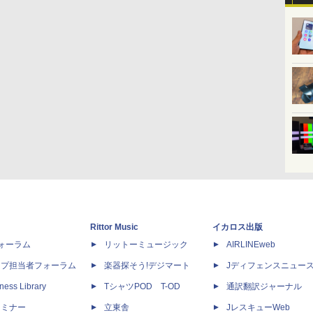
Rittor Music
イカロス出版
dフォーラム
リットーミュージック
AIRLINEweb
ップ担当者フォーラム
楽器探そう!デジマート
Jディフェンスニュー
ness Library
TシャツPOD T-OD
通訳翻訳ジャーナル
セミナー
立東舎
JレスキューWeb