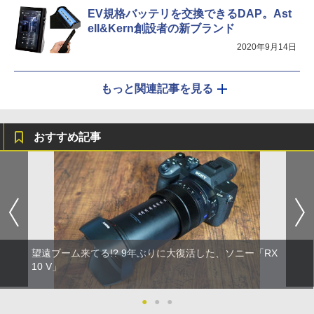
EV規格バッテリを交換できるDAP。Ast
ell&Kern創設者の新ブランド
2020年9月14日
もっと関連記事を見る
おすすめ記事
望遠ブーム来てる!? 9年ぶりに大復活した、ソニー「RX
10 V」
●
●
●