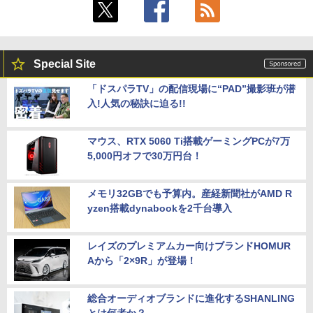
Special Site
「ドスパラTV」の配信現場に“PAD”撮影班が潜
入!人気の秘訣に迫る!!
マウス、RTX 5060 Ti搭載ゲーミングPCが7万
5,000円オフで30万円台！
メモリ32GBでも予算内。産経新聞社がAMD R
yzen搭載dynabookを2千台導入
レイズのプレミアムカー向けブランドHOMUR
Aから「2×9R」が登場！
総合オーディオブランドに進化するSHANLING