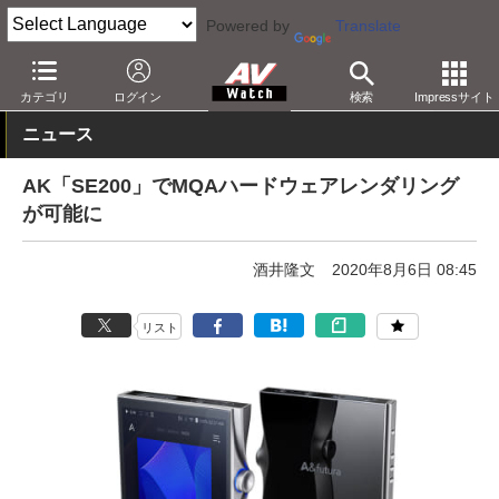
Powered by
Translate
AV Watch
製品
ポータブルオーディオ
Astell & Kern
カテゴリ
ログイン
検索
Impressサイト
ニュース
AK「SE200」でMQAハードウェアレンダリング
が可能に
酒井隆文
2020年8月6日 08:45
リスト