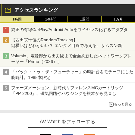
アクセスランキング
1時間
24時間
1週間
1カ月
純正の有線CarPlay/Android Autoをワイヤレス化するアダプタ
【西田宗千佳のRandomTracking】
縦横比はどれがいい？ エンタメ目線で考える、サムスン新
「Galaxy Z Fold」
Volumio、電源部から出力段まで全面刷新したネットワークプレ
ーヤー「Primo（2026）」
「バック・トゥ・ザ・フューチャー」の時計台をモチーフにした
腕時計。1985本限定
フェーズメーション、新時代リファレンスMCカートリッジ
「PP-2200」。磁気回路やハウジングを根本から見直し
もっと見る
AV Watch をフォローする