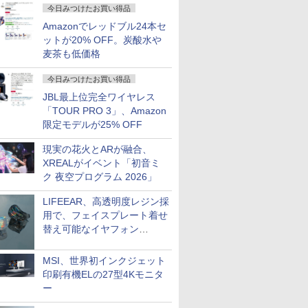
今日みつけたお買い得品
Amazonでレッドブル24本セ
ットが20% OFF。炭酸水や
麦茶も低価格
今日みつけたお買い得品
JBL最上位完全ワイヤレス
「TOUR PRO 3」、Amazon
限定モデルが25% OFF
現実の花火とARが融合、
XREALがイベント「初音ミ
ク 夜空プログラム 2026」
LIFEEAR、高透明度レジン採
用で、フェイスプレート着せ
替え可能なイヤフォン
「Nova Shell」
MSI、世界初インクジェット
印刷有機ELの27型4Kモニタ
ー