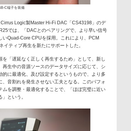
SB-C端子を装備
s Logic製Master Hi-Fi DAC「CS43198」のデ
SR25では、「DACとのペアリングで、より早い信号
uad-Core CPUを採用。これにより、PCM
.2MHzのネイティブ再生を新たにサポートした。
源を「遅延なく正しく再生するため」として、新し
。再生中の音源ソースのデータサイズに応じて、シ
動的に最適化、及び設定するというもので、より多
に、音割れを発生させない工夫となる。このパフォ
テムを調整・最適化することで、「ほぼ完璧に近い
る」という。