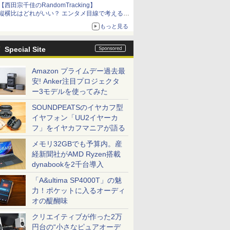
【西田宗千佳のRandomTracking】
縦横比はどれがいい？ エンタメ目線で考える、
サムスン新「Galaxy Z Fold」
もっと見る
Special Site
Amazon プライムデー過去最
安! Anker注目プロジェクタ
ー3モデルを使ってみた
SOUNDPEATSのイヤカフ型
イヤフォン「UU2イヤーカ
フ」をイヤカフマニアが語る
メモリ32GBでも予算内。産
経新聞社がAMD Ryzen搭載
dynabookを2千台導入
「A&ultima SP4000T」の魅
力！ポケットに入るオーディ
オの醍醐味
クリエイティブが作った2万
円台の“小さなピュアオーデ