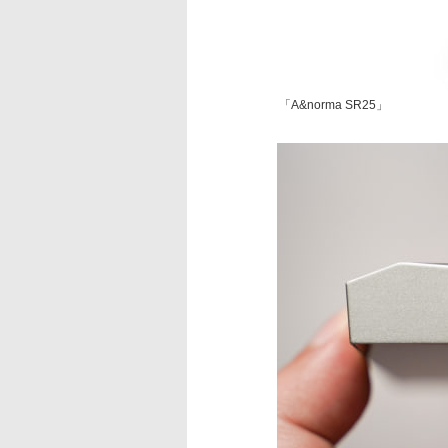
「A&norma SR25」