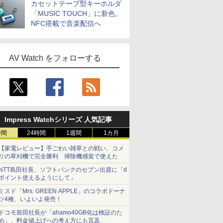
カセットテープ型キーホルダ
「MUSIC TOUCH」に新色。
NFC搭載で音楽配信へ
AV Watch をフォローする
Impress Watchシリーズ 人気記事
時間
24時間
1週間
1カ月
【家電レビュー】手ごわい雑草との戦い、コメ
リの草刈機で完全勝利 掃除機感覚で使えた
NTT島田社長、ソフトバンクのセブン出資に「d
ポイント使えるようにして」
ミスド「Mrs. GREEN APPLE」のコラボドーナ
ツ4種、いよいよ発売！
ドコモ前田社長が「ahamo40GB化は検証のた
め」、料金値上げへの考え方にも言及