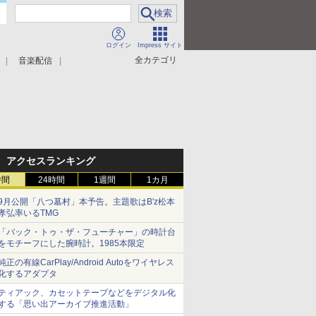
ログイン
Impress サイト
全カテゴリ
音楽配信
アクセスランキング
時間
24時間
1週間
1カ月
9月公開「八つ墓村」本予告。主題歌はB'z松本
孝弘率いるTMG
「バック・トゥ・ザ・フューチャー」の時計台
をモチーフにした腕時計。1985本限定
純正の有線CarPlay/Android Autoをワイヤレス
化するアダプタ
ティアック、カセットテープなどをデジタル化
する「思い出アーカイブ推進活動」