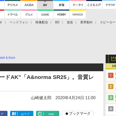
オ
ヘッドフォン
映像配信
BD
放送
業界動向
スピーカー
ェクタ
PS4
BDプレーヤー
映像配信
BD
tell & Kern
1
ードAK”「A&norma SR25」。音質レ
山崎健太郎
2020年4月24日 11:00
ブックマーク
ェア
はてブ
note