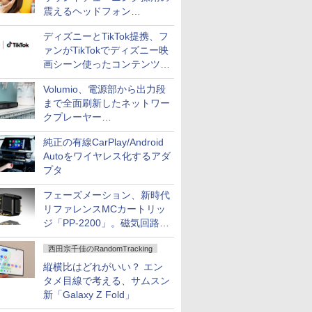
震えるヘッドフォン
「Crusher 1080 ANC」
ディズニーとTikTok提携、フ
ァンがTikTokでディズニー映
画シーン使ったコンテンツ制
作、Disney+にも配信
Volumio、電源部から出力段
まで全面刷新したネットワー
クプレーヤー
「Primo（2026）」
純正の有線CarPlay/Android
Autoをワイヤレス化するアダ
プタ
フェーズメーション、新時代
リファレンスMCカートリッ
ジ「PP-2200」。磁気回路や
ハウジングを根本から見直し
西田宗千佳のRandomTracking
縦横比はどれがいい？ エン
タメ目線で考える、サムスン
新「Galaxy Z Fold」