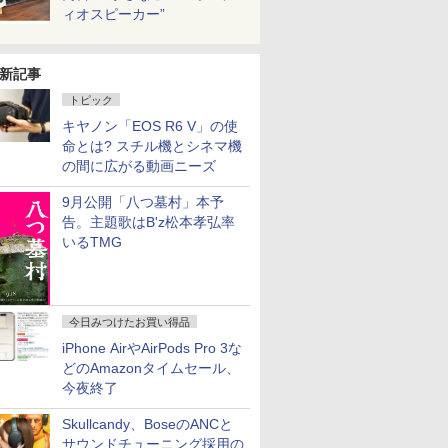
ィオスピーカー”
新記事
トピック
キヤノン「EOS R6 V」の使
命とは? スチル機とシネマ機
の間に広がる動画ニーズ
9月公開「八つ墓村」本予
告。主題歌はB'z松本孝弘率
いるTMG
今日みつけたお買い得品
iPhone AirやAirPods Pro 3な
どのAmazonタイムセール、
今夜終了
Skullcandy、BoseのANCと
サウンドチューニング採用の