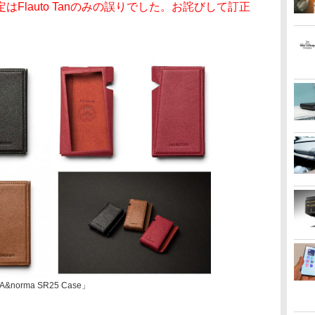
Flauto Tanのみの誤りでした。お詫びして訂正
orma SR25 Case」