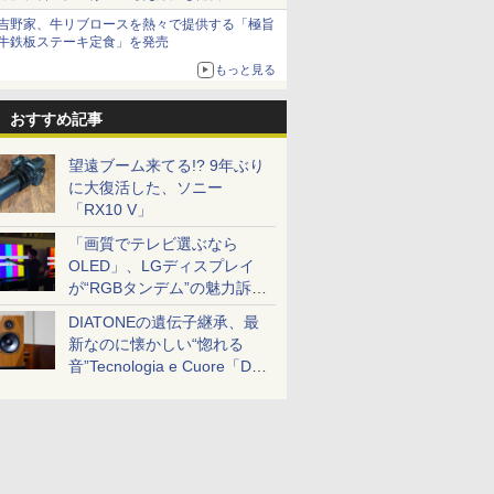
吉野家、牛リブロースを熱々で提供する「極旨
牛鉄板ステーキ定食」を発売
もっと見る
おすすめ記事
望遠ブーム来てる!? 9年ぶり
に大復活した、ソニー
「RX10 V」
「画質でテレビ選ぶなら
OLED」、LGディスプレイ
が“RGBタンデム”の魅力訴
求。液晶とのガチ比較も
DIATONEの遺伝子継承、最
新なのに懐かしい“惚れる
音”Tecnologia e Cuore「DS-
TC52B」を聴く