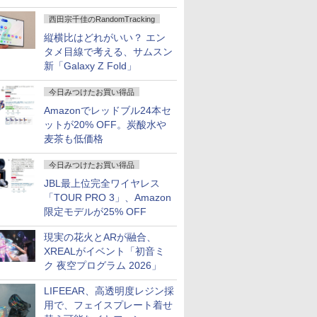
ハウジングを根本から見直し
西田宗千佳のRandomTracking
縦横比はどれがいい？ エン
タメ目線で考える、サムスン
新「Galaxy Z Fold」
今日みつけたお買い得品
Amazonでレッドブル24本セ
ットが20% OFF。炭酸水や
麦茶も低価格
今日みつけたお買い得品
JBL最上位完全ワイヤレス
「TOUR PRO 3」、Amazon
限定モデルが25% OFF
現実の花火とARが融合、
XREALがイベント「初音ミ
ク 夜空プログラム 2026」
LIFEEAR、高透明度レジン採
用で、フェイスプレート着せ