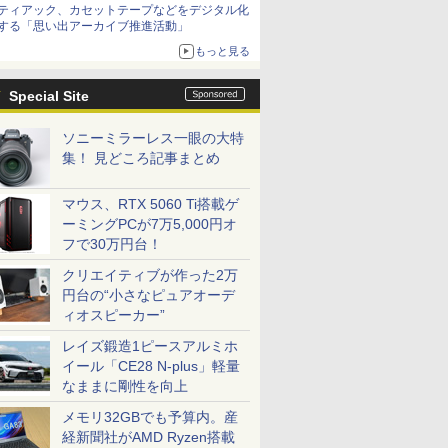
ティアック、カセットテープなどをデジタル化
する「思い出アーカイブ推進活動」
もっと見る
Special Site
ソニーミラーレス一眼の大特
集！ 見どころ記事まとめ
マウス、RTX 5060 Ti搭載ゲ
ーミングPCが7万5,000円オ
フで30万円台！
クリエイティブが作った2万
円台の“小さなピュアオーデ
ィオスピーカー”
レイズ鍛造1ピースアルミホ
イール「CE28 N-plus」軽量
なままに剛性を向上
メモリ32GBでも予算内。産
経新聞社がAMD Ryzen搭載