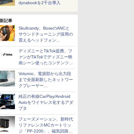
dynabookを2千台導入
新記事
Skullcandy、BoseのANCと
サウンドチューニング採用の
震えるヘッドフォン
「Crusher 1080 ANC」
ディズニーとTikTok提携、フ
ァンがTikTokでディズニー映
画シーン使ったコンテンツ制
作、Disney+にも配信
Volumio、電源部から出力段
まで全面刷新したネットワー
クプレーヤー
「Primo（2026）」
純正の有線CarPlay/Android
Autoをワイヤレス化するアダ
プタ
フェーズメーション、新時代
リファレンスMCカートリッ
ジ「PP-2200」。磁気回路や