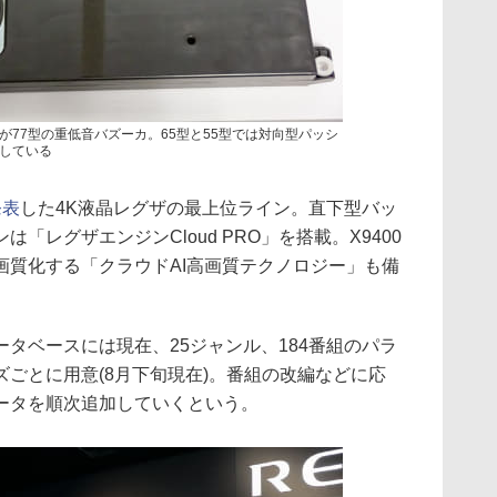
が77型の重低音バズーカ。65型と55型では対向型パッシ
している
発表
した4K液晶レグザの最上位ライン。直下型バッ
「レグザエンジンCloud PRO」を搭載。X9400
画質化する「クラウドAI高画質テクノロジー」も備
タベースには現在、25ジャンル、184番組のパラ
ごとに用意(8月下旬現在)。番組の改編などに応
ータを順次追加していくという。