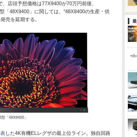
店頭予想価格は77X9400が70万円前後、
8型「48X9400」に関しては、“48X8400の生産・供
春へ発売を延期する。
最
型「48X9400」
発表
した4K有機ELレグザの最上位ライン。独自回路