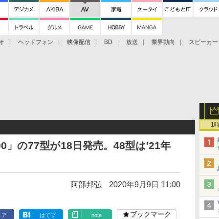
オ
ヘッドフォン
映像配信
BD
放送
業界動向
スピーカー
ェクタ
PS4
BDプレーヤー
映像配信
BD
1
00」の77型が18日発売。48型は'21年
阿部邦弘
2020年9月9日 11:00
ブックマーク
ェア
はてブ
note