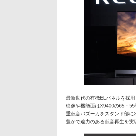
最新世代の有機ELパネルを採用し
映像や機能面はX9400の65・
重低音バズーカをスタンド部に
豊かで迫力のある低音再生を実