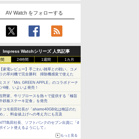
AV Watch をフォローする
Impress Watchシリーズ 人気記事
時間
24時間
1週間
1カ月
【家電レビュー】手ごわい雑草との戦い、コメ
リの草刈機で完全勝利 掃除機感覚で使えた
ミスド「Mrs. GREEN APPLE」のコラボドーナ
ツ4種、いよいよ発売！
吉野家、牛リブロースを熱々で提供する「極旨
牛鉄板ステーキ定食」を発売
ドコモ前田社長が「ahamo40GB化は検証のた
め」、料金値上げへの考え方にも言及
NTT島田社長、ソフトバンクのセブン出資に「d
ポイント使えるようにして」
もっと見る