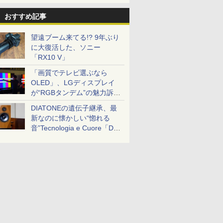
おすすめ記事
望遠ブーム来てる!? 9年ぶり
に大復活した、ソニー
「RX10 V」
「画質でテレビ選ぶなら
OLED」、LGディスプレイ
が“RGBタンデム”の魅力訴
求。液晶とのガチ比較も
DIATONEの遺伝子継承、最
新なのに懐かしい“惚れる
音”Tecnologia e Cuore「DS-
TC52B」を聴く