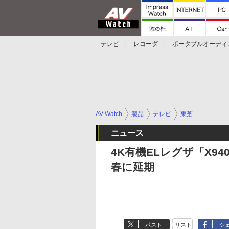
テレビ
レコーダ
ポータブルオーディ
スマートスピーカー
デジカメ
プロジ
AV Watch
製品
テレビ
東芝
ニュース
4K有機ELレグザ「X94
春に延期
ポスト
リスト
シ