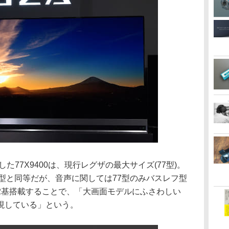
た77X9400は、現行レグザの最大サイズ(77型)。
55型と同等だが、音声に関しては77型のみバスレフ型
2基搭載することで、「大画面モデルにふさわしい
現している」という。