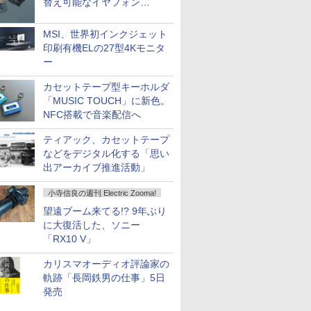
替え可能なイヤフォン
「Nova Shell」
MSI、世界初インクジェット
印刷有機ELの27型4Kモニタ
ー
カセットテープ型キーホルダ
「MUSIC TOUCH」に新色。
NFC搭載で音楽配信へ
ティアック、カセットテープ
などをデジタル化する「思い
出アーカイブ推進活動」
小寺信良の週刊 Electric Zooma!
望遠ブーム来てる!? 9年ぶり
に大復活した、ソニー
「RX10 V」
カリスマオーディオ評論家の
軌跡「長岡鉄男の仕事」5日
発売