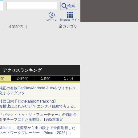
ログイン
Impress サイト
全カテゴリ
音楽配信
アクセスランキング
時間
24時間
1週間
1カ月
純正の有線CarPlay/Android Autoをワイヤレス
化するアダプタ
【西田宗千佳のRandomTracking】
縦横比はどれがいい？ エンタメ目線で考える、
サムスン新「Galaxy Z Fold」
「バック・トゥ・ザ・フューチャー」の時計台
をモチーフにした腕時計。1985本限定
Volumio、電源部から出力段まで全面刷新した
ネットワークプレーヤー「Primo（2026）」