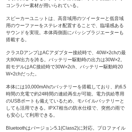
コンラバー素材が用いられている。
スピーカーユニットは、高音域用のツイーターと低音域
用のウーファーをステレオ配置することで、臨場感ある
サウンドを実現。本体両側面にパッシブラジエーターも
搭載する。
クラスDアンプはACアダプター接続時で、40W×2chの最
大80W出力を誇る。バッテリー駆動時の出力は30W×2。
前モデルはAC接続時で30W×2ch、バッテリー駆動時20
W×2chだった。
本体には10,000mAhのバッテリーを搭載しており、約6.5
時間の充電で約24時間の連続再生が可能。電力供給専用
のUSBポートも備えているため、モバイルバッテリーと
しても活用できる。IPX7相当の防水仕様で、突然の雨で
も安心して利用できる。
Bluetoothはバージョン5.1(Class2)に対応。プロファイル