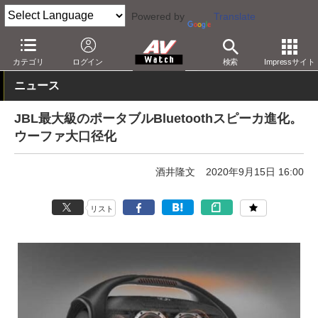
Powered by
Translate
AV Watch
製品
Bluetoothスピーカー
カテゴリ
ログイン
検索
Impressサイト
ニュース
JBL最大級のポータブルBluetoothスピーカ進化。
ウーファ大口径化
酒井隆文
2020年9月15日 16:00
リスト