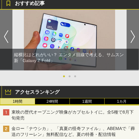
おすすめ記事
縦横比はどれがいい？ エンタメ目線で考える、サムスン
新「Galaxy Z Fold」
●
●
●
アクセスランキング
1時間
24時間
1週間
1カ月
東映の歴代オープニング映像がカプセルトイに。全5種で8月下
旬発売
金ロー「ナウシカ」、「真夏の怪奇ファイル」、ABEMAで「葬
送のフリーレン」無料配信など。夏の特番・配信情報