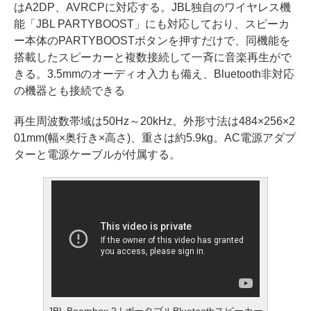
はA2DP、AVRCPに対応する。JBL独自のワイヤレス機
能「JBL PARTYBOOST」にも対応しており、スピーカ
ー本体のPARTYBOOSTボタンを押すだけで、同機能を
搭載したスピーカーと複数接続して一斉に音楽再生がで
きる。3.5mmのオーディオ入力も備え、Bluetooth非対応
の機器とも接続できる
再生周波数帯域は50Hz～20kHz。外形寸法は484×256×2
01mm(幅×奥行き×高さ)、重さは約5.9kg。AC電源アダプ
ターと電源ケーブルが付属する。
JBL Boombox 2 | ポータブルBluetoothスピーカー