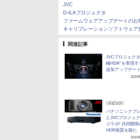
JVC
D-ILAプロジェクタ
ファームウェアアップデートのお
キャリブレーションソフトウェア
関連記事
JVCプロジェクタ
極HDR”を実現
追加アップデー
202
トピック
パナソニックプ
とJVCプロジェ
コラボ! 共同開発
HDR画質を観た
201