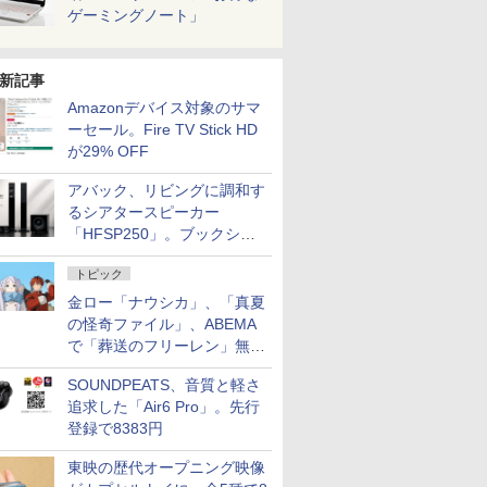
ゲーミングノート」
新記事
Amazonデバイス対象のサマ
ーセール。Fire TV Stick HD
が29% OFF
アバック、リビングに調和す
るシアタースピーカー
「HFSP250」。ブックシェ
ルフはペア3万円以下
トピック
金ロー「ナウシカ」、「真夏
の怪奇ファイル」、ABEMA
で「葬送のフリーレン」無料
配信など。夏の特番・配信情
SOUNDPEATS、音質と軽さ
報
追求した「Air6 Pro」。先行
登録で8383円
東映の歴代オープニング映像