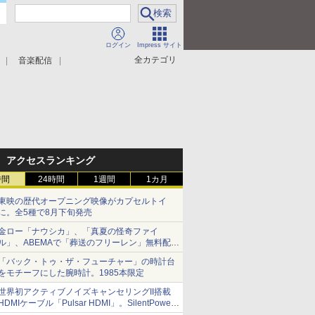
ログイン
Impress サイト
全カテゴリ
音楽配信
アクセスランキング
時間
24時間
1週間
1カ月
東映の歴代オープニング映像がカプセルトイ
に。全5種で8月下旬発売
金ロー「ナウシカ」、「真夏の怪奇ファイ
ル」、ABEMAで「葬送のフリーレン」無料配信
など。夏の特番・配信情報
「バック・トゥ・ザ・フューチャー」の時計台
をモチーフにした腕時計。1985本限定
世界初アクティブノイズキャンセリングII搭載
HDMIケーブル「Pulsar HDMI」。SilentPower
から