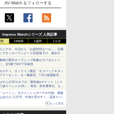
AV Watch をフォローする
Impress Watchシリーズ 人気記事
時間
24時間
1週間
1カ月
ユニクロ、今日から「お盆特別セール」。涼感
シアサッカーワンピース待望値下げ、撥水ギア
ショーツは1990円に
東映の歴代オープニング映像がカプセルトイ
に。全5種で8月下旬発売
カルディ、オンライン限定「ネコバッグ＆タン
ブラーセット」を一般販売。7月の抽選販売の
当選無効分
はやぶさ50％オフの「新幹線eチケット（トク
だ値スペシャル28）」発売。秋冬乗車分、えき
ねっと限定
「ムーミン」大小メッシュポーチが付録、素敵
なあの人 11月号。中身が見やすく、温泉スパに
も使える
もっと見る