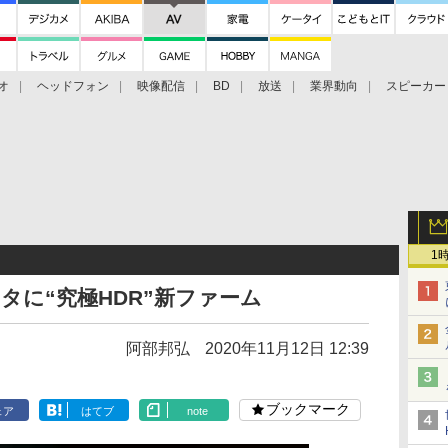
オ
ヘッドフォン
映像配信
BD
放送
業界動向
スピーカー
ェクタ
PS4
BDプレーヤー
映像配信
BD
1
クタに“究極HDR”新ファーム
阿部邦弘
2020年11月12日 12:39
ブックマーク
ェア
はてブ
note