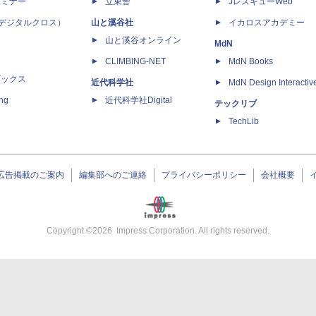
セミナー
立東舎
JレスキューWeb
 X（デジタルクロス）
山と溪谷社
イカロスアカデミー
山と溪谷オンライン
MdN
CLIMBING-NET
MdN Books
ブックス
近代科学社
MdN Design Interactiv
ing
近代科学社Digital
テックリブ
TechLib
広告掲載のご案内
編集部へのご連絡
プライバシーポリシー
会社概要
Copyright ©
2026
Impress Corporation. All rights reserved.