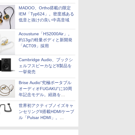
MADOO、Ortho搭載の限定
IEM「Typ624」。密度感ある
低音と抜けの良い中高音域
Acoustune「HS2000Air」。
約13gの軽量ボディと新開発
「ACT09」採用
Cambridge Audio、ブックシ
ェルフスピーカなど8製品を
一挙発売
Brise Audio“究極ポータブル
オーディオFUGAKU”に10周
年記念モデル。経路を
NISHIKIで統一。400万円
世界初アクティブノイズキャ
ンセリングII搭載HDMIケーブ
ル「Pulsar HDMI」。
SilentPowerから