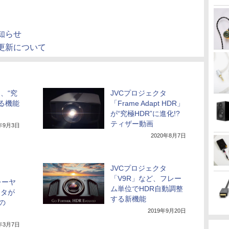
知らせ
更新について
、“究
JVCプロジェクタ
する機能
「Frame Adapt HDR」
ト
が“究極HDR”に進化!?
ティザー動画
0年9月3日
2020年8月7日
JVCプロジェクタ
「V9R」など、フレー
レーヤ
ム単位でHDR自動調整
クタが
する新機能
の
2019年9月20日
9年3月7日