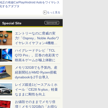
純正の有線CarPlay/Android Autoをワイヤレス
化するアダプタ
もっと見る
Special Site
エントリーなのに脅威の実
力!「Osprey」Noble Audioワ
イヤレスイヤフォン4機種を
一気に聴く
ハイグレードテレビ「TCL
Q7D Pro」。圧巻の色彩美で
映画＆ゲームが極上体験に
メモリ32GBでも予算内。産
経新聞社がAMD Ryzen搭載
dynabookを2千台導入
レイズ鍛造1ピースアルミホ
イール「CE28 N-plus」軽量
なままに剛性を向上
お値段そのままでメモリ倍
増！メモリ32GBの「お得な