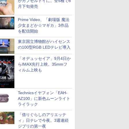
がカプセルトイに。全5種で8
月下旬発売
Prime Video、「劇場版 魔法
少女まどか☆マギカ」3作品
を配信開始
東京国立博物館がハイセンス
の100型RGB LEDテレビ導入
「オデュッセイア」9月4日か
らIMAX先行上映。35mmフ
ィルム上映も
Technicsイヤフォン「EAH-
AZ100」に新色ムーンライト
ライラック
「借りぐらしのアリエッテ
ィ」日テレで今夜。3週連続
ジブリの第一夜