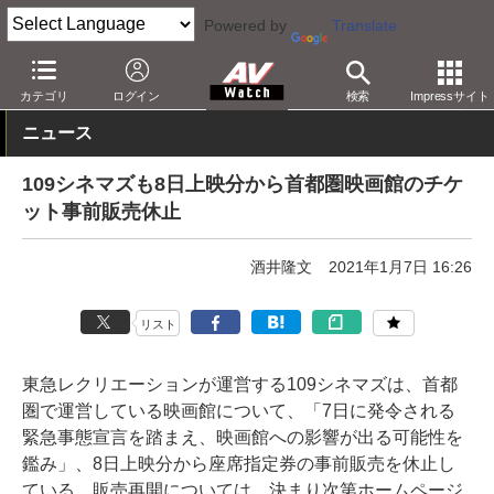
Powered by
Translate
AV Watch
コンテンツ・サービス
映画
映画館・シネコン
カテゴリ
ログイン
検索
Impressサイト
ニュース
109シネマズも8日上映分から首都圏映画館のチケ
ット事前販売休止
酒井隆文
2021年1月7日 16:26
リスト
東急レクリエーションが運営する109シネマズは、首都
圏で運営している映画館について、「7日に発令される
緊急事態宣言を踏まえ、映画館への影響が出る可能性を
鑑み」、8日上映分から座席指定券の事前販売を休止し
ている。販売再開については、決まり次第ホームページ