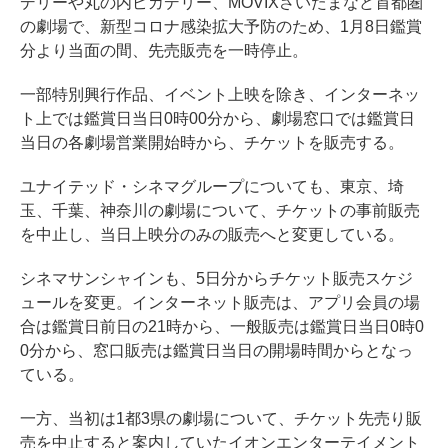
デリーや丸の内ピカデリー、MOVIXさいたまなど首都圏
の劇場で、新型コロナ感染拡大予防のため、1月8日鑑賞
分より当面の間、先売販売を一時停止。
一部特別興行作品、イベント上映を除き、インターネッ
ト上では鑑賞日当日0時00分から、劇場窓口では鑑賞日
当日の各劇場営業開始時から、チケットを販売する。
ユナイテッド・シネマグループについても、東京、埼
玉、千葉、神奈川の劇場について、チケットの事前販売
を中止し、当日上映分のみの販売へと変更している。
シネマサンシャインも、5日分からチケット販売スケジ
ュールを変更。インターネット販売は、アプリ会員の場
合は鑑賞日前日の21時から、一般販売は鑑賞日当日0時0
0分から、窓口販売は鑑賞日当日の開場時間からとなっ
ている。
一方、当初は1都3県の劇場について、チケット先売り販
売を中止すると案内していたイオンエンターテイメント