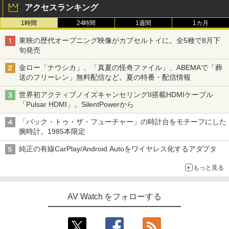
アクセスランキング
1時間
24時間
1週間
1カ月
東映の歴代オープニング映像がカプセルトイに。全5種で8月下
旬発売
金ロー「ナウシカ」、「真夏の怪奇ファイル」、ABEMAで「葬
送のフリーレン」無料配信など。夏の特番・配信情報
世界初アクティブノイズキャンセリングII搭載HDMIケーブル
「Pulsar HDMI」。SilentPowerから
「バック・トゥ・ザ・フューチャー」の時計台をモチーフにした
腕時計。1985本限定
純正の有線CarPlay/Android Autoをワイヤレス化するアダプタ
もっと見る
AV Watch をフォローする