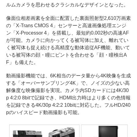
ルムカメラを思わせるクラシカルなデザインとなった。
像面位相差画素を全面に配置した裏面照射型2,610万画素
の「X-Trans CMOS 4」センサーと高速画像処理エンジ
ン「X-Processor 4」を搭載し、最短約0.002秒の高速AF
が可能。カメラに向かってくる被写体に加え、離れてい
く被写体も捉え続ける高精度な動体追従AF機能、動いて
いる被写体の顔・瞳にピントを合わせる「顔・瞳検出A
F」も備えた。
動画撮影機能では、6K相当のデータ量から4K映像を生成
する「オーバーサンプリング4K」で、ノイズの少ない高
解像度な映像撮影を実現。カメラ内SDカードには4K/30
p 4:2:0 8bitで記録でき、HDMI出力時はより多くの色情報
を記録できる4K/30p 4:2:2 10bitに対応した。フルHD/240
pのハイスピード動画撮影も可能。