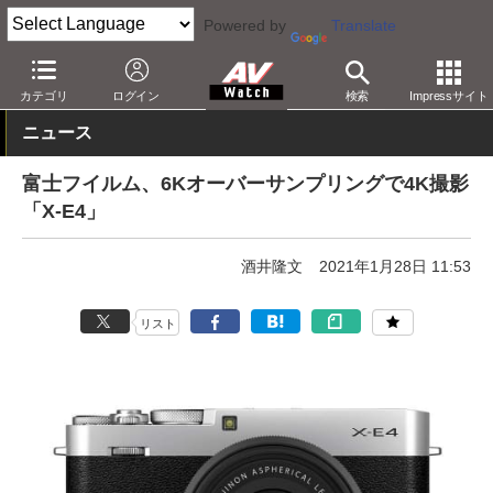
Powered by
Translate
AV Watch
製品
デジタルカメラ
富士フイルム
カテゴリ
ログイン
検索
Impressサイト
ニュース
富士フイルム、6Kオーバーサンプリングで4K撮影
「X-E4」
酒井隆文
2021年1月28日 11:53
リスト