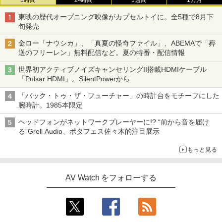
1時間
24時間
1週間
1カ月
東映の歴代オープニング映像がカプセルトイに。全5種で8月下
旬発売
金ロー「ナウシカ」、「真夏の怪奇ファイル」、ABEMAで「葬
送のフリーレン」無料配信など。夏の特番・配信情報
世界初アクティブノイズキャンセリングII搭載HDMIケーブル
「Pulsar HDMI」。SilentPowerから
「バック・トゥ・ザ・フューチャー」の時計台をモチーフにした
腕時計。1985本限定
ヘッドフォンがネットワークプレーヤーに!? “前から音を届け
る”Grell Audio、ポタフェス佐々木的注目展示
もっと見る
AV Watch をフォローする