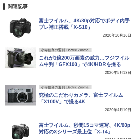
関連記事
富士フイルム、4K/30p対応でボディ内手
ブレ補正搭載「X-S10」
2020年10月16日
小寺信良の週刊 Electric Zooma!
これが1億200万画素の威力…フジフイル
ム中判「GFX100」で4K/HDRを撮る
2020年5月13日
小寺信良の週刊 Electric Zooma!
究極のこだわりカメラ、富士フイルム
「X100V」で撮る4K
2020年4月10日
富士フイルム、秒間15コマ連写、4K/60p
対応のXシリーズ最上位「X-T4」