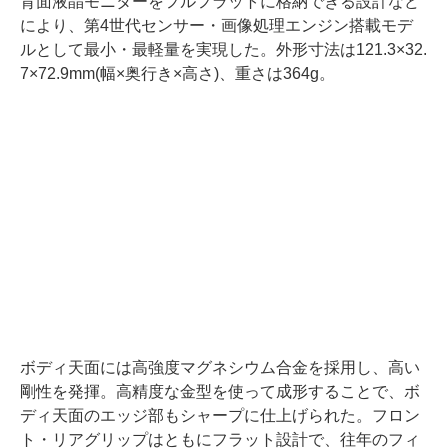
背面液晶モニターをフルフラットに格納できる設計など
により、第4世代センサー・画像処理エンジン搭載モデ
ルとして最小・最軽量を実現した。外形寸法は121.3×32.
7×72.9mm(幅×奥行き×高さ)、重さは364g。
ボディ天面には高強度マグネシウム合金を採用し、高い
剛性を発揮。高精度な金型を使って成形することで、ボ
ディ天面のエッジ部もシャープに仕上げられた。フロン
ト・リアグリップはともにフラット設計で、往年のフィ