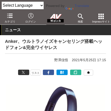
Powered by
Translate
AV Watch
製品
ヘッドフォン
その他
カテゴリ
ログイン
検索
Impressサイト
ニュース
Anker、ウルトラノイズキャンセリング搭載ヘッ
ドフォン&完全ワイヤレス
野澤佳悟
2021年5月25日 17:15
リスト