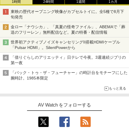
1時間
24時間
1週間
1カ月
東映の歴代オープニング映像がカプセルトイに。全5種で8月下
旬発売
金ロー「ナウシカ」、「真夏の怪奇ファイル」、ABEMAで「葬
送のフリーレン」無料配信など。夏の特番・配信情報
世界初アクティブノイズキャンセリングII搭載HDMIケーブル
「Pulsar HDMI」。SilentPowerから
「借りぐらしのアリエッティ」日テレで今夜。3週連続ジブリの
第一夜
「バック・トゥ・ザ・フューチャー」の時計台をモチーフにした
腕時計。1985本限定
もっと見る
AV Watch をフォローする