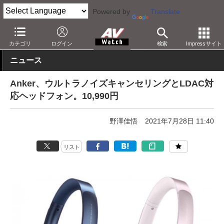
Powered by
Translate
AV Watch
製品
ヘッドフォン
その他
カテゴリ
ログイン
検索
Impressサイト
ニュース
Anker、ウルトラノイズキャンセリングとLDAC対
応ヘッドフォン。10,990円
野澤佳悟
2021年7月28日 11:40
リスト