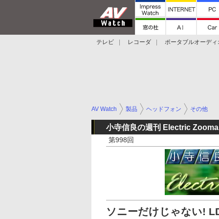
テレビ
レコーダ
ポータブルオーディ
スマートスピーカー
デジカメ
プロジ
AV Watch
製品
ヘッドフォン
その他
小寺信良の週刊 Electric Zooma
第998回
ソニーだけじゃない! 