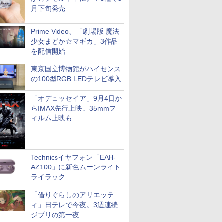
月下旬発売
Prime Video、「劇場版 魔法
少女まどか☆マギカ」3作品
を配信開始
東京国立博物館がハイセンス
の100型RGB LEDテレビ導入
「オデュッセイア」9月4日か
らIMAX先行上映。35mmフ
ィルム上映も
Technicsイヤフォン「EAH-
AZ100」に新色ムーンライト
ライラック
「借りぐらしのアリエッテ
ィ」日テレで今夜。3週連続
ジブリの第一夜