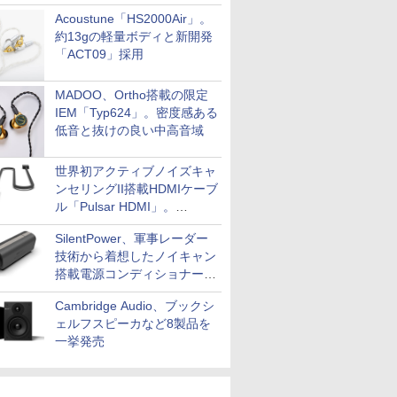
Acoustune「HS2000Air」。
約13gの軽量ボディと新開発
「ACT09」採用
MADOO、Ortho搭載の限定
IEM「Typ624」。密度感ある
低音と抜けの良い中高音域
世界初アクティブノイズキャ
ンセリングII搭載HDMIケーブ
ル「Pulsar HDMI」。
SilentPowerから
SilentPower、軍事レーダー
技術から着想したノイキャン
搭載電源コンディショナー
「AC iPurifier2」
Cambridge Audio、ブックシ
ェルフスピーカなど8製品を
一挙発売