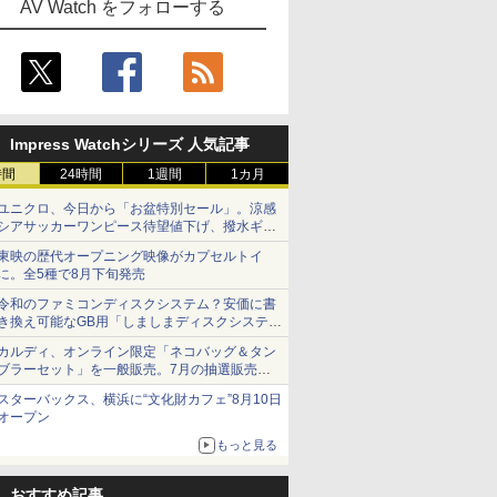
AV Watch をフォローする
Impress Watchシリーズ 人気記事
時間
24時間
1週間
1カ月
ユニクロ、今日から「お盆特別セール」。涼感
シアサッカーワンピース待望値下げ、撥水ギア
ショーツは1990円に
東映の歴代オープニング映像がカプセルトイ
に。全5種で8月下旬発売
令和のファミコンディスクシステム？安価に書
き換え可能なGB用「しましまディスクシステ
ム」
カルディ、オンライン限定「ネコバッグ＆タン
ブラーセット」を一般販売。7月の抽選販売の
当選無効分
スターバックス、横浜に“文化財カフェ”8月10日
オープン
もっと見る
おすすめ記事