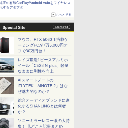
純正の有線CarPlay/Android Autoをワイヤレス
化するアダプタ
もっと見る
Special Site
マウス、RTX 5060 Ti搭載ゲ
ーミングPCが7万5,000円オ
フで30万円台！
レイズ鍛造1ピースアルミホ
イール「CE28 N-plus」軽量
なままに剛性を向上
AIスマートノートの
iFLYTEK「AINOTE 2」はな
ぜ魅力的なのか？
総合オーディオブランドに進
化するSHANLINGとは何者
か？
ソニーミラーレス一眼の大特
集！ 見どころ記事まとめ