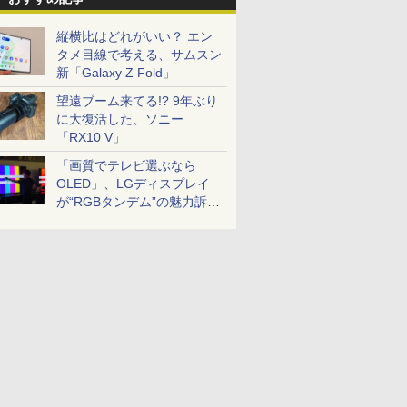
縦横比はどれがいい？ エン
タメ目線で考える、サムスン
新「Galaxy Z Fold」
望遠ブーム来てる!? 9年ぶり
に大復活した、ソニー
「RX10 V」
「画質でテレビ選ぶなら
OLED」、LGディスプレイ
が“RGBタンデム”の魅力訴
求。液晶とのガチ比較も