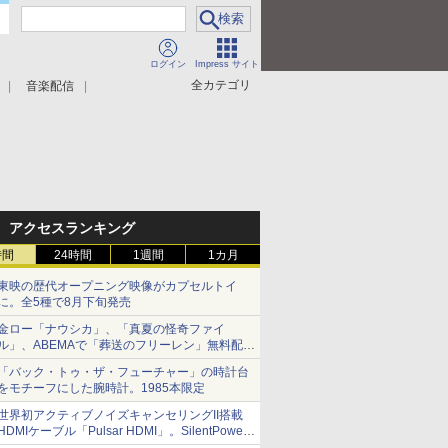
ログイン
Impress サイト
全カテゴリ
音楽配信
アクセスランキング
時間
24時間
1週間
1カ月
東映の歴代オープニング映像がカプセルトイ
に。全5種で8月下旬発売
金ロー「ナウシカ」、「真夏の怪奇ファイ
ル」、ABEMAで「葬送のフリーレン」無料配信
など。夏の特番・配信情報
「バック・トゥ・ザ・フューチャー」の時計台
をモチーフにした腕時計。1985本限定
世界初アクティブノイズキャンセリングII搭載
HDMIケーブル「Pulsar HDMI」。SilentPower
から