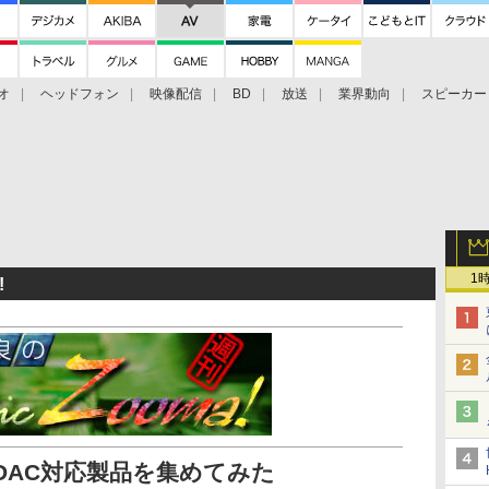
オ
ヘッドフォン
映像配信
BD
放送
業界動向
スピーカー
ェクタ
PS4
BDプレーヤー
映像配信
BD
1
!
LDAC対応製品を集めてみた