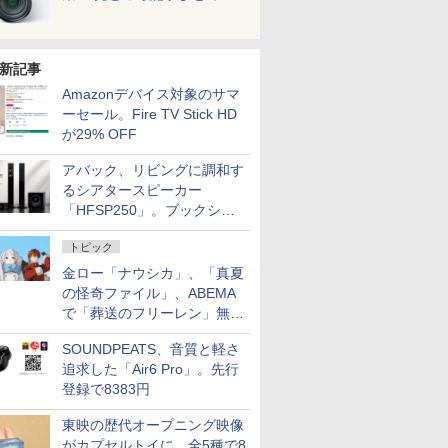
新記事
Amazonデバイス対象のサマ
ーセール。Fire TV Stick HD
が29% OFF
アバック、リビングに調和す
るシアタースピーカー
「HFSP250」。ブックシェ
ルフはペア3万円以下
トピック
金ロー「ナウシカ」、「真夏
の怪奇ファイル」、ABEMA
で「葬送のフリーレン」無料
配信など。夏の特番・配信情
SOUNDPEATS、音質と軽さ
報
追求した「Air6 Pro」。先行
登録で8383円
東映の歴代オープニング映像
がカプセルトイに。全5種で8