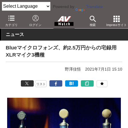
Powered by
Translate
AV Watch
製品
音楽制作
カテゴリ
ログイン
検索
Impressサイト
ニュース
Blueマイクロフォンズ、約2.5万円からの宅録用
XLRマイク3機種
野澤佳悟
2021年7月1日 15:10
リスト