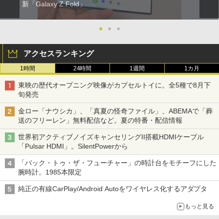
新「Galaxy Z Fold」
●
●
●
アクセスランキング
1時間
24時間
1週間
1カ月
東映の歴代オープニング映像がカプセルトイに。全5種で8月下
旬発売
金ロー「ナウシカ」、「真夏の怪奇ファイル」、ABEMAで「葬
送のフリーレン」無料配信など。夏の特番・配信情報
世界初アクティブノイズキャンセリングII搭載HDMIケーブル
「Pulsar HDMI」。SilentPowerから
「バック・トゥ・ザ・フューチャー」の時計台をモチーフにした
腕時計。1985本限定
純正の有線CarPlay/Android Autoをワイヤレス化するアダプタ
もっと見る