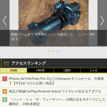
望遠ブーム来てる!? 9年ぶりに大復活した、ソニー「RX
10 V」
●
●
●
アクセスランキング
1時間
24時間
1週間
1カ月
iPhone AirやAirPods Pro 3などのAmazonタイムセール、今夜終
了【今日みつけたお買い得品】
純正の有線CarPlay/Android Autoをワイヤレス化するアダプタ
「バック・トゥ・ザ・フューチャー」の時計台をモチーフにした
腕時計。1985本限定