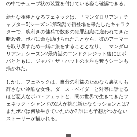
の中でチューブ状の装置を付けている姿も確認できる。
新たな相棒となるフェネックは、「マンダロリアン」チ
ャプター5(シーズン1第5話)で初登場を果たしたキャラク
ターで、腕利きの傭兵で数多の犯罪組織に雇われてきた
暗殺者。ボバに命を助けられたことから、彼のアーマー
を取り戻すため一緒に旅をすることとなり、「マンダロ
リアン」シーズン2最終話のエンドクレジット後にはボ
バとともに、ジャバ・ザ・ハットの玉座を奪うシーンも
描かれた。
しかし、フェネックは、自分の利益のためなら裏切りも
辞さない冷酷な女性。ダース・ベイダーと対等に話せる
ほど悪人なボバ・フェットと、闇の世界で生きてきたフ
ェネック・シャンドの2人が挑む新たなミッションとは?
またボバは何故生きていたのか? 誰にも予想がつかない
ストーリーが描かれる。