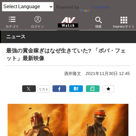
Powered by
Translate
AV Watch
コンテンツ・サービス
映像配信
Disney+
カテゴリ
ログイン
検索
Impressサイト
ニュース
最強の賞金稼ぎはなぜ生きていた? 「ボバ・フェ
ット」最新映像
酒井隆文
2021年11月30日 12:45
リスト