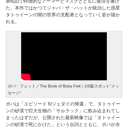
第6話)で特徴的なアーマーとマスクとともに復活を遂げ
た。本作ではかつてジャバ・ザ・ハットが統治した惑星
タトゥイーンの闇の世界の支配者となっていく姿が描か
れる。
ボバ・フェット／The Book of Boba Fett｜US版スポット”メッ
セージ”
ボバは「エピソード 6/ジェダイの帰還」で、タトゥイー
ンの砂漠で巨大生物の「サルラック」に飲み込まれてし
まったはずだが、公開された最新映像では「タトゥイー
ンの砂漠で死にかけた」という台詞とともに、ボバが水