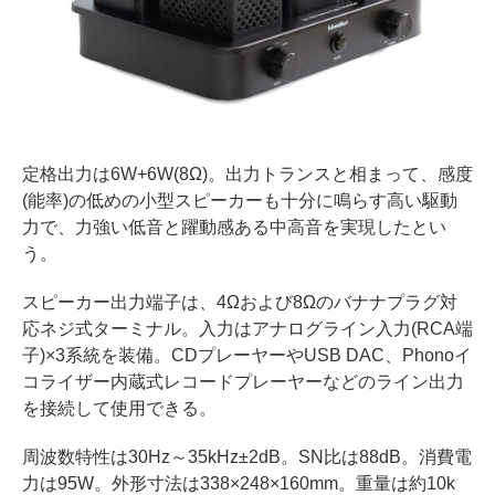
定格出力は6W+6W(8Ω)。出力トランスと相まって、感度
(能率)の低めの小型スピーカーも十分に鳴らす高い駆動
力で、力強い低音と躍動感ある中高音を実現したとい
う。
スピーカー出力端子は、4Ωおよび8Ωのバナナプラグ対
応ネジ式ターミナル。入力はアナログライン入力(RCA端
子)×3系統を装備。CDプレーヤーやUSB DAC、Phonoイ
コライザー内蔵式レコードプレーヤーなどのライン出力
を接続して使用できる。
周波数特性は30Hz～35kHz±2dB。SN比は88dB。消費電
力は95W。外形寸法は338×248×160mm。重量は約10k