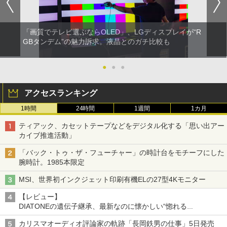
「画質でテレビ選ぶならOLED」、LGディスプレイが“R
GBタンデム”の魅力訴求。液晶とのガチ比較も
●
●
●
アクセスランキング
1時間
24時間
1週間
1カ月
ティアック、カセットテープなどをデジタル化する「思い出アー
カイブ推進活動」
「バック・トゥ・ザ・フューチャー」の時計台をモチーフにした
腕時計。1985本限定
MSI、世界初インクジェット印刷有機ELの27型4Kモニター
【レビュー】
DIATONEの遺伝子継承、最新なのに懐かしい“惚れる
音”Tecnologia e Cuore「DS-TC52B」を聴く
カリスマオーディオ評論家の軌跡「長岡鉄男の仕事」5日発売