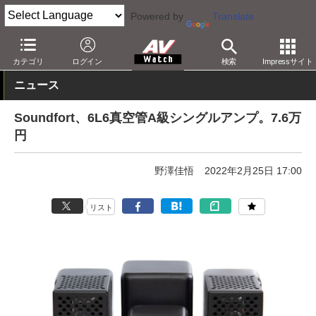
Powered by
Translate
AV Watch
製品
オーディオアンプ
カテゴリ
ログイン
検索
Impressサイト
ニュース
Soundfort、6L6真空管A級シングルアンプ。7.6万
円
野澤佳悟
2022年2月25日 17:00
リスト