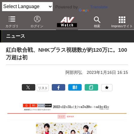
Powered by
Translate
AV Watch
コンテンツ・サービス
映像配信
カテゴリ
ログイン
検索
Impressサイト
ニュース
紅白歌合戦、NHKプラス視聴数が約120万に。100
万超は初
阿部邦弘
2023年1月16日 16:15
リスト