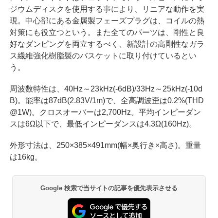
ジウムディスクを使用する事により、リニアな動作を実
現。中心部にある金属製フェーズプラグは、コイルの熱
対策にも役立つという。また全てのパーツは、剛性と良
好なダンピングを両立するべく、新設計の高剛性なガラ
ス繊維強化樹脂製のバスケットに取り付けているとい
う。
周波数特性は、40Hz～23kHz(-6dB)/33Hz～25kHz(-10d
B)。能率は87dB(2.83V/1m)で、全高調波歪は0.2%(THD
@1W)。クロスオーバーは2,700Hz。平均インピーダン
スは6Ω以下で、最低インピーダンスは4.3Ω(160Hz)。
外形寸法は、250×385×491mm(幅×奥行き×高さ)。重量
は16kg。
Google 検索で当サイトの記事を優先表示させる