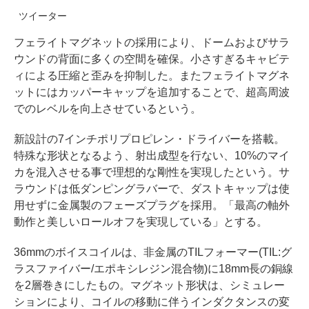
ツイーター
フェライトマグネットの採用により、ドームおよびサラ
ウンドの背面に多くの空間を確保。小さすぎるキャビテ
ィによる圧縮と歪みを抑制した。またフェライトマグネ
ットにはカッパーキャップを追加することで、超高周波
でのレベルを向上させているという。
新設計の7インチポリプロピレン・ドライバーを搭載。
特殊な形状となるよう、射出成型を行ない、10%のマイ
カを混入させる事で理想的な剛性を実現したという。サ
ラウンドは低ダンピングラバーで、ダストキャップは使
用せずに金属製のフェーズプラグを採用。「最高の軸外
動作と美しいロールオフを実現している」とする。
36mmのボイスコイルは、非金属のTILフォーマー(TIL:グ
ラスファイバー/エポキシレジン混合物)に18mm長の銅線
を2層巻きにしたもの。マグネット形状は、シミュレー
ションにより、コイルの移動に伴うインダクタンスの変