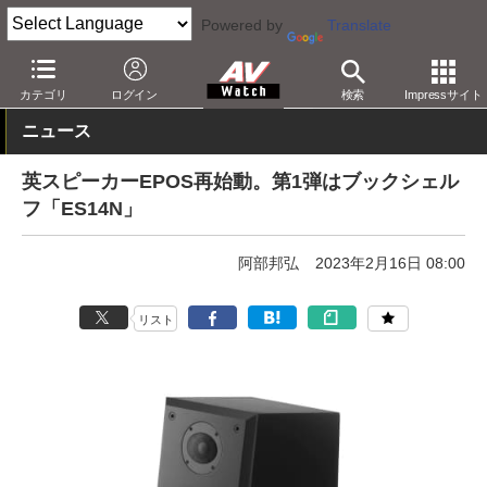
Powered by
Translate
AV Watch
製品
オーディオスピーカー
カテゴリ
ログイン
検索
Impressサイト
ニュース
英スピーカーEPOS再始動。第1弾はブックシェル
フ「ES14N」
阿部邦弘
2023年2月16日 08:00
リスト