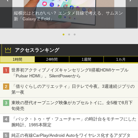
縦横比はどれがいい？ エンタメ目線で考える、サムスン
新「Galaxy Z Fold」
●
●
●
アクセスランキング
1時間
24時間
1週間
1カ月
世界初アクティブノイズキャンセリングII搭載HDMIケーブル
「Pulsar HDMI」。SilentPowerから
「借りぐらしのアリエッティ」日テレで今夜。3週連続ジブリの
第一夜
東映の歴代オープニング映像がカプセルトイに。全5種で8月下
旬発売
「バック・トゥ・ザ・フューチャー」の時計台をモチーフにした
腕時計。1985本限定
純正の有線CarPlay/Android Autoをワイヤレス化するアダプタ