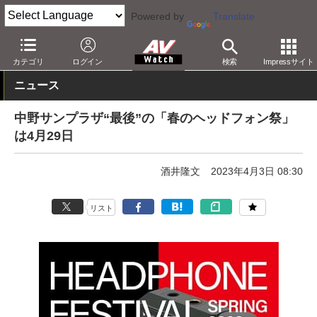
Powered by
Translate
AV Watch
イベント
ヘッドフォン祭
カテゴリ
ログイン
検索
Impressサイト
ニュース
中野サンプラザ“最後”の「春のヘッドフォン祭」
は4月29日
酒井隆文
2023年4月3日 08:30
リスト