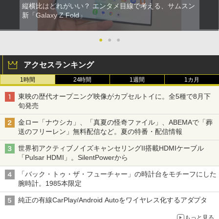
縦横比はどれがいい？ エンタメ目線で考える、サムスン
新「Galaxy Z Fold」
●
●
●
アクセスランキング
1時間
24時間
1週間
1カ月
東映の歴代オープニング映像がカプセルトイに。全5種で8月下
旬発売
金ロー「ナウシカ」、「真夏の怪奇ファイル」、ABEMAで「葬
送のフリーレン」無料配信など。夏の特番・配信情報
世界初アクティブノイズキャンセリングII搭載HDMIケーブル
「Pulsar HDMI」。SilentPowerから
「バック・トゥ・ザ・フューチャー」の時計台をモチーフにした
腕時計。1985本限定
純正の有線CarPlay/Android Autoをワイヤレス化するアダプタ
もっと見る