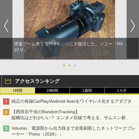
望遠ブーム来てる!? 9年ぶりに大復活した、ソニー「RX
10 V」
●
●
●
アクセスランキング
1時間
24時間
1週間
1カ月
純正の有線CarPlay/Android Autoをワイヤレス化するアダプタ
【西田宗千佳のRandomTracking】
縦横比はどれがいい？ エンタメ目線で考える、サムスン新
「Galaxy Z Fold」
Volumio、電源部から出力段まで全面刷新したネットワークプレ
ーヤー「Primo（2026）」