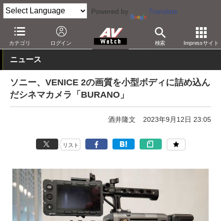
Powered by
Translate
AV Watch
製品
ビデオカメラ
ソニー
カテゴリ
ログイン
検索
Impressサイト
ニュース
ソニー、VENICE 2の画質を小型ボディに詰め込ん
だシネマカメラ「BURANO」
酒井隆文
2023年9月12日 23:05
リスト