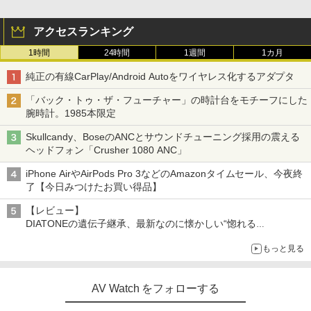
アクセスランキング
1時間
24時間
1週間
1カ月
純正の有線CarPlay/Android Autoをワイヤレス化するアダプタ
「バック・トゥ・ザ・フューチャー」の時計台をモチーフにした
腕時計。1985本限定
Skullcandy、BoseのANCとサウンドチューニング採用の震える
ヘッドフォン「Crusher 1080 ANC」
iPhone AirやAirPods Pro 3などのAmazonタイムセール、今夜終
了【今日みつけたお買い得品】
【レビュー】
DIATONEの遺伝子継承、最新なのに懐かしい“惚れる
音”Tecnologia e Cuore「DS-TC52B」を聴く
もっと見る
AV Watch をフォローする