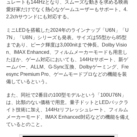
ュレートも144Hzとなり、スムーズな動きを求める映画
愛好家だけでなく熱心なゲームユーザーもサポート。4.
2.2chサウンドにも対応する。
ミニLEDを搭載した2024年のラインナップ「U6N」「U
7N」「U8N」シリーズも発表。サイズは55型から85型
まであり、ピーク輝度は3,000nitまで伸長。Dolby Visio
n、IMAX Enhanced、フィルムメーカーモードも用意し
たほか、ゲーム対応においても、144Hzサポート、新ゲ
ームバー、ALLM、G-Sync互換、Dolbyゲーミング、Fre
esync Premium Pro、ゲームモードプロなどの機能を装
備しているという。
また、同社で2番目の100型モデルという「100U76N」
は、比類のない価格で用意。量子ドットとLEDバックラ
イト技術に加え、144Hzリフレッシュレート、フィルム
メーカーモード、IMAX Enhanced対応などの機能を備え
ているとのこと。