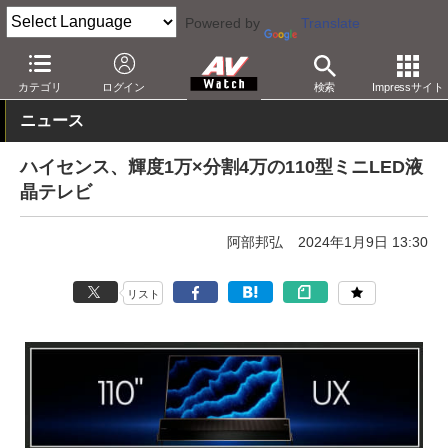
Powered by
Translate
AV Watch
イベント
CES
2024
カテゴリ
ログイン
検索
Impressサイト
ニュース
ハイセンス、輝度1万×分割4万の110型ミニLED液
晶テレビ
阿部邦弘
2024年1月9日 13:30
リスト