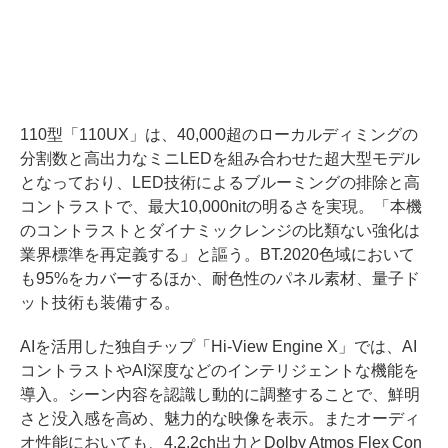
110型「110UX」は、40,000超のローカルディミングの
分割数と高出力なミニLEDを組み合わせた超大型モデル
となっており、LED技術によるブルーミングの排除と高
コントラストで、最大10,000nitの明るさを実現。「本機
のコントラストとダイナミックレンジの比類ない強化は
業界標準を再定義する」と謳う。BT.2020色域において
も95%をカバーするほか、耐色性のパネル素材、量子ド
ット技術も装備する。
AIを活用した独自チップ「Hi-View Engine X」では、AI
コントラストやAI深度などのインテリジェントな機能を
導入。シーン内容を認識し動的に調整することで、鮮明
さと没入感を高め、魅力的な映像を表示。またオーディ
オ性能においても、4.2.2ch出力とDolby Atmos Flex Con