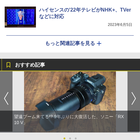
ハイセンスの'22年テレビがNHK+、TVer
などに対応
2023年6月5日
もっと関連記事を見る
おすすめ記事
望遠ブーム来てる!? 9年ぶりに大復活した、ソニー「RX
10 V」
●
●
●