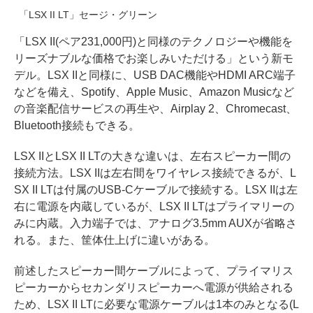
「LSX II LT」セージ・グリーン
「LSX II(ペア231,000円)と同様のテクノロジーや機能を
リーズナブルな価格でお楽しみいただける」という新モ
デル。LSX IIと同様に、USB DAC機能やHDMI ARC端子
などを備え、Spotify、Apple Music、Amazon Musicなど
の音楽配信サービスの再生や、Airplay 2、Chromecast、
Bluetooth接続もできる。
LSX IIとLSX II LTの大きな違いは、左右スピーカー間の
接続方法。LSX IIは左右間をワイヤレス接続できるが、L
SX II LTは付属のUSB-Cケーブルで接続する。LSX IIは左
右に電源を内蔵しているが、LSX II LTはプライマリーの
みに内蔵。入力端子では、アナログ3.5mm AUXが省略さ
れる。また、筐体仕上げに違いがある。
前述したスピーカー間ケーブルによって、プライマリス
ピーカーからセカンダリスピーカーへ電源が供給される
ため、LSX II LTに必要な電源ケーブルは1本のみとなる(L