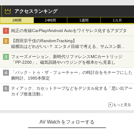
アクセスランキング
1時間
24時間
1週間
1カ月
純正の有線CarPlay/Android Autoをワイヤレス化するアダプタ
【西田宗千佳のRandomTracking】
縦横比はどれがいい？ エンタメ目線で考える、サムスン新
「Galaxy Z Fold」
フェーズメーション、新時代リファレンスMCカートリッジ
「PP-2200」。磁気回路やハウジングを根本から見直し
「バック・トゥ・ザ・フューチャー」の時計台をモチーフにした
腕時計。1985本限定
ティアック、カセットテープなどをデジタル化する「思い出アー
カイブ推進活動」
もっと見る
AV Watch をフォローする