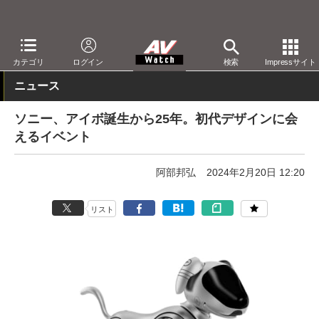
AV Watch
製品
AV周辺機器
カテゴリ
ログイン
検索
Impressサイト
ニュース
ソニー、アイボ誕生から25年。初代デザインに会
えるイベント
阿部邦弘
2024年2月20日 12:20
リスト