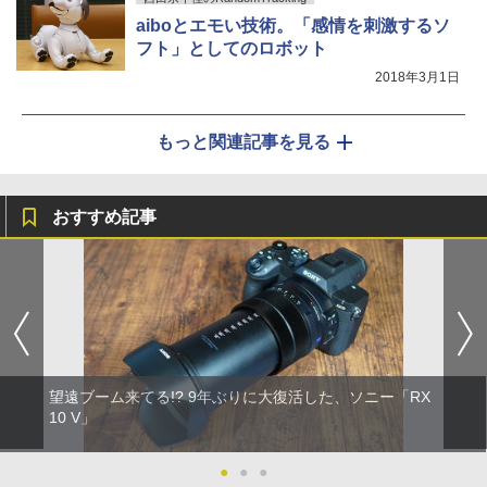
aiboとエモい技術。「感情を刺激するソ
フト」としてのロボット
2018年3月1日
もっと関連記事を見る
おすすめ記事
望遠ブーム来てる!? 9年ぶりに大復活した、ソニー「RX
10 V」
●
●
●