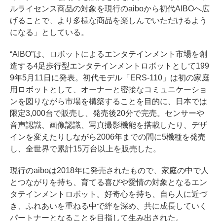
ルライセンス商品の対象を現行のaiboから初代AIBOへ広
げることで、より多様な商品を楽しんでいただけるよう
になる」としている。
“AIBO”は、ロボットによるエンタテインメント市場を創
造する4足歩行型エンタテインメントロボットとして199
9年5月11日に発表。初代モデル「ERS-110」は初の家庭
用ロボットとして、オーナーと密接なコミュニケーショ
ンを図りながら市場を構築することを目的に、日本では
限定3,000台で販売し、発売後20分で完売。センサーや
音声認識、画像認識、写真撮影機能を搭載したり、デザ
インを変えたりしながら2006年までの間に5機種を発売
し、全世界で累計15万台以上を販売した。
現行のaiboは2018年に発売されたもので、家庭の中で人
とつながりを持ち、育てる喜びや愛情の対象となるエン
タテインメントロボット。好奇心を持ち、自ら人に近づ
き、ふれあいを重ねる中で絆を深め、共に成長していく
パートナーとなることを目指して生み出された。