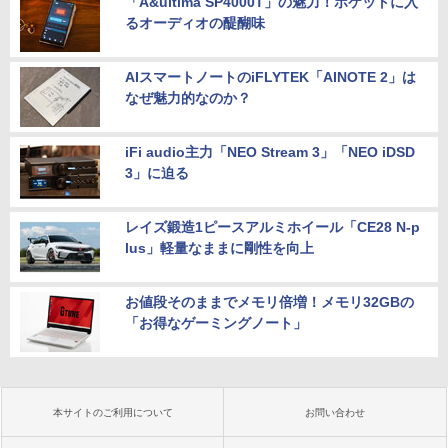
「A&ultima SP4000T」の魅力！ポケットに入
るオーディオの醍醐味
AIスマートノートのiFLYTEK「AINOTE 2」は
なぜ魅力的なのか？
iFi audio主力「NEO Stream 3」「NEO iDSD
3」に迫る
レイズ鍛造1ピースアルミホイール「CE28 N-p
lus」軽量なままに剛性を向上
お値段そのままでメモリ倍増！メモリ32GBの
「お得なゲーミングノート」
本サイトのご利用について
お問い合わせ