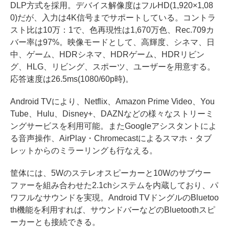
DLP方式を採用。デバイス解像度はフルHD(1,920×1,08
0)だが、入力は4K信号までサポートしている。コントラ
スト比は10万：1で、色再現性は1,670万色、Rec.709カ
バー率は97%。映像モードとして、高輝度、シネマ、日
中、ゲーム、HDRシネマ、HDRゲーム、HDRリビン
グ、HLG、リビング、スポーツ、ユーザーを用意する。
応答速度は26.5ms(1080/60p時)。
Android TVにより、Netflix、Amazon Prime Video、You
Tube、Hulu、Disney+、DAZNなどの様々なストリーミ
ングサービスを利用可能。またGoogleアシスタントによ
る音声操作、AirPlay・Chromecastによるスマホ・タブ
レットからのミラーリングも行なえる。
筐体には、5Wのステレオスピーカーと10Wのサブウー
ファーを組み合わせた2.1chシステムを内蔵しており、パ
ワフルなサウンドを実現。Android TVドングルのBluetoo
th機能を利用すれば、サウンドバーなどのBluetoothスピ
ーカーとも接続できる。