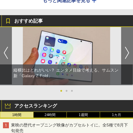
もっと関連記事を見る
おすすめ記事
縦横比はどれがいい？ エンタメ目線で考える、サムスン
新「Galaxy Z Fold」
●
●
●
アクセスランキング
1時間
24時間
1週間
1カ月
東映の歴代オープニング映像がカプセルトイに。全5種で8月下
旬発売