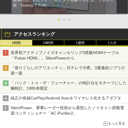
新「Galaxy Z Fold」
●
●
●
アクセスランキング
1時間
24時間
1週間
1カ月
世界初アクティブノイズキャンセリングII搭載HDMIケーブル
「Pulsar HDMI」。SilentPowerから
「借りぐらしのアリエッティ」日テレで今夜。3週連続ジブリの
第一夜
「バック・トゥ・ザ・フューチャー」の時計台をモチーフにした
腕時計。1985本限定
純正の有線CarPlay/Android Autoをワイヤレス化するアダプタ
SilentPower、軍事レーダー技術から着想したノイキャン搭載電
源コンディショナー「AC iPurifier2」
もっと見る