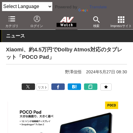
Powered by
Translate
AV Watch
製品
タブレット
カテゴリ
ログイン
検索
Impressサイト
ニュース
Xiaomi、約4.5万円でDolby Atmos対応のタブレ
ット「POCO Pad」
野澤佳悟
2024年5月27日 08:30
リスト