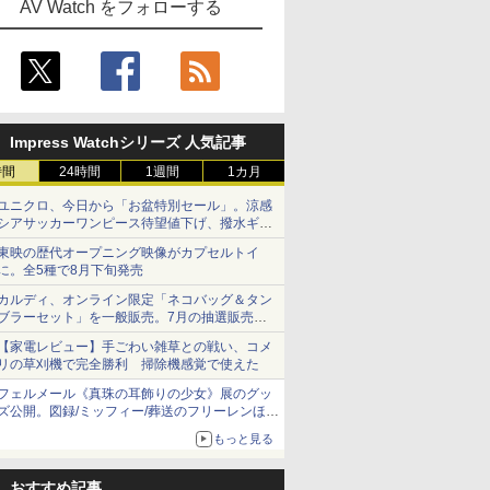
AV Watch をフォローする
Impress Watchシリーズ 人気記事
時間
24時間
1週間
1カ月
ユニクロ、今日から「お盆特別セール」。涼感
シアサッカーワンピース待望値下げ、撥水ギア
ショーツは1990円に
東映の歴代オープニング映像がカプセルトイ
に。全5種で8月下旬発売
カルディ、オンライン限定「ネコバッグ＆タン
ブラーセット」を一般販売。7月の抽選販売の
当選無効分
【家電レビュー】手ごわい雑草との戦い、コメ
リの草刈機で完全勝利 掃除機感覚で使えた
フェルメール《真珠の耳飾りの少女》展のグッ
ズ公開。図録/ミッフィー/葬送のフリーレンほ
か、注目ブランドコラボが実現
もっと見る
おすすめ記事