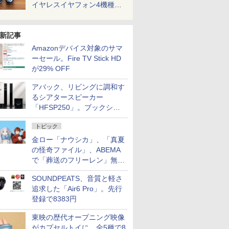
イヤレスイヤフォン4機種を
一気に聴く
新記事
Amazonデバイス対象のサマ
ーセール。Fire TV Stick HD
が29% OFF
アバック、リビングに調和す
るシアタースピーカー
「HFSP250」。ブックシェ
ルフはペア3万円以下
トピック
金ロー「ナウシカ」、「真夏
の怪奇ファイル」、ABEMA
で「葬送のフリーレン」無料
配信など。夏の特番・配信情
SOUNDPEATS、音質と軽さ
報
追求した「Air6 Pro」。先行
登録で8383円
東映の歴代オープニング映像
がカプセルトイに。全5種で8