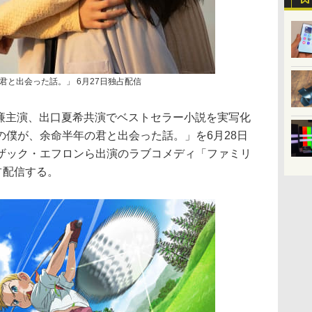
君と出会った話。」 6月27日独占配信
の永瀬廉主演、出口夏希共演でベストセラー小説を実写化
の僕が、余命半年の君と出会った話。」を6月28日
ザック・エフロンら出演のラブコメディ「ファミリ
占配信する。