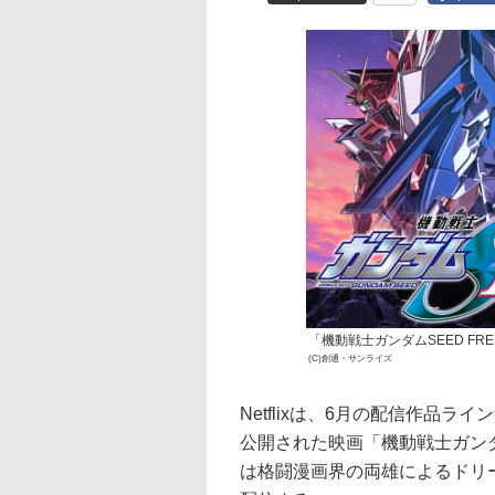
「機動戦士ガンダムSEED FRE
(C)創通・サンライズ
Netflixは、6月の配信作品ラ
公開された映画「機動戦士ガンダム
は格闘漫画界の両雄によるドリ