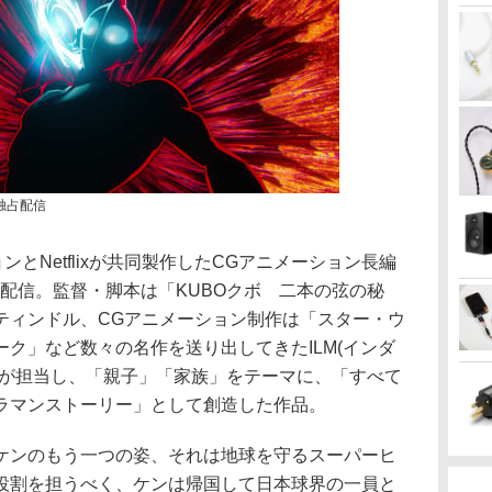
4日独占配信
ンとNetflixが共同製作したCGアニメーション長編
g」を独占配信。監督・脚本は「KUBOクボ 二本の弦の秘
ティンドル、CGアニメーション制作は「スター・ウ
ク」など数々の名作を送り出してきたILM(インダ
)が担当し、「親子」「家族」をテーマに、「すべて
ラマンストーリー」として創造した作品。
ケンのもう一つの姿、それは地球を守るスーパーヒ
役割を担うべく、ケンは帰国して日本球界の一員と