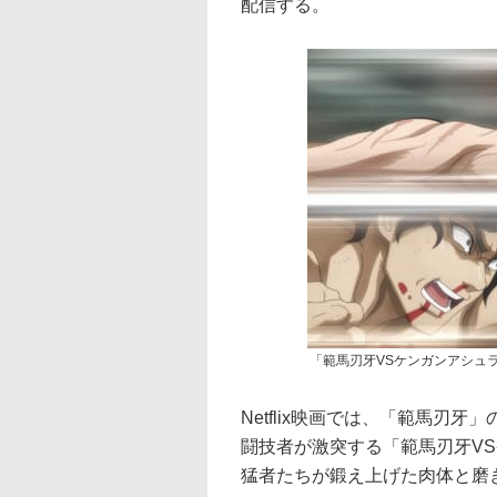
配信する。
「範馬刃牙VSケンガンアシュラ
Netflix映画では、「範馬刃
闘技者が激突する「範馬刃牙VS
猛者たちが鍛え上げた肉体と磨