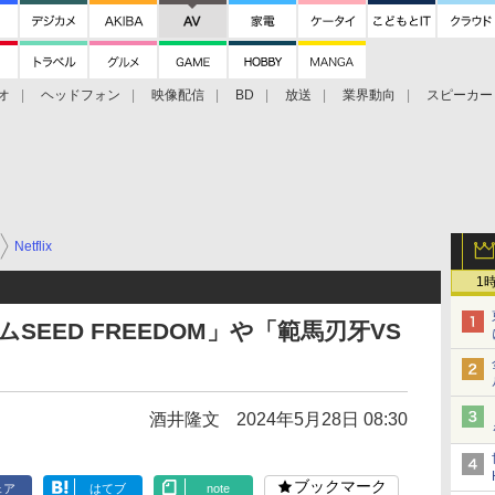
オ
ヘッドフォン
映像配信
BD
放送
業界動向
スピーカー
ェクタ
PS4
BDプレーヤー
映像配信
BD
Netflix
1
ダムSEED FREEDOM」や「範馬刃牙VS
酒井隆文
2024年5月28日 08:30
ブックマーク
ェア
はてブ
note