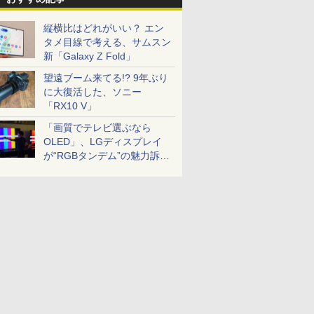
縦横比はどれがいい？ エン
タメ目線で考える、サムスン
新「Galaxy Z Fold」
望遠ブーム来てる!? 9年ぶり
に大復活した、ソニー
「RX10 V」
「画質でテレビ選ぶなら
OLED」、LGディスプレイ
が“RGBタンデム”の魅力訴
求。液晶とのガチ比較も