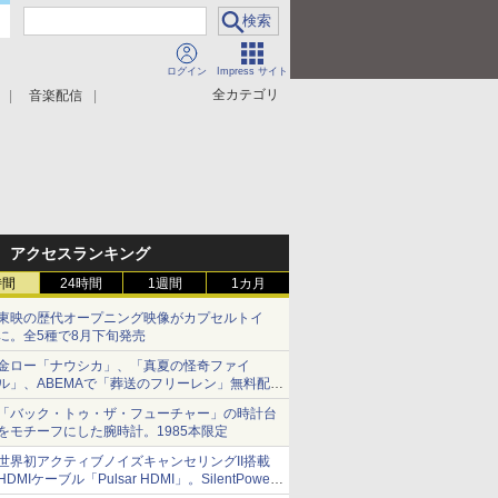
ログイン
Impress サイト
全カテゴリ
音楽配信
アクセスランキング
時間
24時間
1週間
1カ月
東映の歴代オープニング映像がカプセルトイ
に。全5種で8月下旬発売
金ロー「ナウシカ」、「真夏の怪奇ファイ
ル」、ABEMAで「葬送のフリーレン」無料配信
など。夏の特番・配信情報
「バック・トゥ・ザ・フューチャー」の時計台
をモチーフにした腕時計。1985本限定
世界初アクティブノイズキャンセリングII搭載
HDMIケーブル「Pulsar HDMI」。SilentPower
から