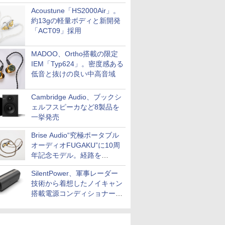
Acoustune「HS2000Air」。
約13gの軽量ボディと新開発
「ACT09」採用
MADOO、Ortho搭載の限定
IEM「Typ624」。密度感ある
低音と抜けの良い中高音域
Cambridge Audio、ブックシ
ェルフスピーカなど8製品を
一挙発売
Brise Audio“究極ポータブル
オーディオFUGAKU”に10周
年記念モデル。経路を
NISHIKIで統一。400万円
SilentPower、軍事レーダー
技術から着想したノイキャン
搭載電源コンディショナー
「AC iPurifier2」