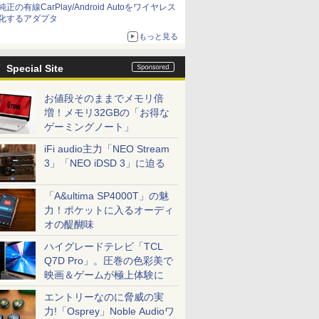
純正の有線CarPlay/Android Autoをワイヤレス
化するアダプタ
もっと見る
Special Site
お値段そのままでメモリ倍
増！メモリ32GBの「お得な
ゲーミングノート」
iFi audio主力「NEO Stream
3」「NEO iDSD 3」に迫る
「A&ultima SP4000T」の魅
力！ポケットに入るオーディ
オの醍醐味
ハイグレードテレビ「TCL
Q7D Pro」。圧巻の色彩美で
映画＆ゲームが極上体験に
エントリーなのに脅威の実
力!「Osprey」Noble Audioワ