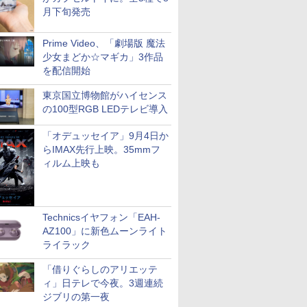
月下旬発売
Prime Video、「劇場版 魔法
少女まどか☆マギカ」3作品
を配信開始
東京国立博物館がハイセンス
の100型RGB LEDテレビ導入
「オデュッセイア」9月4日か
らIMAX先行上映。35mmフ
ィルム上映も
Technicsイヤフォン「EAH-
AZ100」に新色ムーンライト
ライラック
「借りぐらしのアリエッテ
ィ」日テレで今夜。3週連続
ジブリの第一夜