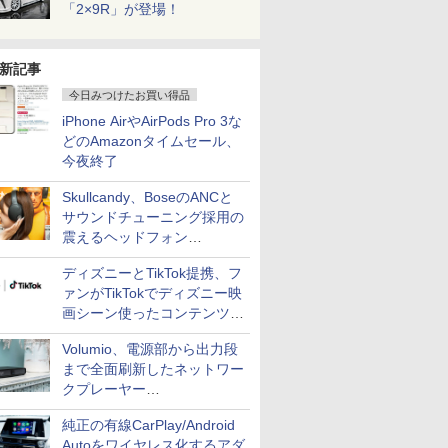
「2×9R」が登場！
新記事
今日みつけたお買い得品
iPhone AirやAirPods Pro 3な
どのAmazonタイムセール、
今夜終了
Skullcandy、BoseのANCと
サウンドチューニング採用の
震えるヘッドフォン
「Crusher 1080 ANC」
ディズニーとTikTok提携、フ
ァンがTikTokでディズニー映
画シーン使ったコンテンツ制
作、Disney+にも配信
Volumio、電源部から出力段
まで全面刷新したネットワー
クプレーヤー
「Primo（2026）」
純正の有線CarPlay/Android
Autoをワイヤレス化するアダ