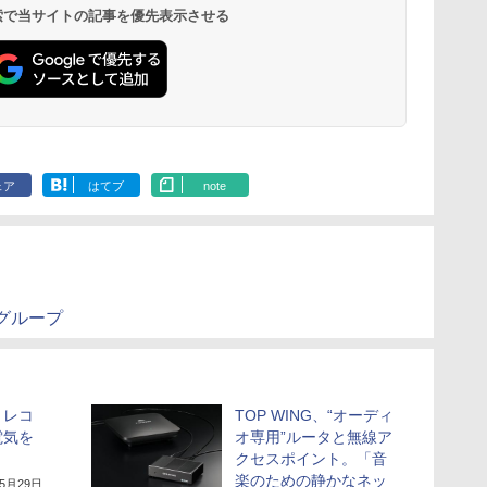
 検索で当サイトの記事を優先表示させる
ェア
はてブ
note
グループ
、レコ
TOP WING、“オーディ
電気を
オ専用”ルータと無線ア
クセスポイント。「音
楽のための静かなネッ
年5月29日