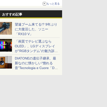
ボリュームアップ
もっと見る
おすすめ記事
望遠ブーム来てる!? 9年ぶり
に大復活した、ソニー
「RX10 V」
「画質でテレビ選ぶなら
OLED」、LGディスプレイ
が“RGBタンデム”の魅力訴
求。液晶とのガチ比較も
DIATONEの遺伝子継承、最
新なのに懐かしい“惚れる
音”Tecnologia e Cuore「DS-
TC52B」を聴く