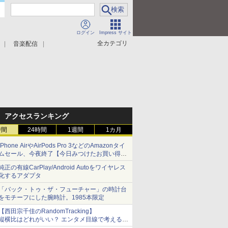
ログイン
Impress サイト
全カテゴリ
音楽配信
アクセスランキング
時間
24時間
1週間
1カ月
iPhone AirやAirPods Pro 3などのAmazonタイ
ムセール、今夜終了【今日みつけたお買い得
品】
純正の有線CarPlay/Android Autoをワイヤレス
化するアダプタ
「バック・トゥ・ザ・フューチャー」の時計台
をモチーフにした腕時計。1985本限定
【西田宗千佳のRandomTracking】
縦横比はどれがいい？ エンタメ目線で考える、
サムスン新「Galaxy Z Fold」