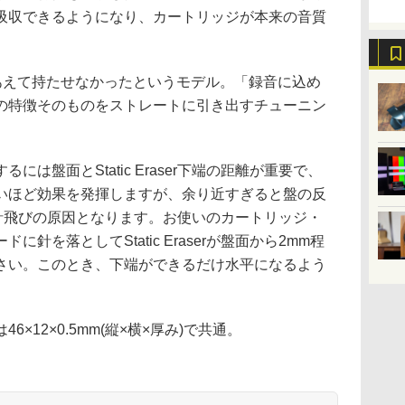
吸収できるようになり、カートリッジが本来の音質
性をあえて持たせなかったというモデル。「録音に込め
の特徴そのものをストレートに引き出すチューニン
は盤面とStatic Eraser下端の距離が重要で、
いほど効果を発揮しますが、余り近すぎると盤の反
接触し、針飛びの原因となります。お使いのカートリッジ・
針を落としてStatic Eraserが盤面から2mm程
さい。このとき、下端ができるだけ水平になるよう
×12×0.5mm(縦×横×厚み)で共通。