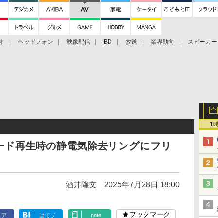
オ
ヘッドフォン
映像配信
BD
放送
業界動向
スピーカー
ェクタ
PS4
BDプレーヤー
映像配信
BD
1
ード再生時の静電気除去リングにフリ
酒井隆文
2025年7月28日 18:00
ブックマーク
ェア
はてブ
note