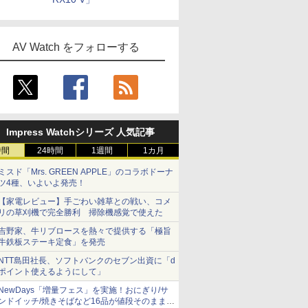
AV Watch をフォローする
Impress Watchシリーズ 人気記事
時間
24時間
1週間
1カ月
ミスド「Mrs. GREEN APPLE」のコラボドーナ
ツ4種、いよいよ発売！
【家電レビュー】手ごわい雑草との戦い、コメ
リの草刈機で完全勝利 掃除機感覚で使えた
吉野家、牛リブロースを熱々で提供する「極旨
牛鉄板ステーキ定食」を発売
NTT島田社長、ソフトバンクのセブン出資に「d
ポイント使えるようにして」
NewDays「増量フェス」を実施！おにぎり/サ
ンドイッチ/焼きそばなど16品が値段そのままで