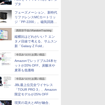
プタ
フェーズメーション、新時代
リファレンスMCカートリッ
ジ「PP-2200」。磁気回路や
ハウジングを根本から見直し
西田宗千佳のRandomTracking
縦横比はどれがいい？ エン
タメ目線で考える、サムスン
新「Galaxy Z Fold」
今日みつけたお買い得品
Amazonでレッドブル24本セ
ットが20% OFF。炭酸水や
麦茶も低価格
今日みつけたお買い得品
JBL最上位完全ワイヤレス
「TOUR PRO 3」、Amazon
限定モデルが25% OFF
現実の花火とARが融合、