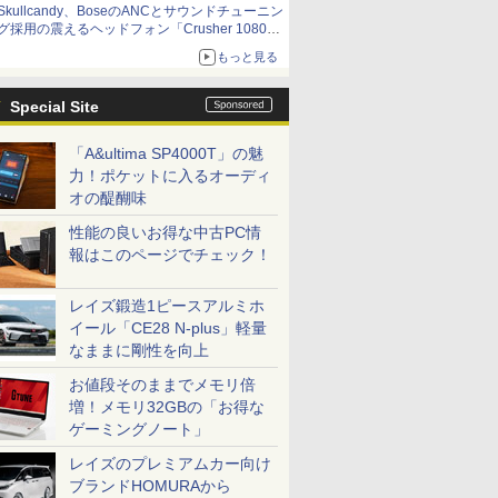
Skullcandy、BoseのANCとサウンドチューニン
グ採用の震えるヘッドフォン「Crusher 1080
ANC」
もっと見る
Special Site
「A&ultima SP4000T」の魅
力！ポケットに入るオーディ
オの醍醐味
性能の良いお得な中古PC情
報はこのページでチェック！
レイズ鍛造1ピースアルミホ
イール「CE28 N-plus」軽量
なままに剛性を向上
お値段そのままでメモリ倍
増！メモリ32GBの「お得な
ゲーミングノート」
レイズのプレミアムカー向け
ブランドHOMURAから