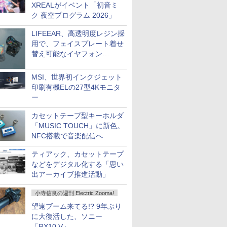
XREALがイベント「初音ミ
ク 夜空プログラム 2026」
LIFEEAR、高透明度レジン採
用で、フェイスプレート着せ
替え可能なイヤフォン
「Nova Shell」
MSI、世界初インクジェット
印刷有機ELの27型4Kモニタ
ー
カセットテープ型キーホルダ
「MUSIC TOUCH」に新色。
NFC搭載で音楽配信へ
ティアック、カセットテープ
などをデジタル化する「思い
出アーカイブ推進活動」
小寺信良の週刊 Electric Zooma!
望遠ブーム来てる!? 9年ぶり
に大復活した、ソニー
「RX10 V」